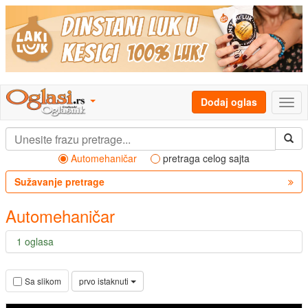
Dodaj oglas
Automehaničar
pretraga celog sajta
Sužavanje pretrage
Automehaničar
1 oglasa
prvo istaknuti
Sa slikom