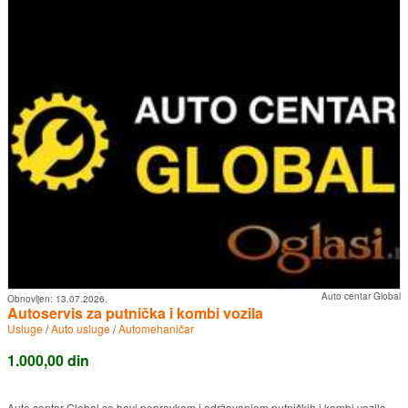
Auto centar Global
Obnovljen:
13.07.2026.
Autoservis za putnička i kombi vozila
Usluge
/
Auto usluge
/
Automehaničar
1.000,00 din
Auto centar Global se bavi popravkom i održavanjem putničkih i kombi vozila.