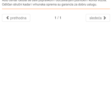
Odličan stručni kadar i vrhunska oprema su garancia za dobru uslugu.
1 / 1
prethodna
sledeća