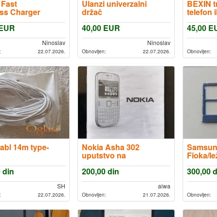
 Fast
Ulanzi univerzalni
BEXIN t
ess Charger
držač
telefon 
EUR
40,00
EUR
45,00
E
Ninoslav
Ninoslav
:
22.07.2026.
Obnovljen:
22.07.2026.
Obnovljen:
abl 14m type-
Nokia Asha 302
Samsun
uputstvo na
Fioka/le
srpskom
kartice 
0
din
200,00
din
300,00
d
Moguca
SH
aiwa
:
22.07.2026.
Obnovljen:
21.07.2026.
Obnovljen: