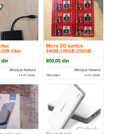
itac
Micro SD kartice
 USB citac
64GB,128GB,256GB,512GB,1TB,2TB
na dostava
din
800,00
din
Miroljub Kekeric
Miroljub Kekeric
14.07.2026.
Obnovljen:
14.07.2026.