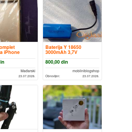
komplet
Baterija Y 18650
a iPhone
3000mAh 3,7V
in
800,00
din
Mađarski
mobilniblogshop
23.07.2026.
Obnovljen:
23.07.2026.