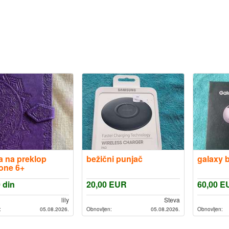
a na preklop
bežični punjač
galaxy 
one 6+
0
din
20,00
EUR
60,00
E
lily
Steva
:
05.08.2026.
Obnovljen:
05.08.2026.
Obnovljen: