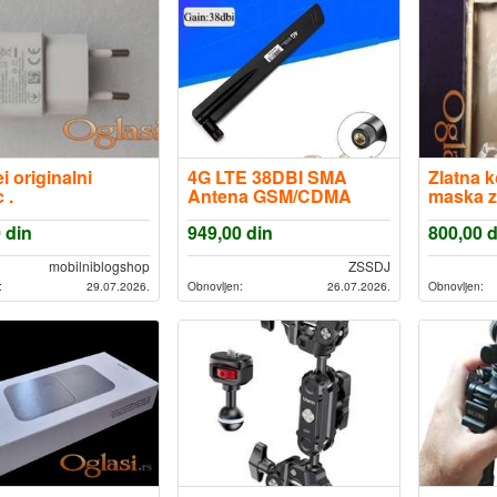
 originalni
4G LTE 38DBI SMA
Zlatna 
 .
Antena GSM/CDMA
maska z
3G 4G router 700-
6s
0
din
949,00
din
800,00
d
2700mhz
mobilniblogshop
ZSSDJ
:
29.07.2026.
Obnovljen:
26.07.2026.
Obnovljen: