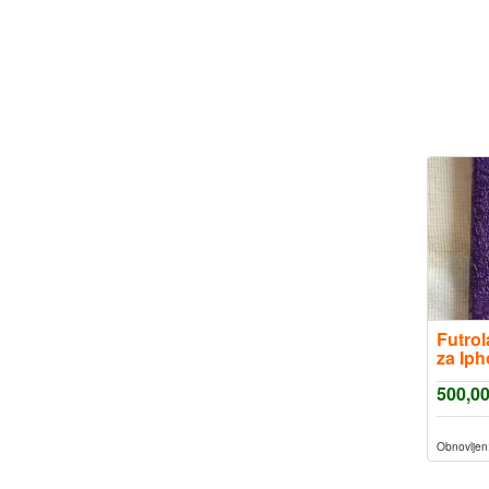
Futrol
za Iph
500,0
Obnovljen