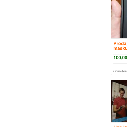
Proda
masku
A15 4
100,0
Obnovljen