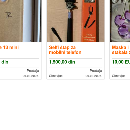
 13 mini
Selfi štap za
Maska i 
a
mobilni telefon
stakala
16 pro.
0
din
1.500,00
din
10,00
E
Prodaja
Prodaja
:
06.08.2026.
Obnovljen:
06.08.2026.
Obnovljen: