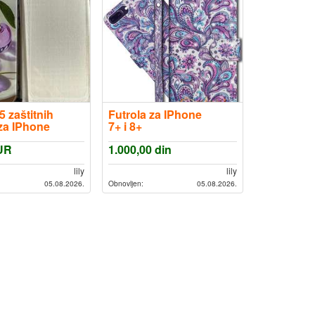
5 zaštitnih
Futrola za IPhone
 za IPhone
7+ i 8+
UR
1.000,00
din
lily
lily
05.08.2026.
Obnovljen:
05.08.2026.