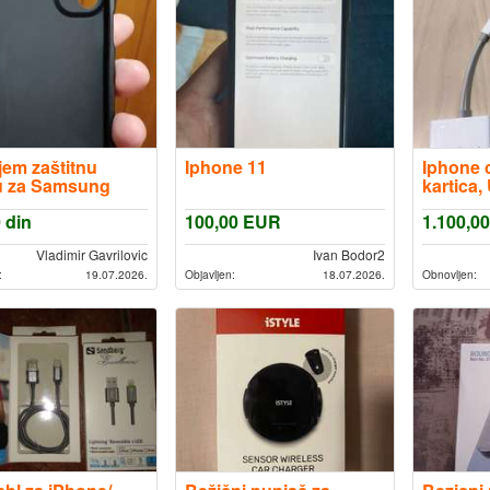
jem zaštitnu
Iphone 11
Iphone c
 za Samsung
kartica,
g
besplat
0
din
100,00
EUR
1.100,00
Vladimir Gavrilovic
Ivan Bodor2
:
19.07.2026.
Objavljen:
18.07.2026.
Obnovljen: