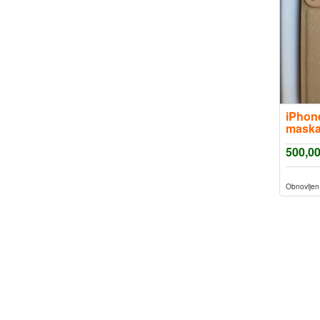
iPhone
mask
500,0
Obnovljen