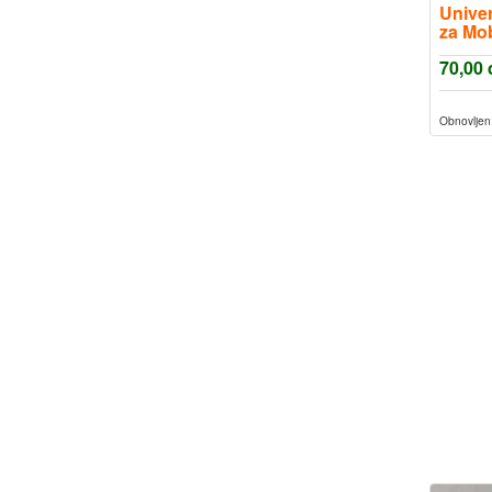
Univer
za Mob
70,00
Obnovljen