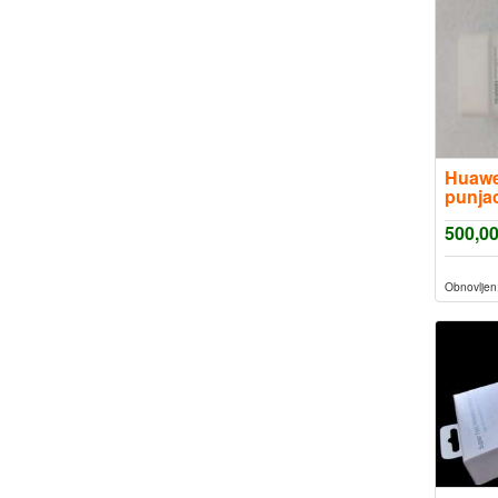
Huawei
punjac
500,0
Obnovljen