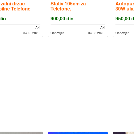
zalni drzac
Stativ 105cm za
Autopunj
ilne Telefone
Telefone,
30W ula
Fotoaparate,Kamere,Projektore,
USB+U
din
900,00
din
950,00
d
i slicno +, Torba i
besplat
Drzac za Telefon
Aki
Aki
:
04.08.2026.
Obnovljen:
04.08.2026.
Obnovljen: