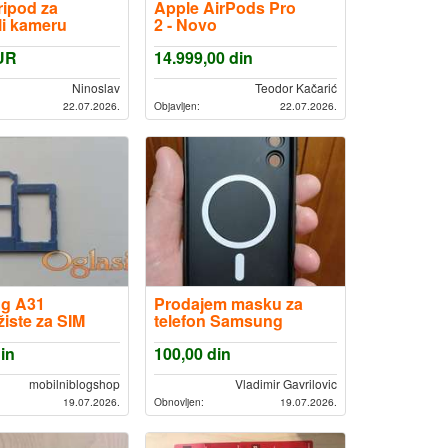
ripod za
Apple AirPods Pro
ili kameru
2 - Novo
UR
14.999,00
din
Ninoslav
Teodor Kačarić
22.07.2026.
Objavljen:
22.07.2026.
g A31
Prodajem masku za
žiste za SIM
telefon Samsung
i microSD
A15 4g
in
100,00
din
 zamena
mobilniblogshop
Vladimir Gavrilovic
19.07.2026.
Obnovljen:
19.07.2026.