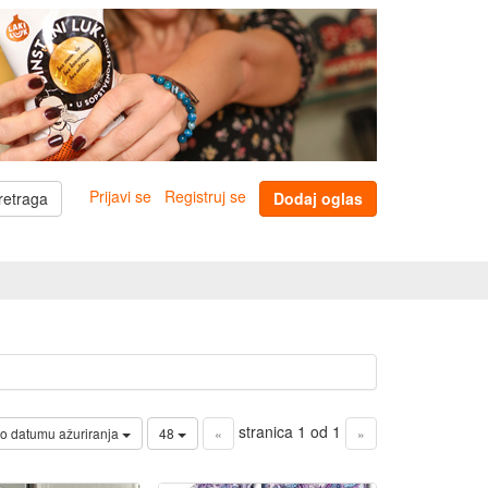
Prijavi se
Registruj se
retraga
Dodaj oglas
stranica 1 od 1
o datumu ažuriranja
48
«
»