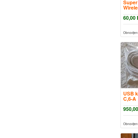
Super
Wirel
Duo
60,00
Obnovljen
USB k
C,6-A
950,0
Obnovljen