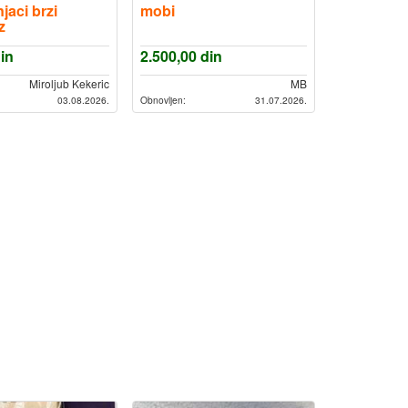
aci brzi
mobi
z
SB C
in
2.500,00
din
na dostava
Miroljub Kekeric
MB
03.08.2026.
Obnovljen:
31.07.2026.