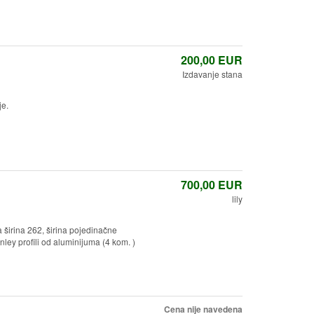
200,00
EUR
Izdavanje stana
e.
700,00
EUR
lily
a širina 262, širina pojedinačne
ley profili od aluminijuma (4 kom. )
Cena nije navedena