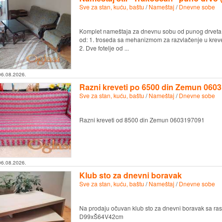
Sve za stan, kuću, baštu
/
Nameštaj
/
Dnevne sobe
Komplet nameštaja za dnevnu sobu od punog drveta st
od: 1. troseda sa mehanizmom za razvlačenje u kreve
2. Dve fotelje od ...
06.08.2026.
Razni kreveti po 6500 din Zemun 060
Sve za stan, kuću, baštu
/
Nameštaj
/
Dnevne sobe
Razni kreveti od 8500 din Zemun 0603197091
06.08.2026.
Klub sto za dnevni boravak
Sve za stan, kuću, baštu
/
Nameštaj
/
Dnevne sobe
Na prodaju očuvan klub sto za dnevni boravak sa 
D99xŠ64V42cm