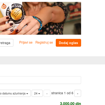
Prijavi se
Registruj se
retraga
Dodaj oglas
stranica 1 od 6
o datumu ažuriranja
24
«
»
3.000,00
din