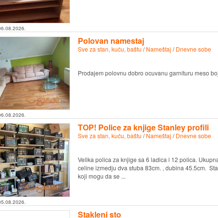
06.08.2026.
Polovan namestaj
Sve za stan, kuću, baštu
/
Nameštaj
/
Dnevne sobe
Prodajem polovnu dobro ocuvanu garnituru meso boj
06.08.2026.
TOP! Police za knjige Stanley profili
Sve za stan, kuću, baštu
/
Nameštaj
/
Dnevne sobe
Velika polica za knjige sa 6 ladica i 12 polica. Ukupn
celine izmedju dva stuba 83cm. , dubina 45.5cm. Stan
koji mogu da se ...
05.08.2026.
Stakleni sto