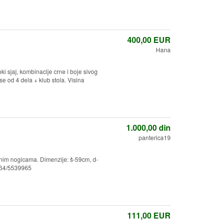
400,00
EUR
Hana
ki sjaj, kombinacije crne i boje sivog
 od 4 dela + klub stola. Visina
1.000,00
din
panterica19
lnim nogicama. Dimenzije: š-59cm, d-
064/5539965
111,00
EUR