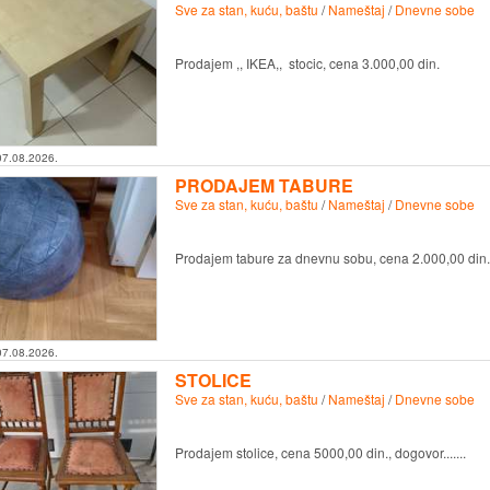
Sve za stan, kuću, baštu
/
Nameštaj
/
Dnevne sobe
Prodajem ,, IKEA,, stocic, cena 3.000,00 din.
07.08.2026.
PRODAJEM TABURE
Sve za stan, kuću, baštu
/
Nameštaj
/
Dnevne sobe
Prodajem tabure za dnevnu sobu, cena 2.000,00 din.,
07.08.2026.
STOLICE
Sve za stan, kuću, baštu
/
Nameštaj
/
Dnevne sobe
Prodajem stolice, cena 5000,00 din., dogovor.......