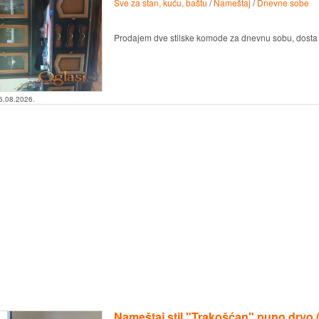
Sve za stan, kuću, baštu
/
Nameštaj
/
Dnevne sobe
Prodajem dve stilske komode za dnevnu sobu, dosta
6.08.2026.
Nameštaj stil "Trakošćan" puno drvo (tr