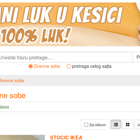
P
Dnevne sobe
pretraga celog sajta
Dnevne sobe
ne sobe
glasa
p
Sa slikom
STOCIC IKEA