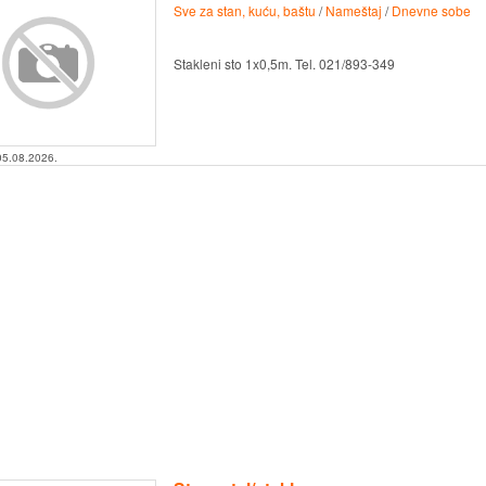
Sve za stan, kuću, baštu
/
Nameštaj
/
Dnevne sobe
Stakleni sto 1x0,5m. Tel. 021/893-349
05.08.2026.