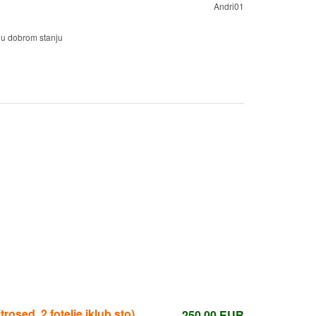
Andri01
 u dobrom stanju
osed, 2 fotelje iklub sto)
250,00
EUR