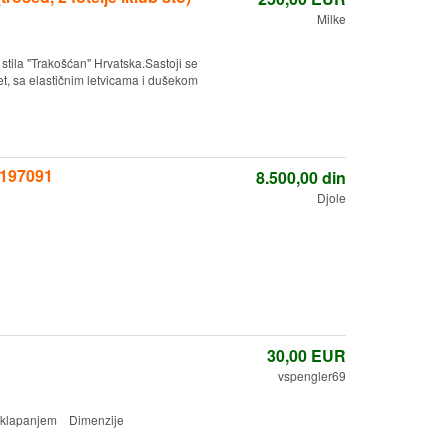
Milke
ila "Trakošćan" Hrvatska.Sastoji se
t, sa elastičnim letvicama i dušekom
3197091
8.500,00
din
Djole
30,00
EUR
vspengler69
rasklapanjem Dimenzije