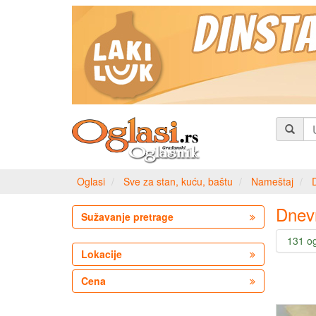
Oglasi
Sve za stan, kuću, baštu
Nameštaj
Dnev
Sužavanje pretrage
131 o
Lokacije
Cena