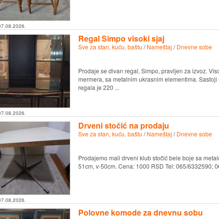
07.08.2026.
Regal Simpo visoki sjaj
Sve za stan, kuću, baštu
/
Nameštaj
/
Dnevne sobe
Prodaje se divan regal, Simpo, pravljen za izvoz. Viso
mermera, sa metalnim ukrasnim elementima. Sastoji se
regala je 220 ...
07.08.2026.
Drveni stočić na prodaju
Sve za stan, kuću, baštu
/
Nameštaj
/
Dnevne sobe
Prodajemo mali drveni klub stočić bele boje sa meta
51cm, v-50cm. Cena: 1000 RSD Tel: 065/6332590; 
07.08.2026.
Polovne komode za dnevnu sobu