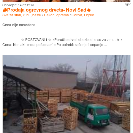
Igor
Obnovljen:
14.07.2026.
🪵Prodaja ogrevnog drveta- Novi Sad🔥
Sve za stan, kuću, baštu
/
Dekor i oprema
/
Goriva, Ogrev
Cena nije navedena
☆ POŠTOVANI ❗️ ☆ ▪︎Poručite drva i obezbedite se za zimu, ❄️ ▪︎
Cena: Kontakt -mera poštena✅️ ▪︎ Po potrebi: sečenje i cepanje ...