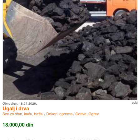
zoki
Obnovljen:
18.07.2026.
Ugalj i drva
Sve za stan, kuću, baštu
/
Dekor i oprema
/
Goriva, Ogrev
18.000,00 din