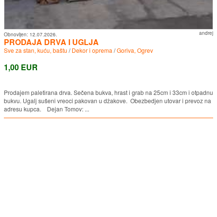
andrej
Obnovljen:
12.07.2026.
PRODAJA DRVA I UGLJA
Sve za stan, kuću, baštu
/
Dekor i oprema
/
Goriva, Ogrev
1,00 EUR
Prodajem paletirana drva. Sečena bukva, hrast i grab na 25cm i 33cm i otpadnu
bukvu. Ugalj sušeni vreoci pakovan u džakove. Obezbedjen utovar i prevoz na
adresu kupca. Dejan Tomov: ...