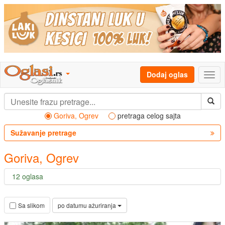
Dodaj oglas
Goriva, Ogrev
pretraga celog sajta
Sužavanje pretrage
Goriva, Ogrev
12 oglasa
po datumu ažuriranja
Sa slikom