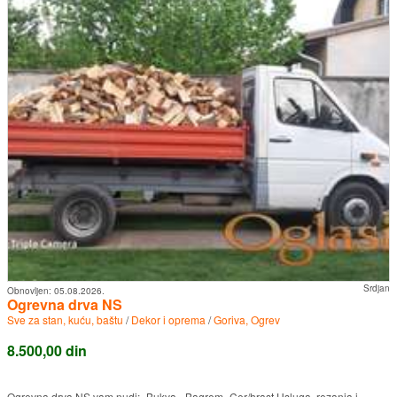
Srdjan
Obnovljen:
05.08.2026.
Ogrevna drva NS
Sve za stan, kuću, baštu
/
Dekor i oprema
/
Goriva, Ogrev
8.500,00 din
Ogrevna drva NS vam nudi: -Bukva - Bagrem -Cer/hrast Usluga, rezanja i