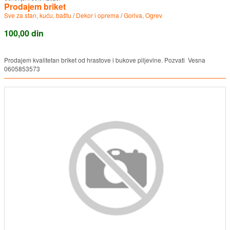
Prodajem briket
Sve za stan, kuću, baštu
/
Dekor i oprema
/
Goriva, Ogrev
100,00 din
Prodajem kvalitetan briket od hrastove i bukove piljevine. Pozvati Vesna
0605853573