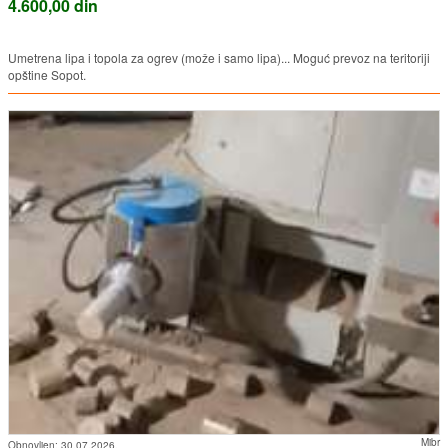
4.600,00 din
Umetrena lipa i topola za ogrev (može i samo lipa)... Moguć prevoz na teritoriji
opštine Sopot.
Mibr
Obnovljen:
30.07.2026.