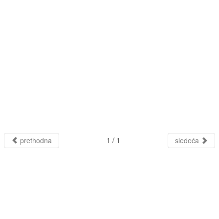
1 / 1
prethodna
sledeća