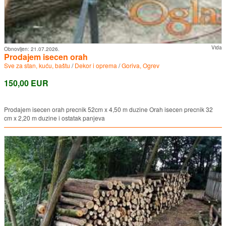
Vida
Obnovljen:
21.07.2026.
Prodajem isecen orah
Sve za stan, kuću, baštu
/
Dekor i oprema
/
Goriva, Ogrev
150,00 EUR
Prodajem isecen orah precnik 52cm x 4,50 m duzine Orah isecen precnik 32
cm x 2,20 m duzine i ostatak panjeva