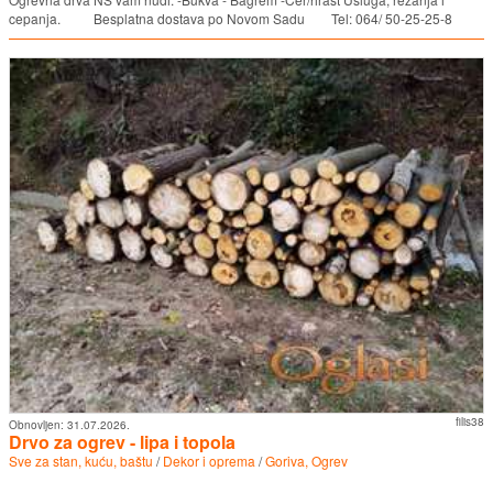
cepanja. Besplatna dostava po Novom Sadu Tel: 064/ 50-25-25-8
filis38
Obnovljen:
31.07.2026.
Drvo za ogrev - lipa i topola
Sve za stan, kuću, baštu
/
Dekor i oprema
/
Goriva, Ogrev