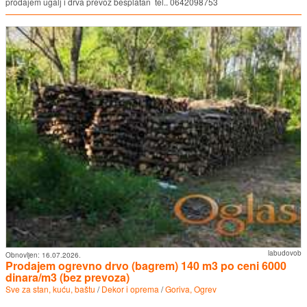
prodajem ugalj i drva prevoz besplatan tel.. 0642098753
labudovob
Obnovljen:
16.07.2026.
Prodajem ogrevno drvo (bagrem) 140 m3 po ceni 6000
dinara/m3 (bez prevoza)
Sve za stan, kuću, baštu
/
Dekor i oprema
/
Goriva, Ogrev