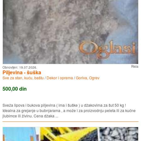
Rista
Obnovljen:
19.07.2026.
Piljevina - šuška
Sve za stan, kuću, baštu
/
Dekor i oprema
/
Goriva, Ogrev
500,00 din
Sveža lipova i bukova piljevina ( ima i šuške ) u džakovima za šut 50 kg !
Idealna za grejanje u bubnjarama , a može i za proizvodnju peleta ili za kućne
jlubimce ili živinu. Cena džaka ...