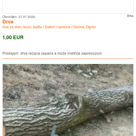
Brka
Obnovljen:
27.07.2026.
Drva
Sve za stan, kuću, baštu
/
Dekor i oprema
/
Goriva, Ogrev
1,00 EUR
Prodajem drva rezana cepana a može imetrice saprevozom