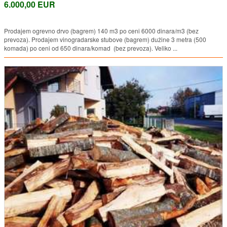
6.000,00 EUR
Prodajem ogrevno drvo (bagrem) 140 m3 po ceni 6000 dinara/m3 (bez
prevoza). Prodajem vinogradarske stubove (bagrem) dužine 3 metra (500
komada) po ceni od 650 dinara/komad (bez prevoza). Veliko ...