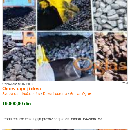
zoki
Obnovljen:
18.07.2026.
Ogrev ugalj i drva
Sve za stan, kuću, baštu
/
Dekor i oprema
/
Goriva, Ogrev
19.000,00 din
Prodajem sve vrste uglja prevoz besplaten telefon 0642098753