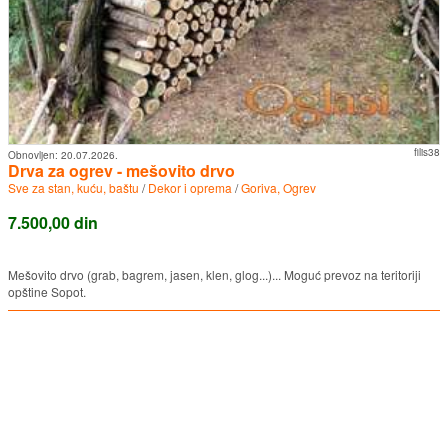
filis38
Obnovljen:
20.07.2026.
Drva za ogrev - mešovito drvo
Sve za stan, kuću, baštu
/
Dekor i oprema
/
Goriva, Ogrev
7.500,00 din
Mešovito drvo (grab, bagrem, jasen, klen, glog...)... Moguć prevoz na teritoriji
opštine Sopot.