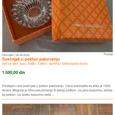
Prodaja
Obnovljen:
06.08.2026.
Svećnjak u poklon pakovanju
Sve za stan, kuću, baštu
/
Dekor i oprema
/
Dekorisanje doma
1.500,00 din
Prodajem novi svećnjak u poklon pakovanju. Cena svećnjaka sa slika je 1500
dinara. Moguće je lično preuzimanje ili slanje poštom. Uz prvu kupovinu, dobija
se poklon. Uz svaku kupovinu veće ...