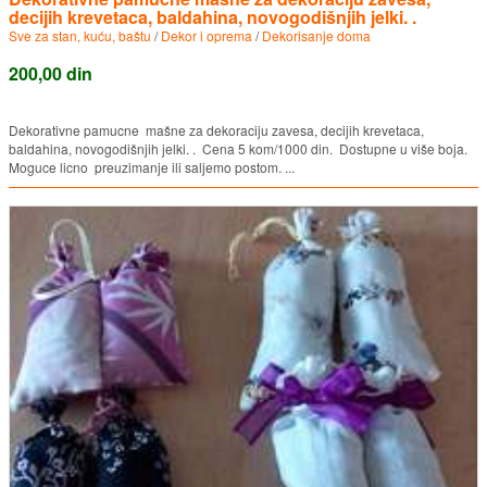
decijih krevetaca, baldahina, novogodišnjih jelki. .
Sve za stan, kuću, baštu
/
Dekor i oprema
/
Dekorisanje doma
200,00 din
Dekorativne pamucne mašne za dekoraciju zavesa, decijih krevetaca,
baldahina, novogodišnjih jelki. . Cena 5 kom/1000 din. Dostupne u više boja.
Moguce licno preuzimanje ili saljemo postom. ...