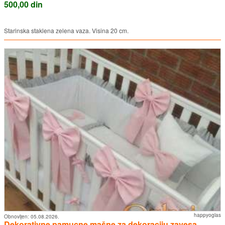
500,00 din
Starinska staklena zelena vaza. Visina 20 cm.
happyoglas
Obnovljen:
05.08.2026.
Dekorativne pamucne mašne za dekoraciju zavesa,