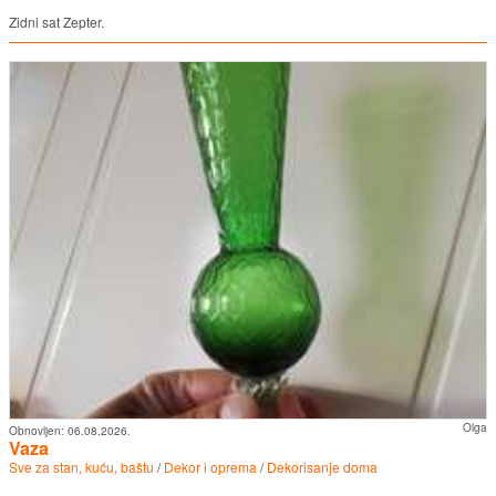
Zidni sat Zepter.
Olga
Obnovljen:
06.08.2026.
Vaza
Sve za stan, kuću, baštu
/
Dekor i oprema
/
Dekorisanje doma