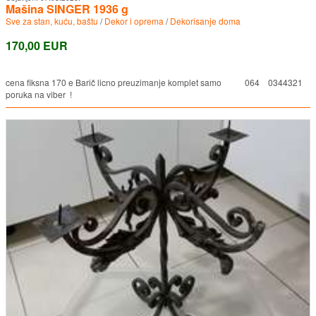
Mašina SINGER 1936 g
Sve za stan, kuću, baštu
/
Dekor i oprema
/
Dekorisanje doma
170,00 EUR
cena fiksna 170 e Barič licno preuzimanje komplet samo 064 0344321
poruka na viber !