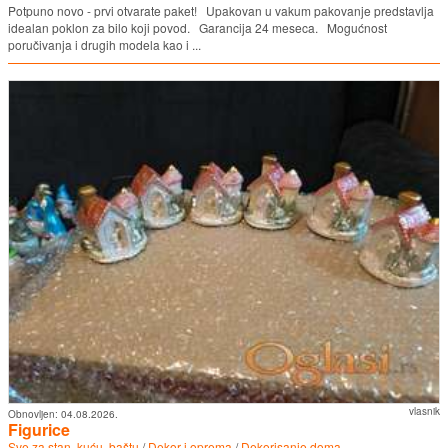
Potpuno novo - prvi otvarate paket! Upakovan u vakum pakovanje predstavlja
idealan poklon za bilo koji povod. Garancija 24 meseca. Mogućnost
poručivanja i drugih modela kao i ...
vlasnik
Obnovljen:
04.08.2026.
Figurice
Sve za stan, kuću, baštu
/
Dekor i oprema
/
Dekorisanje doma