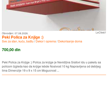
LeCVe87
Obnovljen:
07.08.2026.
Peki Polica za Knjige :)
Sve za stan, kuću, baštu
/
Dekor i oprema
/
Dekorisanje doma
700,00 din
Peki Polica za Knjige :) Polica za knjige je Nevidljiva Srafovi idu u paketu sa
policom Izgleda kao da knjige lebde Nosivost 10 kg Napravljena od debljeg
lima Dimenzije 19 x 9 x 15 cm Mogucnost ...