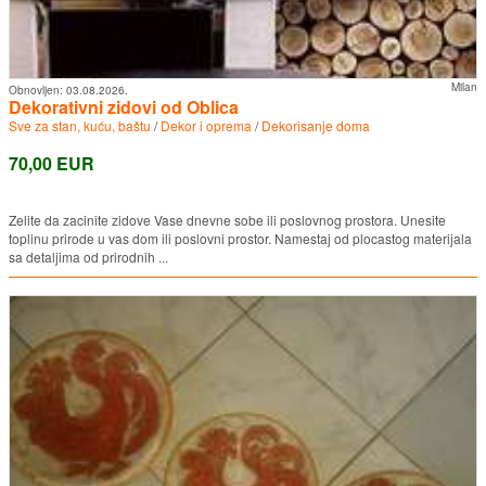
Milan
Obnovljen:
03.08.2026.
Dekorativni zidovi od Oblica
Sve za stan, kuću, baštu
/
Dekor i oprema
/
Dekorisanje doma
70,00 EUR
Zelite da zacinite zidove Vase dnevne sobe ili poslovnog prostora. Unesite
toplinu prirode u vas dom ili poslovni prostor. Namestaj od plocastog materijala
sa detaljima od prirodnih ...