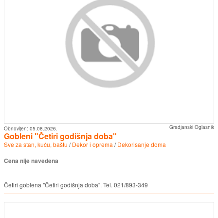
Gradjanski Oglasnik
Obnovljen:
05.08.2026.
Gobleni "Četiri godišnja doba"
Sve za stan, kuću, baštu
/
Dekor i oprema
/
Dekorisanje doma
Cena nije navedena
Četiri goblena "Četiri godišnja doba". Tel. 021/893-349