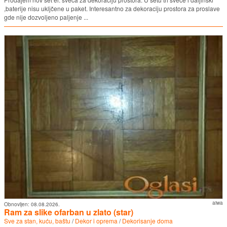
,baterije nisu ukljčene u paket. Interesantno za dekoraciju prostora za proslave
gde nije dozvoljeno paljenje ...
aiwa
Obnovljen:
08.08.2026.
Ram za slike ofarban u zlato (star)
Sve za stan, kuću, baštu
/
Dekor i oprema
/
Dekorisanje doma