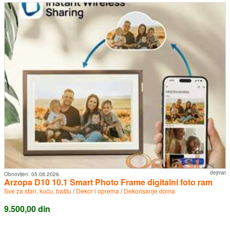
dejmat
Obnovljen:
05.08.2026.
Arzopa D10 10.1 Smart Photo Frame digitalni foto ram
Sve za stan, kuću, baštu
/
Dekor i oprema
/
Dekorisanje doma
9.500,00 din