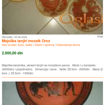
Goga
Obnovljen:
02.08.2026.
Majolika tanjiri mozaik Oroz
Sve za stan, kuću, baštu
/
Dekor i oprema
/
Dekorisanje doma
2.000,00 din
Majolika keramika, ukrasni tanjiri sa mozaikom pevca. Može i u kompletu
(4000din) i pojedinačno. Dimenzije i cene: Veliki: 29.5cm - 2000din. Manji (2
kom. ): 25.5cm - 1300din