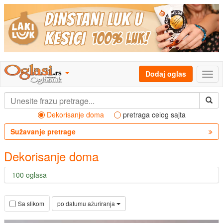
Dodaj oglas
Dekorisanje doma
pretraga celog sajta
Sužavanje pretrage
Dekorisanje doma
100 oglasa
po datumu ažuriranja
Sa slikom