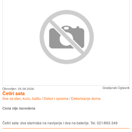
Gradjanski Oglasnik
Obnovljen:
05.08.2026.
Četiri sata
Sve za stan, kuću, baštu
/
Dekor i oprema
/
Dekorisanje doma
Cena nije navedena
Četiri sata: dva starinska na navijanje i dva na baterije. Tel. 021/893-349