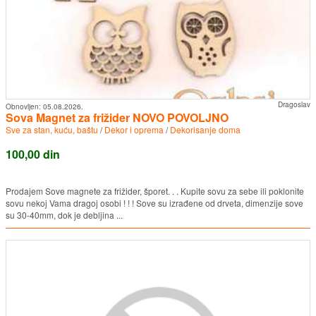
Dragoslav
Obnovljen:
05.08.2026.
Sova Magnet za frižider NOVO POVOLJNO
Sve za stan, kuću, baštu
/
Dekor i oprema
/
Dekorisanje doma
100,00 din
Prodajem Sove magnete za frižider, šporet. . . Kupite sovu za sebe ili poklonite
sovu nekoj Vama dragoj osobi ! ! ! Sove su izrađene od drveta, dimenzije sove
su 30-40mm, dok je debljina ...