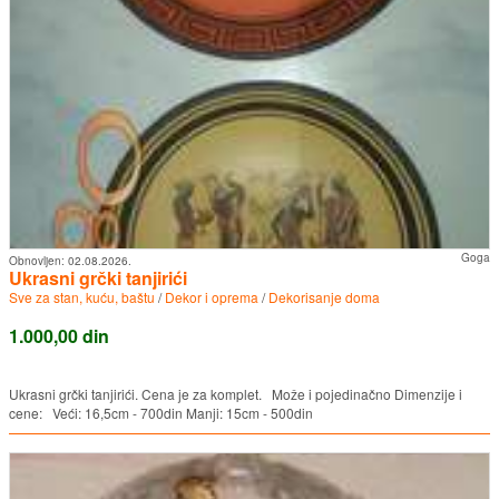
Goga
Obnovljen:
02.08.2026.
Ukrasni grčki tanjirići
Sve za stan, kuću, baštu
/
Dekor i oprema
/
Dekorisanje doma
1.000,00 din
Ukrasni grčki tanjirići. Cena je za komplet. Može i pojedinačno Dimenzije i
cene: Veći: 16,5cm - 700din Manji: 15cm - 500din