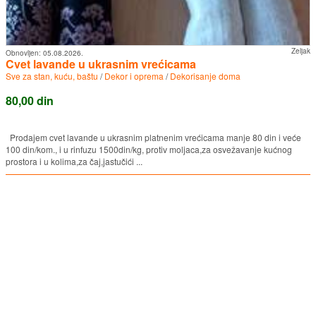
Zeljak
Obnovljen:
05.08.2026.
Cvet lavande u ukrasnim vrećicama
Sve za stan, kuću, baštu
/
Dekor i oprema
/
Dekorisanje doma
80,00 din
Prodajem cvet lavande u ukrasnim platnenim vrećicama manje 80 din i veće
100 din/kom., i u rinfuzu 1500din/kg, protiv moljaca,za osvežavanje kućnog
prostora i u kolima,za čaj,jastučići ...