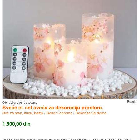
Branko
Obnovljen:
08.08.2026.
Sveće el. set sveća za dekoraciju prostora.
Sve za stan, kuću, baštu
/
Dekor i oprema
/
Dekorisanje doma
1.500,00 din
Prodajem nov set el. sveća za dekoraciju prostora. U setu tri sveće i daljinski