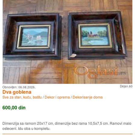
Dejan.60
Obnovljen:
06.08.2026.
Dva goblena
Sve za stan, kuću, baštu
/
Dekor i oprema
/
Dekorisanje doma
600,00 din
Dimenzija sa ramom 20x17 cm, dimenzije bez rama 10,5x7,5 cm. Ramovi malo
osteceni. Idu oba u kompletu.