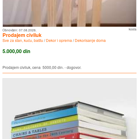
kosta
Obnovljen:
07.08.2026.
Prodajem civiluk
Sve za stan, kuću, baštu
/
Dekor i oprema
/
Dekorisanje doma
5.000,00 din
Prodajem civiluk, cena 5000,00 din. - dogovor.