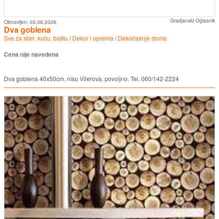
Gradjanski Oglasnik
Obnovljen:
03.08.2026.
Dva goblena
Sve za stan, kuću, baštu
/
Dekor i oprema
/
Dekorisanje doma
Cena nije navedena
Dva goblena 40x50cm, nisu Vilerova, povoljno. Tel. 060/142-2224