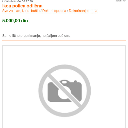
Branko
Obnovljen:
04.08.2026.
Ikea polica odlična
Sve za stan, kuću, baštu
/
Dekor i oprema
/
Dekorisanje doma
5.000,00 din
Samo lično preuzimanje, ne šaljem poštom.