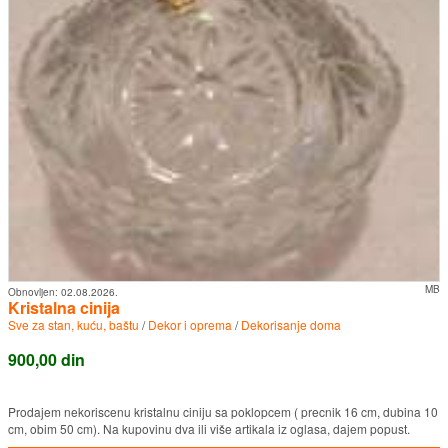
MB
Obnovljen:
02.08.2026.
Kristalna cinija
Sve za stan, kuću, baštu
/
Dekor i oprema
/
Dekorisanje doma
900,00 din
Prodajem nekoriscenu kristalnu ciniju sa poklopcem ( precnik 16 cm, dubina 10
cm, obim 50 cm). Na kupovinu dva ili više artikala iz oglasa, dajem popust.