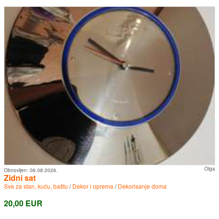
Olga
Obnovljen:
06.08.2026.
Zidni sat
Sve za stan, kuću, baštu
/
Dekor i oprema
/
Dekorisanje doma
20,00 EUR