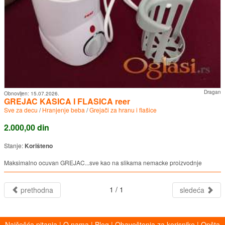
Dragan
Obnovljen:
15.07.2026.
GREJAC KASICA I FLASICA reer
Sve za decu
/
Hranjenje beba
/
Grejači za hranu i flašice
2.000,00 din
Stanje:
Korišteno
Maksimalno ocuvan GREJAC...sve kao na slikama nemacke proizvodnje
1 / 1
prethodna
sledeća
Najčešća pitanja
|
O nama
|
Blog
|
Obaveštenja za korisnike
|
Opšta