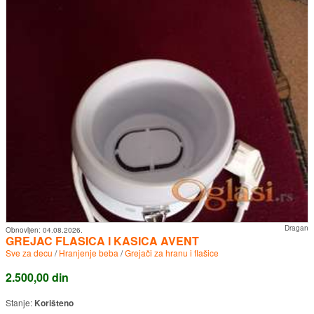
Dragan
Obnovljen:
04.08.2026.
GREJAC FLASICA I KASICA AVENT
Sve za decu
/
Hranjenje beba
/
Grejači za hranu i flašice
2.500,00 din
Stanje:
Korišteno