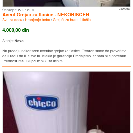
Vlaste62
Obnovljen:
27.07.2026.
Avent Grejac za flasice - NEKORISCEN
Sve za decu
/
Hranjenje beba
/
Grejači za hranu i flašice
4.000,00 din
Stanje:
Novo
Na prodaju nekoriscen aventov grejac za flasice. Otvoren samo da proverimo
da li radi i da li je sve tu. Istekla je garancija Prodajemo jer nam nije potreban.
Prednost imaju kupci iz NS i sa licnim ...