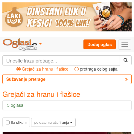
Dodaj oglas
Grejači za hranu i flašice
pretraga celog sajta
Sužavanje pretrage
Grejači za hranu i flašice
5 oglasa
po datumu ažuriranja
Sa slikom