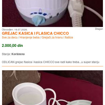
Dragan
Obnovljen:
19.07.2026.
GREJAC KASICA I FLASICA CHICCO
Sve za decu
/
Hranjenje beba
/
Grejači za hranu i flašice
2.000,00 din
Stanje:
Korišteno
ODLICAN grejac flasica i kasica CHICCO sve radi kako treba...u super stanju