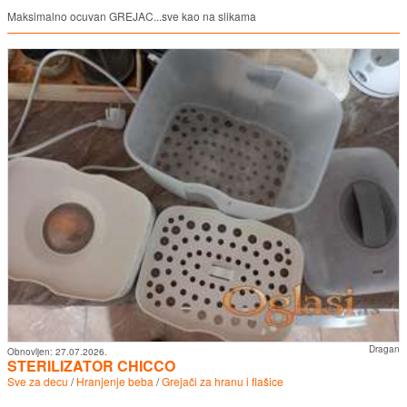
Maksimalno ocuvan GREJAC...sve kao na slikama
Dragan
Obnovljen:
27.07.2026.
STERILIZATOR CHICCO
Sve za decu
/
Hranjenje beba
/
Grejači za hranu i flašice