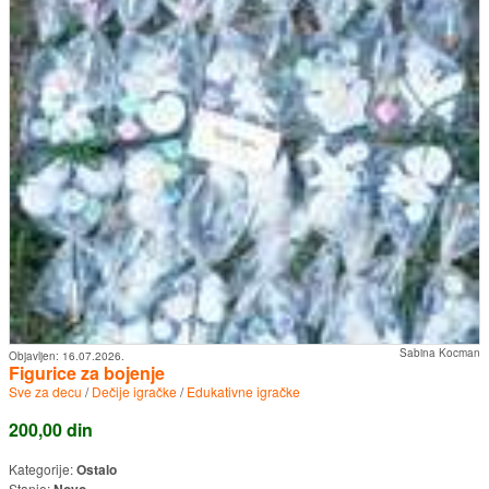
Sabina Kocman
Objavljen:
16.07.2026.
Figurice za bojenje
Sve za decu
/
Dečije igračke
/
Edukativne igračke
200,00 din
Kategorije:
Ostalo
Stanje:
Novo