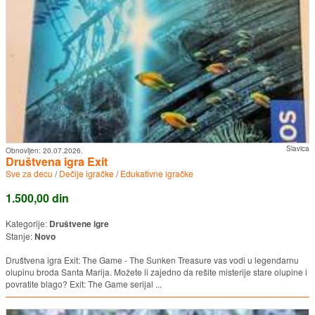
Slavica
Obnovljen:
20.07.2026.
Društvena igra Exit
Sve za decu
/
Dečije igračke
/
Edukativne igračke
1.500,00 din
Kategorije:
Društvene igre
Stanje:
Novo
Društvena igra Exit: The Game - The Sunken Treasure vas vodi u legendarnu
olupinu broda Santa Marija. Možete li zajedno da rešite misterije stare olupine i
povratite blago? Exit: The Game serijal ...