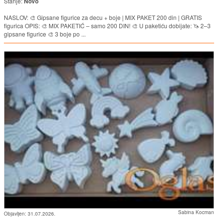
Stanje:
Novo
NASLOV: 🎨 Gipsane figurice za decu + boje | MIX PAKET 200 din | GRATIS
figurica OPIS: 🎨 MIX PAKETIĆ – samo 200 DIN! 🎨 U paketiću dobijate: 🦄 2–3
gipsane figurice 🎨 3 boje po ...
Sabina Kocman
Objavljen:
31.07.2026.