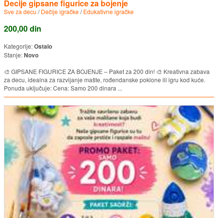
Decije gipsane figurice za bojenje
Sve za decu
/
Dečije igračke
/
Edukativne igračke
200,00 din
Kategorije:
Ostalo
Stanje:
Novo
🎨 GIPSANE FIGURICE ZA BOJENJE – Paket za 200 din! 🎨 Kreativna zabava
za decu, idealna za razvijanje mašte, rođendanske poklone ili igru kod kuće.
Ponuda uključuje: Cena: Samo 200 dinara ...