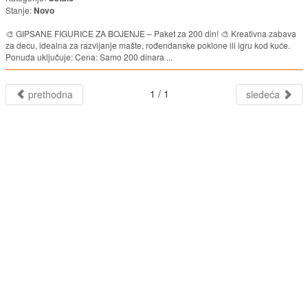
Stanje:
Novo
🎨 GIPSANE FIGURICE ZA BOJENJE – Paket za 200 din! 🎨 Kreativna zabava
za decu, idealna za razvijanje mašte, rođendanske poklone ili igru kod kuće.
Ponuda uključuje: Cena: Samo 200 dinara ...
1 / 1
prethodna
sledeća