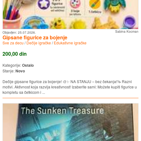
Sabina Kocman
Objavljen:
25.07.2026.
Gipsane figurice za bojenje
Sve za decu
/
Dečije igračke
/
Edukativne igračke
200,00 din
Kategorije:
Ostalo
Stanje:
Novo
Dečije gipsane figurice za bojenje! 🎨✨ NA STANJU – bez čekanja!🦄 Razni
motivi. Aktivnost koja razvija kreativnost! Izaberite sami: Možete kupiti figurice u
kompletu sa četkicom i ...