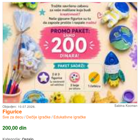
Sabina Kocman
Objavljen:
10.07.2026.
Figurice
Sve za decu
/
Dečije igračke
/
Edukativne igračke
200,00 din
Kategorije:
Ostalo