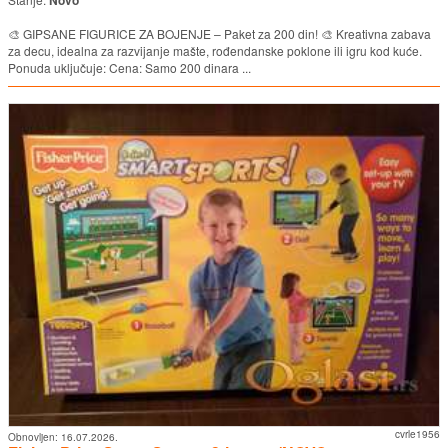
🎨 GIPSANE FIGURICE ZA BOJENJE – Paket za 200 din! 🎨 Kreativna zabava
za decu, idealna za razvijanje mašte, rođendanske poklone ili igru kod kuće.
Ponuda uključuje: Cena: Samo 200 dinara ...
cvrle1956
Obnovljen:
16.07.2026.