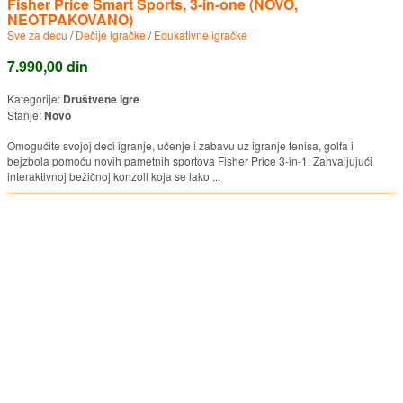
Fisher Price Smart Sports, 3-in-one (NOVO,
NEOTPAKOVANO)
Sve za decu
/
Dečije igračke
/
Edukativne igračke
7.990,00 din
Kategorije:
Društvene igre
Stanje:
Novo
Omogućite svojoj deci igranje, učenje i zabavu uz igranje tenisa, golfa i
bejzbola pomoću novih pametnih sportova Fisher Price 3-in-1. Zahvaljujući
interaktivnoj bežičnoj konzoli koja se lako ...