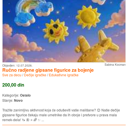
Sabina Kocman
Objavljen:
12.07.2026.
Ručno radjene gipsane figurice za bojenje
Sve za decu
/
Dečije igračke
/
Edukativne igračke
200,00 din
Kategorije:
Ostalo
Stanje:
Novo
Tražite zanimljivu aktivnost koja će oduševiti vaše mališane? 😊 Naše dečije
gipsane figurice čekaju male umetnike da ih oboje i pretvore u prava mala
remek-dela! 🦄 🦋 ⭐ 🌈 ✨ ...