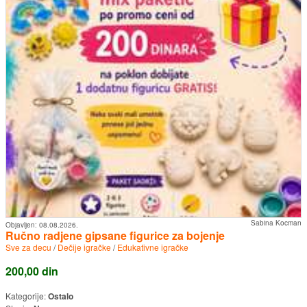
Sabina Kocman
Objavljen:
08.08.2026.
Ručno radjene gipsane figurice za bojenje
Sve za decu
/
Dečije igračke
/
Edukativne igračke
200,00 din
Kategorije:
Ostalo