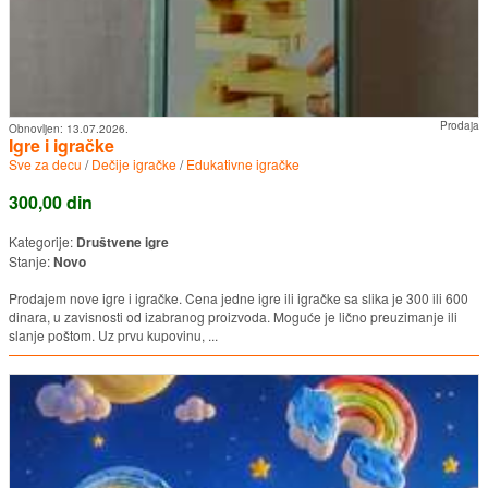
Prodaja
Obnovljen:
13.07.2026.
Igre i igračke
Sve za decu
/
Dečije igračke
/
Edukativne igračke
300,00 din
Kategorije:
Društvene igre
Stanje:
Novo
Prodajem nove igre i igračke. Cena jedne igre ili igračke sa slika je 300 ili 600
dinara, u zavisnosti od izabranog proizvoda. Moguće je lično preuzimanje ili
slanje poštom. Uz prvu kupovinu, ...