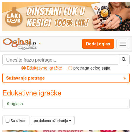
Dodaj oglas
Edukativne igračke
pretraga celog sajta
Sužavanje pretrage
Edukativne igračke
9 oglasa
po datumu ažuriranja
Sa slikom