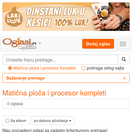
Dodaj oglas
Matična ploča i procesor kompleti
pretraga celog sajta
Sužavanje pretrage
Matična ploča i procesor kompleti
0 oglasa
po datumu ažuriranja
Sa slikom
Nisu pronadjeni oglasi sa zadatim kriterijumom pretrage!