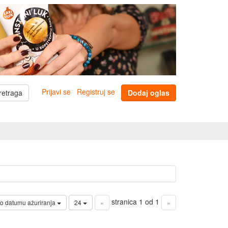
Prijavi se
Registruj se
retraga
Dodaj oglas
stranica 1 od 1
o datumu ažuriranja
24
«
»