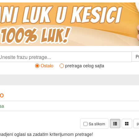
P
Ostalo
pretraga celog sajta
lo
sa
p
Sa slikom
nadjeni oglasi sa zadatim kriterijumom pretrage!