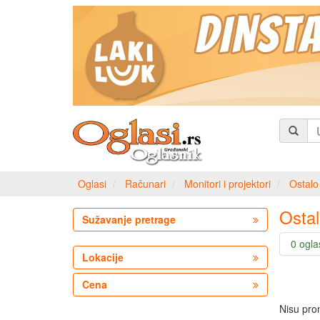
Oglasi
Računari
Monitori i projektori
Ostalo
Osta
Sužavanje pretrage
0 ogla
Lokacije
Cena
Nisu pro