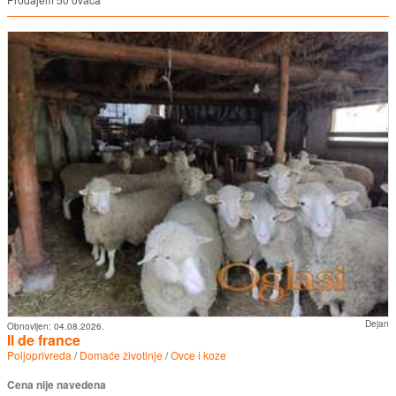
Dejan
Obnovljen:
04.08.2026.
Il de france
Poljoprivreda
/
Domaće životinje
/
Ovce i koze
Cena nije navedena