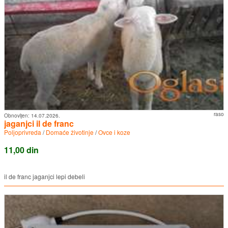
raso
Obnovljen:
14.07.2026.
jaganjci il de franc
Poljoprivreda
/
Domaće životinje
/
Ovce i koze
11,00 din
il de franc jaganjci lepi debeli