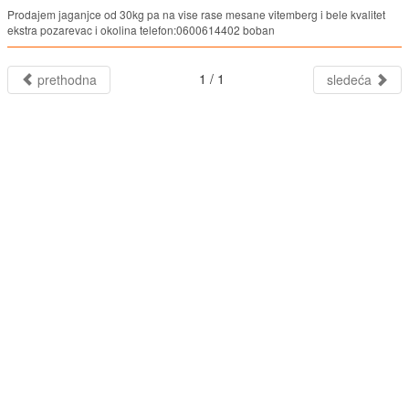
Prodajem jaganjce od 30kg pa na vise rase mesane vitemberg i bele kvalitet
ekstra pozarevac i okolina telefon:0600614402 boban
1 / 1
prethodna
sledeća