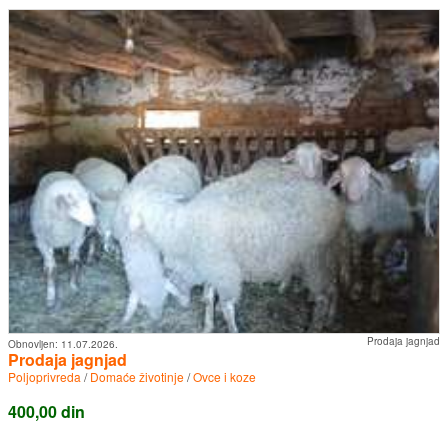
Prodaja jagnjad
Obnovljen:
11.07.2026.
Prodaja jagnjad
Poljoprivreda
/
Domaće životinje
/
Ovce i koze
400,00 din