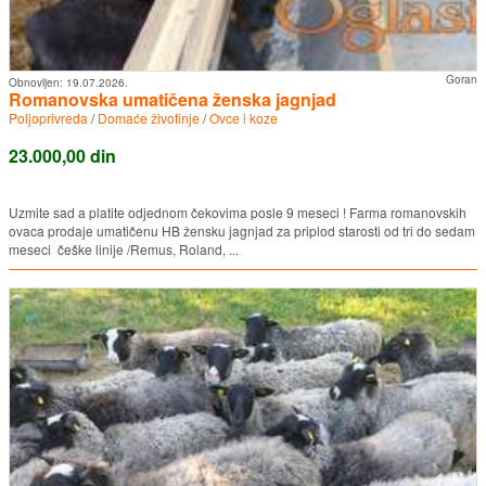
Goran
Obnovljen:
19.07.2026.
Romanovska umatičena ženska jagnjad
Poljoprivreda
/
Domaće životinje
/
Ovce i koze
23.000,00 din
Uzmite sad a platite odjednom čekovima posle 9 meseci ! Farma romanovskih
ovaca prodaje umatičenu HB žensku jagnjad za priplod starosti od tri do sedam
meseci češke linije /Remus, Roland, ...