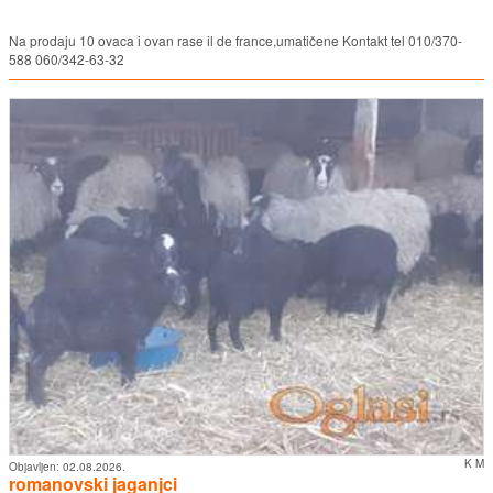
Na prodaju 10 ovaca i ovan rase il de france,umatičene Kontakt tel 010/370-
588 060/342-63-32
K M
Objavljen:
02.08.2026.
romanovski jaganjci