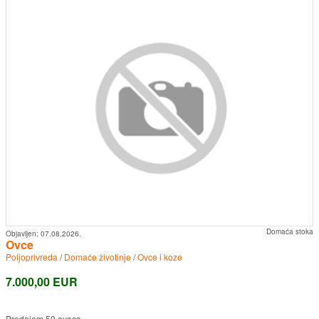
Domaća stoka
Objavljen:
07.08.2026.
Ovce
Poljoprivreda
/
Domaće životinje
/
Ovce i koze
7.000,00 EUR
Prodajem 50 ovaca