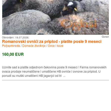
Goran
Obnovljen:
19.07.2026.
Romanovski ovnići za priplod - platite posle 9 meseci
Poljoprivreda
/
Domaće životinje
/
Ovce i koze
160,00 EUR
Uzmite sad a platite odjednom čekovima posle 9 meseci ! Farma romanovskih
ovaca prodaje neumatičene i umatičene HB ovniće i ovnove za priplod. U
ponudi su muški umatičeni HB jaganjci od tri ...