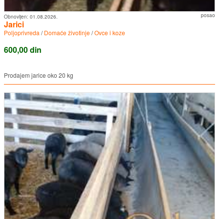
posao
Obnovljen:
01.08.2026.
Jarici
Poljoprivreda
/
Domaće životinje
/
Ovce i koze
600,00 din
Prodajem jarice oko 20 kg