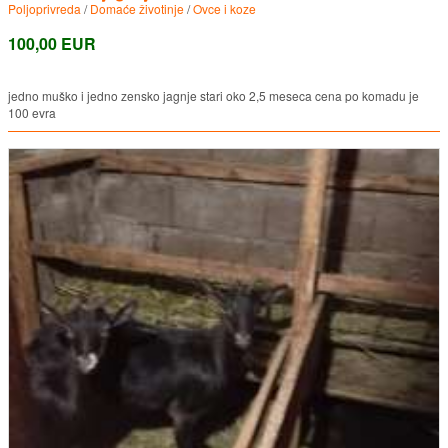
Poljoprivreda
/
Domaće životinje
/
Ovce i koze
100,00 EUR
jedno muško i jedno zensko jagnje stari oko 2,5 meseca cena po komadu je
100 evra