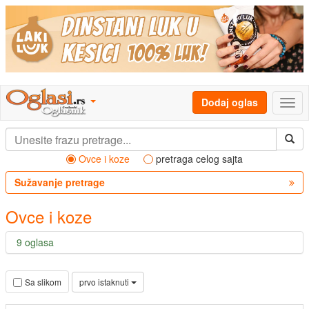
Dodaj oglas
Ovce i koze
pretraga celog sajta
Sužavanje pretrage
Ovce i koze
9 oglasa
prvo istaknuti
Sa slikom