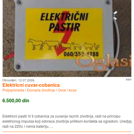
ivan
Obnovljen:
12.07.2026.
Elektricni cuvar-cobanica
Poljoprivreda
/
Domaće životinje
/
Ovce i koze
6.500,00 din
Elektricni pastir ili ti cobanica za cuvanje raznih zivotinja, radi na principu
elektricnog impulsa koji odvraca zivotinje prilikom kontakta sa ogradom. Uredjaj
radi na 220v, i nema bateriju, ...