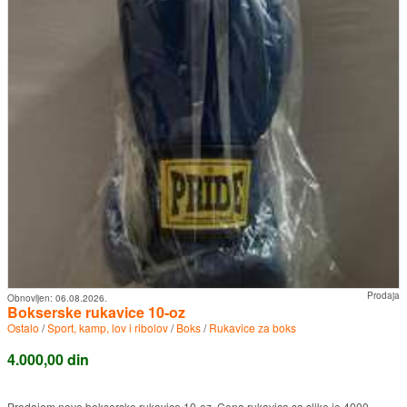
Prodaja
Obnovljen:
06.08.2026.
Bokserske rukavice 10-oz
Ostalo
/
Sport, kamp, lov i ribolov
/
Boks
/
Rukavice za boks
4.000,00 din
Prodajem nove bokserske rukavice 10-oz. Cena rukavica sa slike je 4000