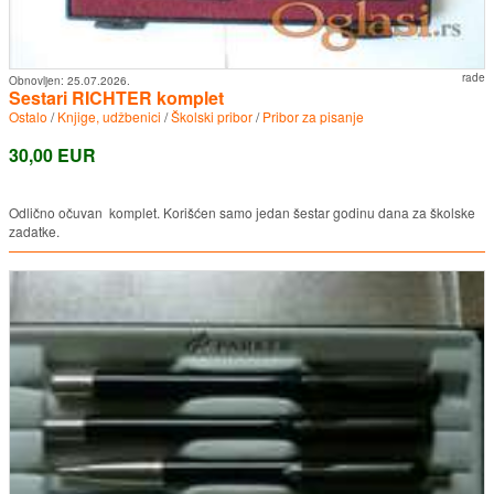
rade
Obnovljen:
25.07.2026.
Sestari RICHTER komplet
Ostalo
/
Knjige, udžbenici
/
Školski pribor
/
Pribor za pisanje
30,00 EUR
Odlično očuvan komplet. Korišćen samo jedan šestar godinu dana za školske
zadatke.