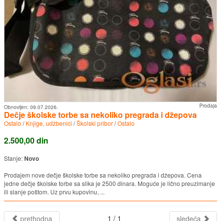
Prodaja
Obnovljen:
09.07.2026.
Dečje školske torbe sa nekoliko pregrada i džepova
Ostalo
/
Knjige, udžbenici
/
Školski pribor
/
Ostalo
2.500,00 din
Stanje:
Novo
Prodajem nove dečje školske torbe sa nekoliko pregrada i džepova. Cena
jedne dečje školske torbe sa slika je 2500 dinara. Moguće je lično preuzimanje
ili slanje poštom. Uz prvu kupovinu, ...
1 / 1
prethodna
sledeća