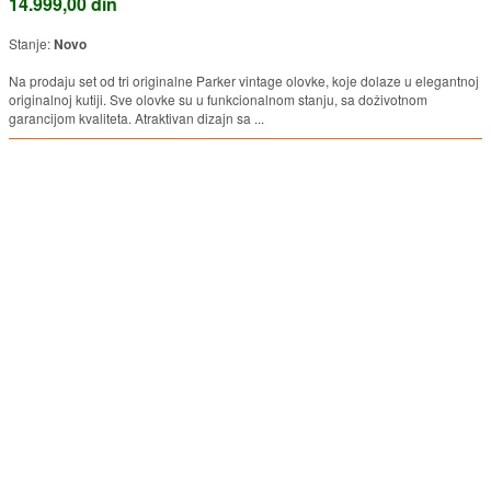
14.999,00 din
Stanje:
Novo
Na prodaju set od tri originalne Parker vintage olovke, koje dolaze u elegantnoj
originalnoj kutiji. Sve olovke su u funkcionalnom stanju, sa doživotnom
garancijom kvaliteta. Atraktivan dizajn sa ...