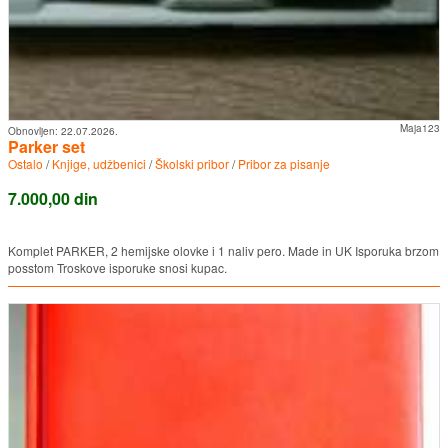
Maja123
Obnovljen:
22.07.2026.
Parker set
Ostalo
/
Knjige, udžbenici
/
Školski pribor
/
Pribor za pisanje
7.000,00 din
Komplet PARKER, 2 hemijske olovke i 1 naliv pero. Made in UK Isporuka brzom
posstom Troskove isporuke snosi kupac.