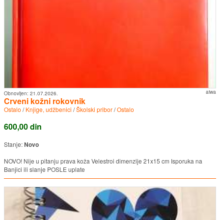
aiwa
Obnovljen:
21.07.2026.
Crveni kožni rokovnik
Ostalo
/
Knjige, udžbenici
/
Školski pribor
/
Ostalo
600,00 din
Stanje:
Novo
NOVO! Nije u pitanju prava koža Velestroi dimenzije 21x15 cm Isporuka na
Banjici ili slanje POSLE uplate