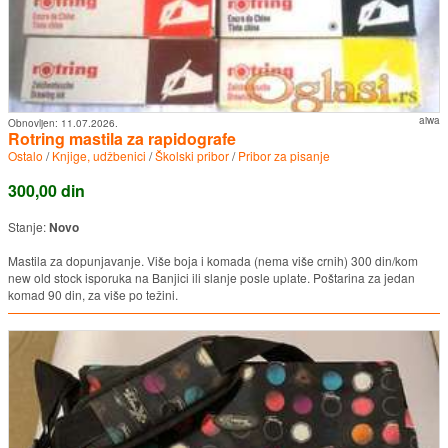
aiwa
Obnovljen:
11.07.2026.
Rotring mastila za rapidografe
Ostalo
/
Knjige, udžbenici
/
Školski pribor
/
Pribor za pisanje
300,00 din
Stanje:
Novo
Mastila za dopunjavanje. Više boja i komada (nema više crnih) 300 din/kom
new old stock isporuka na Banjici ili slanje posle uplate. Poštarina za jedan
komad 90 din, za više po težini.