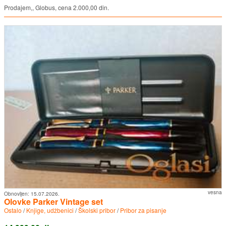
Prodajem,, Globus, cena 2.000,00 din.
vesna
Obnovljen:
15.07.2026.
Olovke Parker Vintage set
Ostalo
/
Knjige, udžbenici
/
Školski pribor
/
Pribor za pisanje