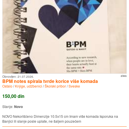
aiwa
Obnovljen:
21.07.2026.
BPM notes spirala tvrde korice više komada
Ostalo
/
Knjige, udžbenici
/
Školski pribor
/
Sveske
150,00 din
Stanje:
Novo
NOVO Nekorišćeno Dimenzije 10.5x15 cm Imam više komada Isporuka na
Banjici ili slanje posle uplate, ne šaljem pouzećem