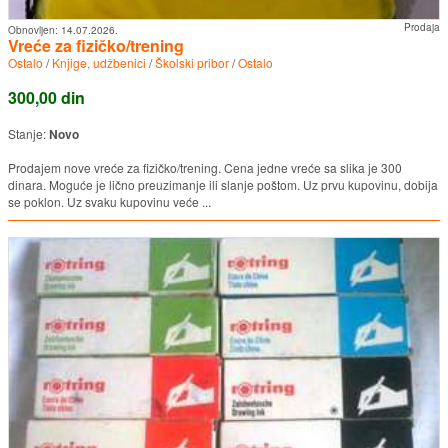
Prodaja
Obnovljen:
14.07.2026.
Vreće za fizičko/trening
Ostalo
/
Knjige, udžbenici
/
Školski pribor
/
Ostalo
300,00 din
Stanje:
Novo
Prodajem nove vreće za fizičko/trening. Cena jedne vreće sa slika je 300
dinara. Moguće je lično preuzimanje ili slanje poštom. Uz prvu kupovinu, dobija
se poklon. Uz svaku kupovinu veće ...