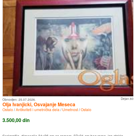
Dejan.60
Obnovljen:
25.07.2026.
Olja Ivanjicki, Osvajanje Meseca
Ostalo
/
Antikviteti i umetnička dela
/
Umetnost
/
Ostalo
3.500,00 din
Serigrafija, dimenzije 31x26 cm sa ramom, 27x21 cm bez rama, iza stakla.