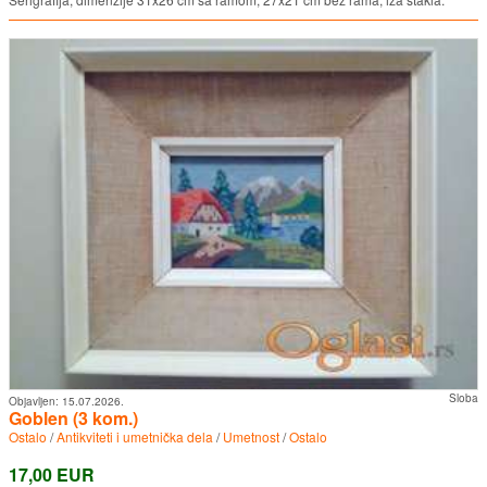
Sloba
Objavljen:
15.07.2026.
Goblen (3 kom.)
Ostalo
/
Antikviteti i umetnička dela
/
Umetnost
/
Ostalo
17,00 EUR