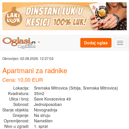
Dodaj oglas
Obnovljen:
02.08.2026. 12:37:03
Apartmani za radnike
Cena: 10,00 EUR
Lokacija:
Sremska Mitrovica (Srbija, Sremska Mitrovica)
Kvadratura:
35m2
Ulica i broj:
Save Kovacevica 49
Sobnost:
Jednoiposoban
Stanje objekta:
Novogradnja
Grejanje:
Na struju
Opremljenost:
Namešten
Nivo u zgradi:
1. sprat