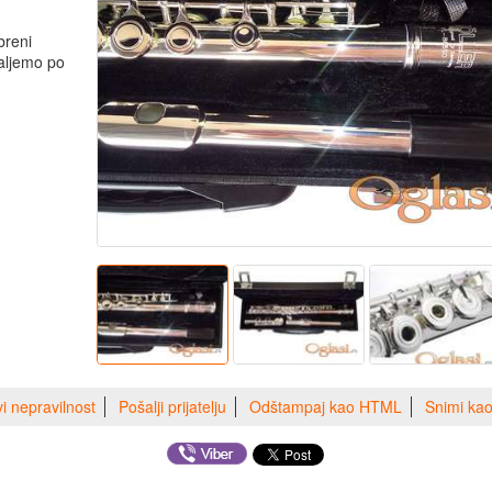
breni
aljemo po
vi nepravilnost
Pošalji prijatelju
Odštampaj kao HTML
Snimi ka