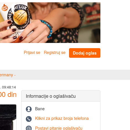
Prijavi se
Registruj se
Dodaj oglas
Germany -
. 09:48:14
00
din
Informacije o oglašivaču
Bane
Klikni za prikaz broja telefona
Postavi pitanje oglašivaču