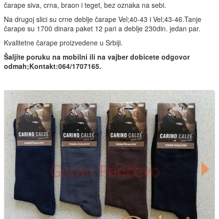
čarape siva, crna, braon i teget, bez oznaka na sebi.
Na drugoj slici su crne deblje čarape Vel;40-43 i Vel;43-46.Tanje
čarape su 1700 dinara paket 12 pari a deblje 230din. jedan par.
Kvalitetne čarape proizvedene u Srbiji.
Šaljite poruku na mobilni ili na vajber dobicete odgovor
odmah;Kontakt:064/1707165.