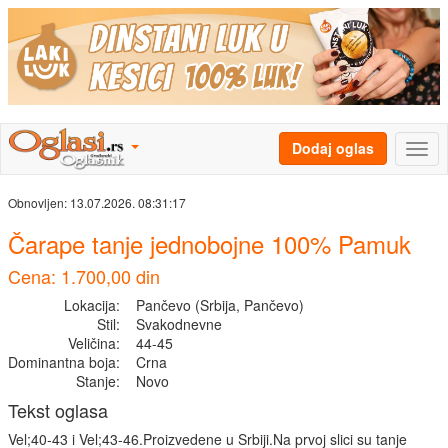
Dodaj oglas
Obnovljen:
13.07.2026. 08:31:17
Čarape tanje jednobojne 100% Pamuk
Cena: 1.700,00 din
Lokacija:
Pančevo (Srbija, Pančevo)
Stil:
Svakodnevne
Veličina:
44-45
Dominantna boja:
Crna
Stanje:
Novo
Tekst oglasa
Vel;40-43 i Vel;43-46.Proizvedene u Srbiji.Na prvoj slici su tanje