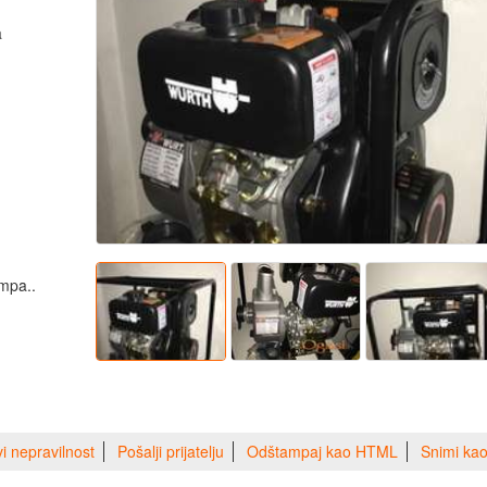
a
impa..
vi nepravilnost
Pošalji prijatelju
Odštampaj kao HTML
Snimi ka