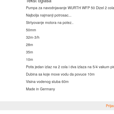
Tekst oglasa
Pumpa za navodnjavanje WURTH WFP 50 Dizel 2 col
Najbolja najmanji potrosac...
Strtyovanje motora na potez..
50mm
32m-3/h
28m
35m
10m
Potis jedan izlaz na 2 cola i dva izlaza na 5/4 vakum p
Dubina sa koje moxe vodu da povuce 10m
Visina vodenog stuba 60m
Made in Germany
Prija