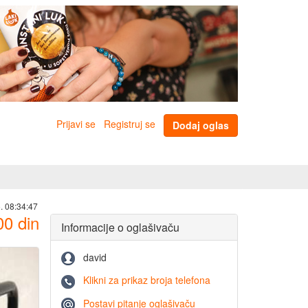
Prijavi se
Registruj se
Dodaj oglas
. 08:34:47
00
din
Informacije o oglašivaču
david
Klikni za prikaz broja telefona
Postavi pitanje oglašivaču