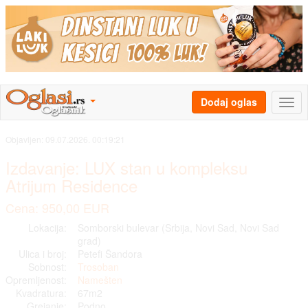
Dodaj oglas
Objavljen:
09.07.2026. 00:19:21
Izdavanje: LUX stan u kompleksu
Atrijum Residence
Cena: 950,00 EUR
Lokacija:
Somborski bulevar (Srbija, Novi Sad, Novi Sad
grad)
Ulica i broj:
Petefi Šandora
Sobnost:
Trosoban
Opremljenost:
Namešten
Kvadratura:
67m2
Grejanje:
Podno