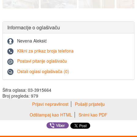
Informacije o oglašivaču
Nevena Aleksić
Klikni za prikaz broja telefona
Postavi pitanje oglašivaču
Ostali oglasi oglašivača (0)
Šifra oglasa: 03-3915664
Broj pregleda: 979
Prijavi nepravilnost
Pošalji prijatelju
Odštampaj kao HTML
Snimi kao PDF