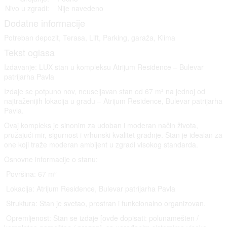
Nivo u zgradi:
Nije navedeno
Dodatne informacije
Potreban depozit, Terasa, Lift, Parking, garaža, Klima
Tekst oglasa
Izdavanje: LUX stan u kompleksu Atrijum Residence – Bulevar
patrijarha Pavla
Izdaje se potpuno nov, neuseljavan stan od 67 m² na jednoj od
najtraženijih lokacija u gradu – Atrijum Residence, Bulevar patrijarha
Pavla.
Ovaj kompleks je sinonim za udoban i moderan način života,
pružajući mir, sigurnost i vrhunski kvalitet gradnje. Stan je idealan za
one koji traže moderan ambijent u zgradi visokog standarda.
Osnovne informacije o stanu:
Površina: 67 m²
Lokacija: Atrijum Residence, Bulevar patrijarha Pavla
Struktura: Stan je svetao, prostran i funkcionalno organizovan.
Opremljenost: Stan se izdaje [ovde dopisati: polunamešten /