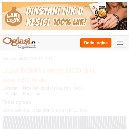
Dodaj oglas
Objavljen:
08.07.2026. 13:43:13
Joola BOMB extrem MCD drvo
Cena: 3.500,00 din
Lokacija:
Novi Sad grad (Srbija, Novi Sad)
Stanje:
Korišteno
Tekst oglasa
Dobro očuvano Joola BOMB extrem MCD drvo