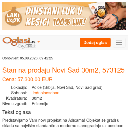
Dodaj oglas
Obnovljen:
05.08.2026. 09:42:25
Stan na prodaju Novi Sad 30m2, 573125
Cena: 57.300,00 EUR
Lokacija:
Adice (Srbija, Novi Sad, Novi Sad grad)
Sobnost:
Jednoiposoban
Kvadratura:
30m2
Nivo u zgradi:
Prizemlje
Tekst oglasa
Predstavljamo Vam novi projekat na Adicama! Objekat se gradi u
skladu sa najvišim standardima moderne stanogradnje uz poseban