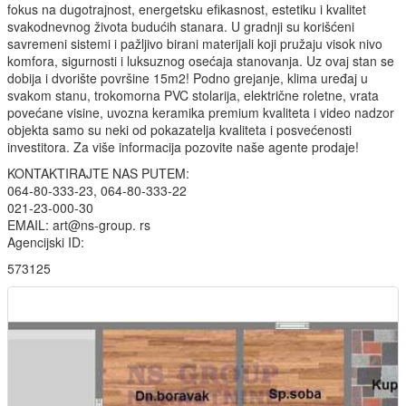
fokus na dugotrajnost, energetsku efikasnost, estetiku i kvalitet
svakodnevnog života budućih stanara. U gradnji su korišćeni
savremeni sistemi i pažljivo birani materijali koji pružaju visok nivo
komfora, sigurnosti i luksuznog osećaja stanovanja. Uz ovaj stan se
dobija i dvorište površine 15m2! Podno grejanje, klima uređaj u
svakom stanu, trokomorna PVC stolarija, električne roletne, vrata
povećane visine, uvozna keramika premium kvaliteta i video nadzor
objekta samo su neki od pokazatelja kvaliteta i posvećenosti
investitora. Za više informacija pozovite naše agente prodaje!
KONTAKTIRAJTE NAS PUTEM:
064-80-333-23, 064-80-333-22
021-23-000-30
EMAIL: art@ns-group. rs
Agencijski ID:
573125