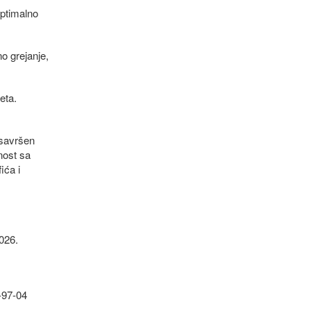
ptimalno
no grejanje,
eta.
 savršen
nost sa
ića i
026.
3-97-04