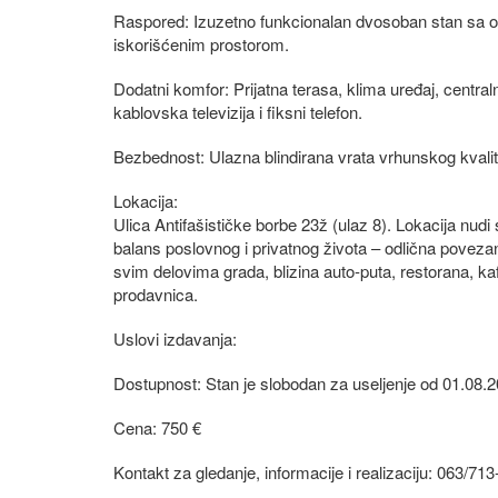
Raspored: Izuzetno funkcionalan dvosoban stan sa o
iskorišćenim prostorom.
Dodatni komfor: Prijatna terasa, klima uređaj, central
kablovska televizija i fiksni telefon.
Bezbednost: Ulazna blindirana vrata vrhunskog kvalit
Lokacija:
Ulica Antifašističke borbe 23ž (ulaz 8). Lokacija nudi
balans poslovnog i privatnog života – odlična poveza
svim delovima grada, blizina auto-puta, restorana, kaf
prodavnica.
Uslovi izdavanja:
Dostupnost: Stan je slobodan za useljenje od 01.08.2
Cena: 750 €
Kontakt za gledanje, informacije i realizaciju: 063/71