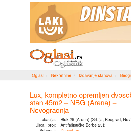
Oglasi
Nekretnine
Izdavanje stanova
Beog
Lux, kompletno opremljen dvoso
stan 45m2 – NBG (Arena) –
Novogradnja
Lokacija:
Blok 25 (Arena) (Srbija, Beograd, Nov
Ulica i broj:
Antifašističke Borbe 23ž
Sobnost:
Dvosoban