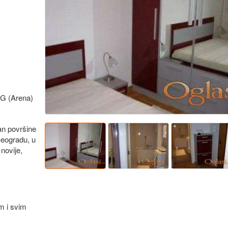
BG (Arena)
an površine
Beogradu, u
novije,
m i svim