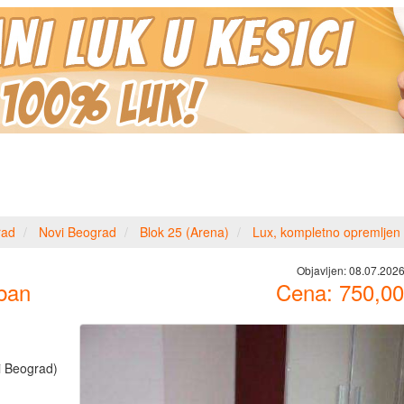
rad
Novi Beograd
Blok 25 (Arena)
Lux, kompletno opremljen
Objavljen:
08.07.2026
ban
Cena:
750,00
i Beograd)