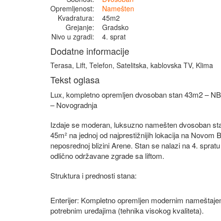
Opremljenost:
Namešten
Kvadratura:
45m2
Grejanje:
Gradsko
Nivo u zgradi:
4. sprat
Dodatne informacije
Terasa, Lift, Telefon, Satelitska, kablovska TV, Klima
Tekst oglasa
Lux, kompletno opremljen dvosoban stan 43m2 – N
– Novogradnja
Izdaje se moderan, luksuzno namešten dvosoban st
45m² na jednoj od najprestižnijih lokacija na Novom 
neposrednoj blizini Arene. Stan se nalazi na 4. spratu 
odlično održavane zgrade sa liftom.
Struktura i prednosti stana:
Enterijer: Kompletno opremljen modernim nameštaje
potrebnim uređajima (tehnika visokog kvaliteta).