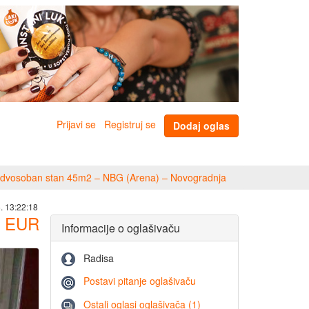
Prijavi se
Registruj se
Dodaj oglas
 dvosoban stan 45m2 – NBG (Arena) – Novogradnja
. 13:22:18
EUR
Informacije o oglašivaču
Radisa
Postavi pitanje oglašivaču
Ostali oglasi oglašivača (1)