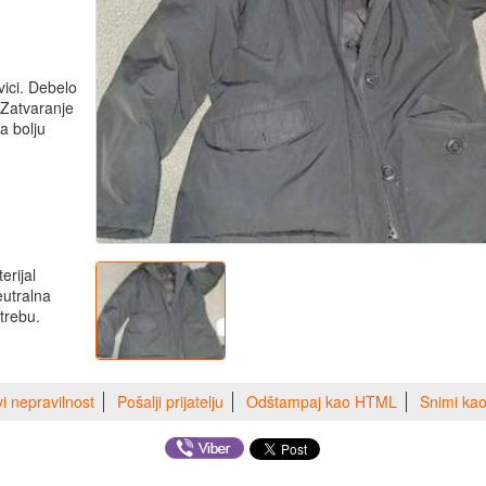
vici. Debelo
 Zatvaranje
a bolju
erijal
eutralna
trebu.
vi nepravilnost
Pošalji prijatelju
Odštampaj kao HTML
Snimi ka