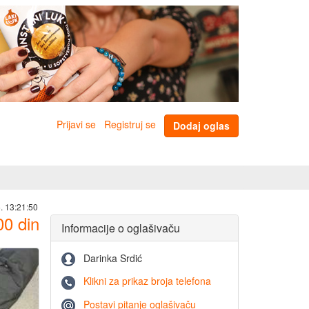
Prijavi se
Registruj se
Dodaj oglas
. 13:21:50
00
din
Informacije o oglašivaču
Darinka Srdić
Klikni za prikaz broja telefona
Postavi pitanje oglašivaču