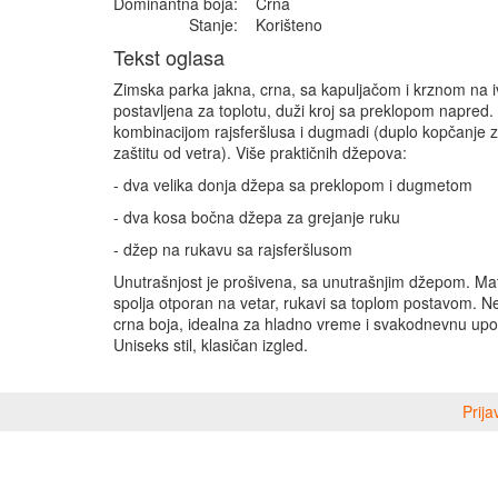
Dominantna boja:
Crna
Stanje:
Korišteno
Tekst oglasa
Zimska parka jakna, crna, sa kapuljačom i krznom na i
postavljena za toplotu, duži kroj sa preklopom napred.
kombinacijom rajsferšlusa i dugmadi (duplo kopčanje z
zaštitu od vetra). Više praktičnih džepova:
- dva velika donja džepa sa preklopom i dugmetom
- dva kosa bočna džepa za grejanje ruku
- džep na rukavu sa rajsferšlusom
Unutrašnjost je prošivena, sa unutrašnjim džepom. Mat
spolja otporan na vetar, rukavi sa toplom postavom. N
crna boja, idealna za hladno vreme i svakodnevnu upo
Uniseks stil, klasičan izgled.
Prija