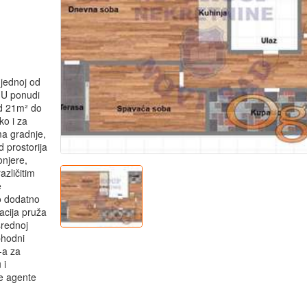
 jednoj od
 U ponudi
od 21m² do
ko i za
ma gradnje,
d prostorija
onjere,
azličitim
e
o dodatno
acija pruža
srednoj
ophodni
-a za
 i
se agente