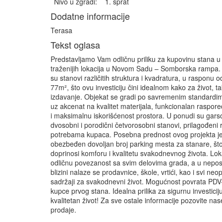
Nivo u zgradi:
1. sprat
Dodatne informacije
Terasa
Tekst oglasa
Predstavljamo Vam odličnu priliku za kupovinu stana u
traženijih lokacija u Novom Sadu – Somborska rampa.
su stanovi različitih struktura i kvadratura, u rasponu 
77m², što ovu investiciju čini idealnom kako za život, ta
izdavanje. Objekat se gradi po savremenim standardi
uz akcenat na kvalitet materijala, funkcionalan raspore
i maksimalnu iskorišćenost prostora. U ponudi su gars
dvosobni i porodični četvorosobni stanovi, prilagođeni r
potrebama kupaca. Posebna prednost ovog projekta j
obezbeđen dovoljan broj parking mesta za stanare, št
doprinosi komforu i kvalitetu svakodnevnog života. Lok
odličnu povezanost sa svim delovima grada, a u nepo
blizini nalaze se prodavnice, škole, vrtići, kao i svi ne
sadržaji za svakodnevni život. Mogućnost povrata PDV
kupce prvog stana. Idealna prilika za sigurnu investiciju
kvalitetan život! Za sve ostale informacije pozovite na
prodaje.