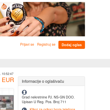
Prijavi se
Registruj se
Dodaj oglas
. 10:52:47
EUR
Informacije o oglašivaču
Grad nekretnine PJ. NS-GN DOO.
Upisan U Reg. Pos. Broj 711
Klikni za prikaz broja telefona