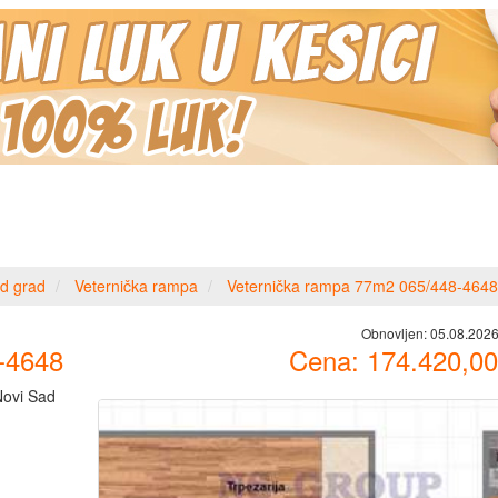
d grad
Veternička rampa
Veternička rampa 77m2 065/448-4648
Obnovljen:
05.08.2026
-4648
Cena:
174.420,00
Novi Sad