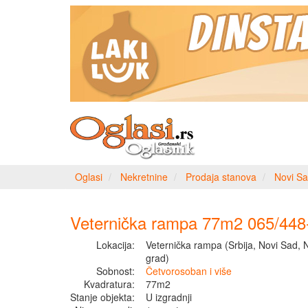
Oglasi
Nekretnine
Prodaja stanova
Novi Sa
Veternička rampa 77m2 065/448
Lokacija:
Veternička rampa (Srbija, Novi Sad, 
grad)
Sobnost:
Četvorosoban i više
Kvadratura:
77m2
Stanje objekta:
U izgradnji