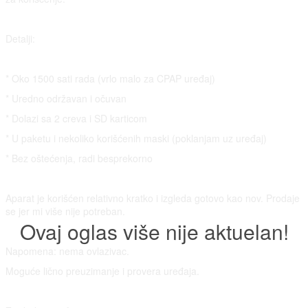
Detalji:
* Oko 1500 sati rada (vrlo malo za CPAP uređaj)
* Uredno održavan i očuvan
* Dolazi sa 2 creva i SD karticom
* U paketu i nekoliko korišćenih maski (poklanjam uz uređaj)
* Bez oštećenja, radi besprekorno
Aparat je korišćen relativno kratko i izgleda gotovo kao nov. Prodaje
se jer mi više nije potreban.
Ovaj oglas više nije aktuelan!
Napomena: nema ovlazivac.
Moguće lično preuzimanje i provera uređaja.