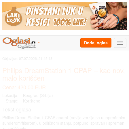
Dodaj oglas
Objavljen:
07.07.2026. 21:45:48
Philips DreamStation 1 CPAP – kao nov,
malo korišćen
Cena: 420,00 EUR
Lokacija:
Beograd (Srbija)
Stanje:
Korišteno
Tekst oglasa
Philips DreamStation 1 CPAP aparat (novija verzija sa unapređenim
sunđerom/filterom), u odličnom stanju, potpuno ispravan i spreman
za korišćenje.