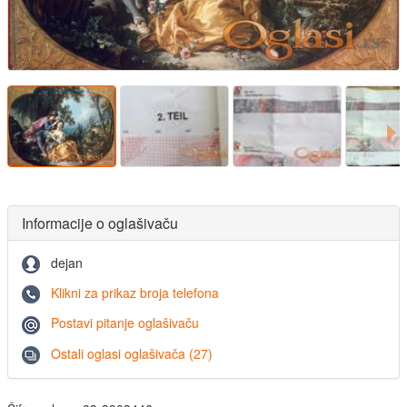
Informacije o oglašivaču
dejan
Klikni za prikaz broja telefona
Postavi pitanje oglašivaču
Ostali oglasi oglašivača (27)