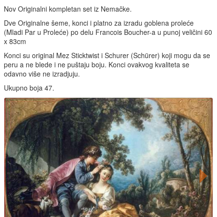
Nov Originalni kompletan set iz Nemačke.
Dve Originalne šeme, konci i platno za izradu goblena proleće
(Mladi Par u Proleće) po delu Francois Boucher-a u punoj veličini 60
x 83cm
Konci su original Mez Sticktwist i Schurer (Schürer) koji mogu da se
peru a ne blede i ne puštaju boju. Konci ovakvog kvaliteta se
odavno više ne izradjuju.
Ukupno boja 47.