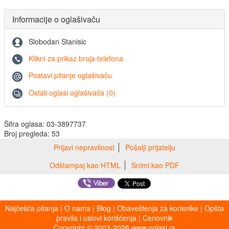
Informacije o oglašivaču
Slobodan Stanisic
Klikni za prikaz broja telefona
Postavi pitanje oglašivaču
Ostali oglasi oglašivača (0)
Šifra oglasa: 03-3897737
Broj pregleda: 53
Prijavi nepravilnost
Pošalji prijatelju
Odštampaj kao HTML
Snimi kao PDF
Najčešća pitanja
|
O nama
|
Blog
|
Obaveštenja za korisnike
|
Opšta
pravila i uslovi korišćenja
|
Cenovnik
Copyright © 2003-2026 www.oglasi.rs