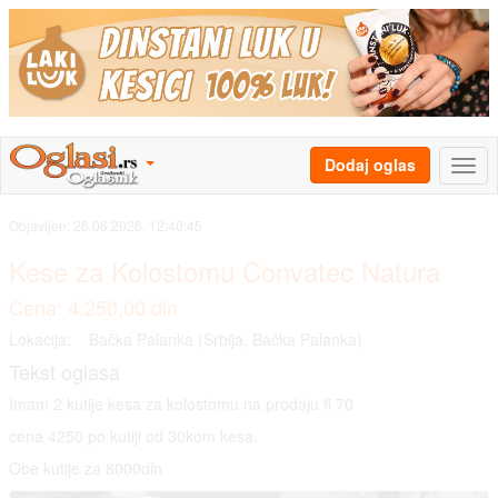
Dodaj oglas
Objavljen:
26.06.2026. 12:40:45
Kese za Kolostomu Convatec Natura
Cena: 4.250,00 din
Lokacija:
Bačka Palanka (Srbija, Bačka Palanka)
Tekst oglasa
Imam 2 kutije kesa za kolostomu na prodaju fi 70
cena 4250 po kutiji od 30kom kesa.
Obe kutije za 8000din