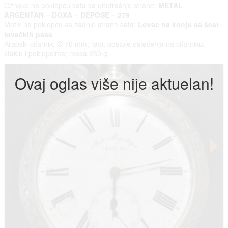
Oznake na poklopcu sata sa unutrašnje strane:
METAL
ARGENTAN − DOXA − DEPOSE − 279
Motiv na poklopcu sa zadnje strane sata:
Lovac na konju sa šest
lovačkih pasa
Arapski cifarnik; Ø 70 mm; radi; postoje oštećenja na cifarniku,
staklu i poklopcima; masa 230 g.
Ovaj oglas više nije aktuelan!