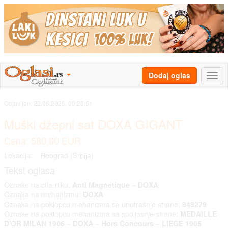
Dodaj oglas
Objavljen:
22.06.2026. 00:26:51
Muški džepni sat DOXA GIGANT
Cena: 580,00 EUR
Lokacija:
Beograd (Srbija)
Tekst oglasa
Oznake na cifarniku:
Anti Magnétique − DOXA
Oznaka na mehanizmu:
DOXA
Oznaka na poklopcu mehanizma sa unutrašnje strane:
848279
Oznake na poklopcu mehanizma sa spoljašnje strane:
MEDAILLE
D'OR MILAN 1906 − DOXA − Hors Concours − LIEGE 1905