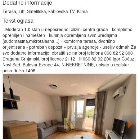
Dodatne informacije
Terasa, Lift, Satelitska, kablovska TV, Klima
Tekst oglasa
- Moderan 1.0 stan u neposrednoj blizini centra grada - kompletno
opremljen i namešten - kuhinja opremljena svim uređajima
(sudomasina,mikrotalasna...) - komforna terasa, dvorišno
orijentisana - potreban depozit + prvizija agencije - useljiv odmah Za
sve dodatne informacije, obratiti se na broj telefona 066 82 92 600
Dragana Crnjanski, broj licence 2112 , ili 066 82 92 200 Igor Ćućuz ,
Novi Sad, Bulevar Evrope 44, N-NEKRETNINE, upisan u registar
posrednika 1405