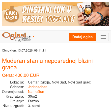
Dodaj oglas
Obnovljen:
13.07.2026. 09:11:11
Moderan stan u neposrednoj blizini
grada
Cena: 400,00 EUR
Lokacija:
Centar (Srbija, Novi Sad, Novi Sad grad)
Sobnost:
Jednosoban
Opremljenost:
Namešten
Kvadratura:
30m2
Grejanje:
Etažno
Nivo u zgradi:
3. sprat