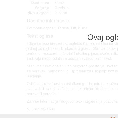
Kvadratura:
50m2
Grejanje:
Gradsko
Nivo u zgradi:
2. sprat
Dodatne informacije
Potreban depozit, Terasa, Lift, Klima
Ovaj ogl
Tekst oglasa
zdaje se lepo uređen i kompletno namešten stan na Gr
jednoj od najtraženijih lokacija u gradu. Stan se nalazi
parka, u neposrednoj blizini Futoške pijace, škole, vrtić
sadržaja neophodnih za udoban svakodnevni život.
Stan ima funkcionalan i lep raspored prostorija, svetao j
za boravak. Namešten je i spreman za useljenje bez d
ulaganja.
Odlična povezanost sa ostatkom grada, mirno okruženje
svih važnih sadržaja čine ovu nekretninu idealnom za 
parove ili porodicu.
Za više informacija i dogovor oko razgledanja pozovite
📞 064/192-1590