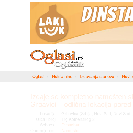
Oglasi
Nekretnine
Izdavanje stanova
Novi 
Izdaje se kompletno namešten s
Grbavici – odlična lokacija pored
Lokacija:
Grbavica (Srbija, Novi Sad, Novi Sad 
Ulica i broj:
Trg Komenskog 2
Sobnost:
Dvosoban
Opremljenost:
Namešten