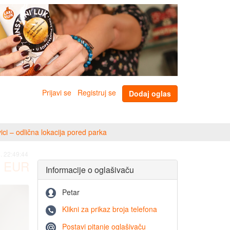
Prijavi se
Registruj se
Dodaj oglas
i – odlična lokacija pored parka
. 22:49:44
EUR
Informacije o oglašivaču
Petar
Klikni za prikaz broja telefona
Postavi pitanje oglašivaču