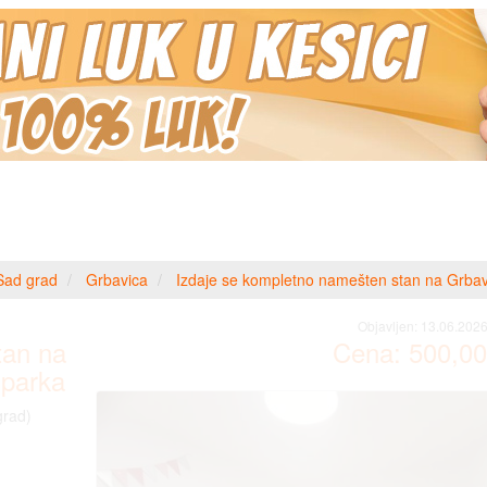
Sad grad
Grbavica
Izdaje se kompletno namešten stan na Grbavic
Objavljen:
13.06.2026
tan na
Cena:
500,00
 parka
grad)