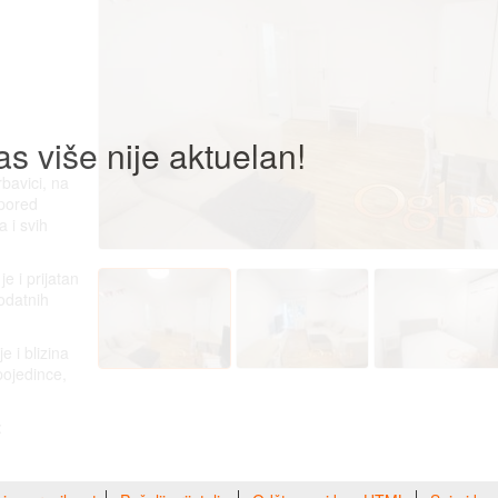
as više nije aktuelan!
bavici, na
 pored
a i svih
e i prijatan
odatnih
 i blizina
pojedince,
: