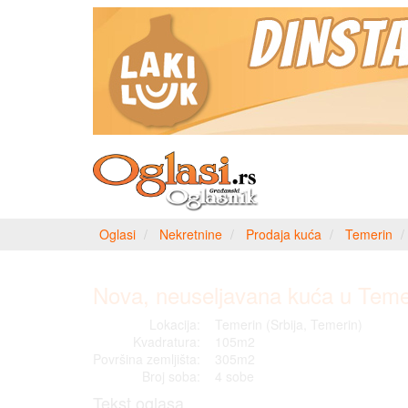
Oglasi
Nekretnine
Prodaja kuća
Temerin
Nova, neuseljavana kuća u Teme
Lokacija:
Temerin (Srbija, Temerin)
Kvadratura:
105m2
Površina zemljišta:
305m2
Broj soba:
4 sobe
Tekst oglasa