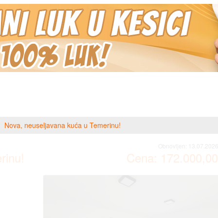
Nova, neuseljavana kuća u Temerinu!
Obnovljen:
13.07.2026
rinu!
Cena:
172.000,00