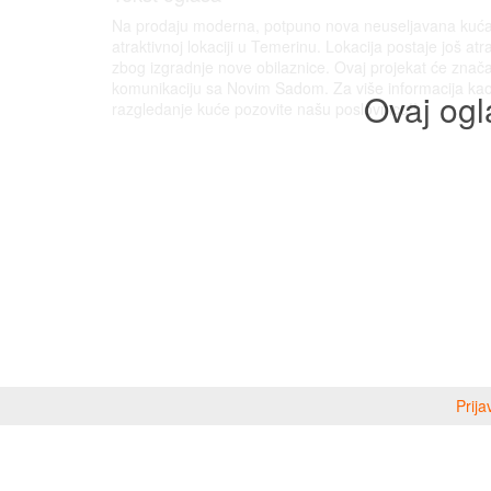
Na prodaju moderna, potpuno nova neuseljavana kuć
atraktivnoj lokaciji u Temerinu. Lokacija postaje još atra
zbog izgradnje nove obilaznice. Ovaj projekat će znača
komunikaciju sa Novim Sadom. Za više informacija kao
Ovaj ogl
razgledanje kuće pozovite našu poslovnicu!!
Prija