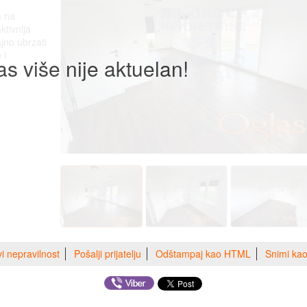
a na
ktivnija
jno ubrzati
 i
as više nije aktuelan!
vi nepravilnost
Pošalji prijatelju
Odštampaj kao HTML
Snimi ka