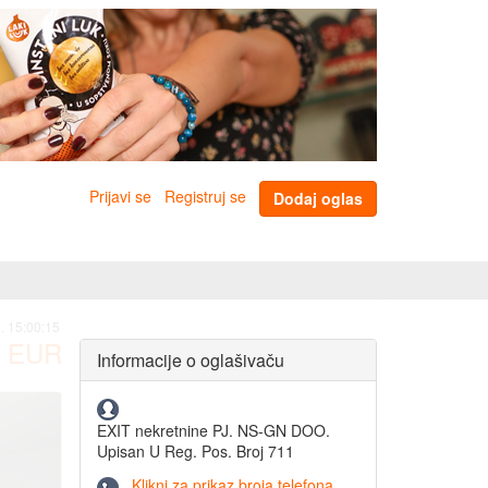
Prijavi se
Registruj se
Dodaj oglas
. 15:00:15
EUR
Informacije o oglašivaču
EXIT nekretnine PJ. NS-GN DOO.
Upisan U Reg. Pos. Broj 711
Klikni za prikaz broja telefona