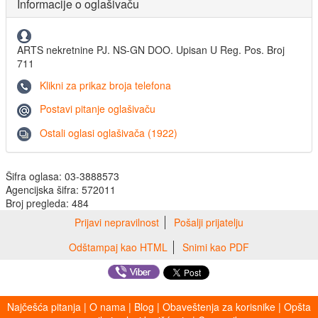
Informacije o oglašivaču
ARTS nekretnine PJ. NS-GN DOO. Upisan U Reg. Pos. Broj
711
Klikni za prikaz broja telefona
Postavi pitanje oglašivaču
Ostali oglasi oglašivača (1922)
Šifra oglasa: 03-3888573
Agencijska šifra: 572011
Broj pregleda: 484
Prijavi nepravilnost
Pošalji prijatelju
Odštampaj kao HTML
Snimi kao PDF
Najčešća pitanja
|
O nama
|
Blog
|
Obaveštenja za korisnike
|
Opšta