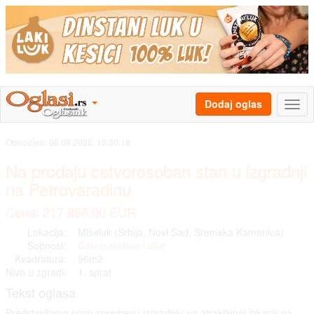
Dodaj oglas
Obnovljen:
08.08.2026. 10:30:18
Na prodaju cetvorosoban stan u izgradnji
na Petrovaradinu
Cena: 217.898,00 EUR
Lokacija:
Mišeluk (Srbija, Novi Sad, Sremska Kamenica)
Sobnost:
Četvorosoban i više
Kvadratura:
96m2
Nivo u zgradi:
1. sprat
Tekst oglasa
Predstavljamo novu stambenu izgradnju na atraktivnoj lokaciji na