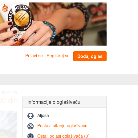
Prijavi se
Registruj se
Dodaj oglas
. 00:06:15
00
din
Informacije o oglašivaču
Aljosa
Postavi pitanje oglašivaču
Ostali oglasi oglašivača (0)