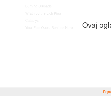
Burning Crusade
Wrath od the Lich King
Cataclysm
Ovaj ogl
Your Epic Quest Behinds Here
Prija