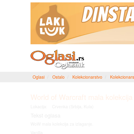
Oglasi
Ostalo
Kolekcionarstvo
Kolekcionars
World of Warcraft mala kolekcija
Lokacija:
Crvenka (Srbija, Kula)
Tekst oglasa
WoW mala kolekcija za izlaganje.
Vanilla