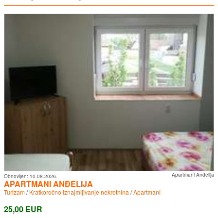
Apartmani Anđelija
Obnovljen:
10.08.2026.
APARTMANI ANĐELIJA
Turizam
/
Kratkoročno iznajmljivanje nekretnina
/
Apartmani
25,00 EUR