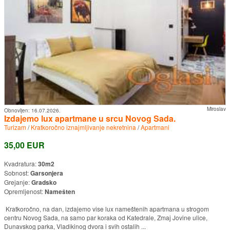
Miroslav
Obnovljen:
16.07.2026.
Izdajemo lux apartmane u srcu Novog Sada.
Turizam
/
Kratkoročno iznajmljivanje nekretnina
/
Apartmani
35,00 EUR
Kvadratura:
30m2
Sobnost:
Garsonjera
Grejanje:
Gradsko
Opremljenost:
Namešten
Kratkoročno, na dan, izdajemo vise lux nameštenih apartmana u strogom
centru Novog Sada, na samo par koraka od Katedrale, Zmaj Jovine ulice,
Dunavskog parka, Vladikinog dvora i svih ostalih ...