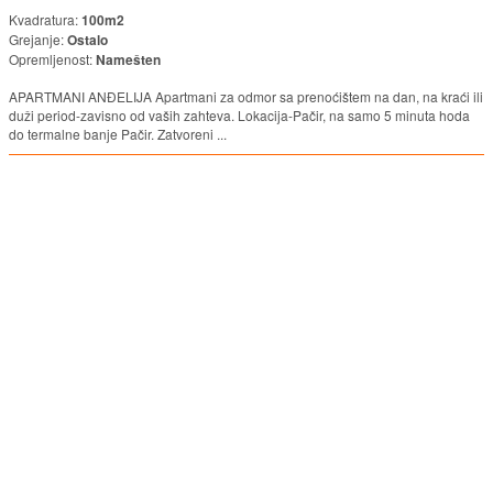
Kvadratura:
100m2
Grejanje:
Ostalo
Opremljenost:
Namešten
APARTMANI ANĐELIJA Apartmani za odmor sa prenoćištem na dan, na kraći ili
duži period-zavisno od vaših zahteva. Lokacija-Pačir, na samo 5 minuta hoda
do termalne banje Pačir. Zatvoreni ...