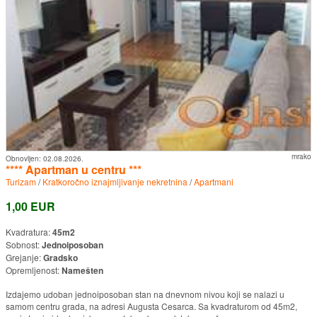
mrako
Obnovljen:
02.08.2026.
**** Apartman u centru ***
Turizam
/
Kratkoročno iznajmljivanje nekretnina
/
Apartmani
1,00 EUR
Kvadratura:
45m2
Sobnost:
Jednoiposoban
Grejanje:
Gradsko
Opremljenost:
Namešten
Izdajemo udoban jednoiposoban stan na dnevnom nivou koji se nalazi u
samom centru grada, na adresi Augusta Cesarca. Sa kvadraturom od 45m2,