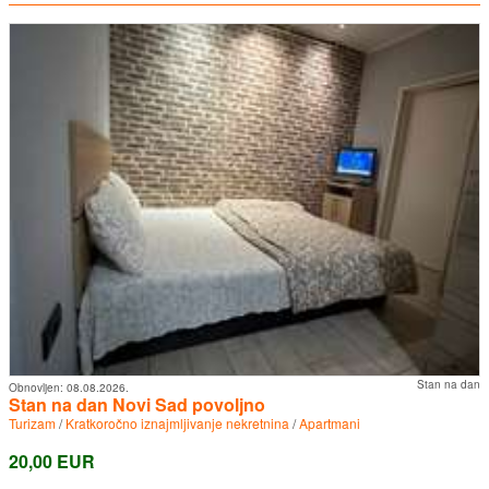
Stan na dan
Obnovljen:
08.08.2026.
Stan na dan Novi Sad povoljno
Turizam
/
Kratkoročno iznajmljivanje nekretnina
/
Apartmani
20,00 EUR