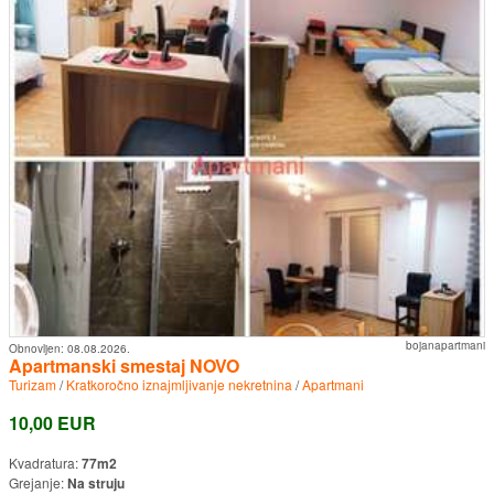
bojanapartmani
Obnovljen:
08.08.2026.
Apartmanski smestaj NOVO
Turizam
/
Kratkoročno iznajmljivanje nekretnina
/
Apartmani
10,00 EUR
Kvadratura:
77m2
Grejanje:
Na struju