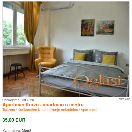
Miroslav
Obnovljen:
10.08.2026.
Apartman Korzo - apartman u centru
Turizam
/
Kratkoročno iznajmljivanje nekretnina
/
Apartmani
35,00 EUR
Kvadratura:
38m2