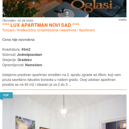
mrako
Obnovljen:
02.08.2026.
**** LUX APARTMAN NOVI SAD ****
Turizam
/
Kratkoročno iznajmljivanje nekretnina
/
Apartmani
Cena nije navedena
Kvadratura:
45m2
Sobnost:
Jednoiposoban
Grejanje:
Gradsko
Opremljenost:
Namešten
Izdajemo predivan apartman smešten na 2. spratu zgrade sa liftom, koji vam
pruža savršeno iskustvo boravka u našem gradu. Ovaj udoban apartman
prostire se na 45 m2 i idealan je za 2 do 3 ...