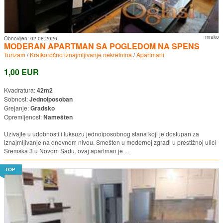
mrako
Obnovljen:
02.08.2026.
MODERAN APARTMAN SA POGLEDOM NA SPENS
Turizam
/
Kratkoročno iznajmljivanje nekretnina
/
Apartmani
1,00 EUR
Kvadratura:
42m2
Sobnost:
Jednoiposoban
Grejanje:
Gradsko
Opremljenost:
Namešten
Uživajte u udobnosti i luksuzu jednoiposobnog stana koji je dostupan za
iznajmljivanje na dnevnom nivou. Smešten u modernoj zgradi u prestižnoj ulici
Sremska 3 u Novom Sadu, ovaj apartman je ...