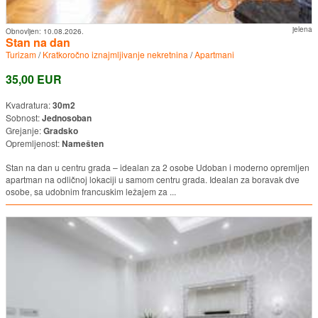
jelena
Obnovljen:
10.08.2026.
Stan na dan
Turizam
/
Kratkoročno iznajmljivanje nekretnina
/
Apartmani
35,00 EUR
Kvadratura:
30m2
Sobnost:
Jednosoban
Grejanje:
Gradsko
Opremljenost:
Namešten
Stan na dan u centru grada – idealan za 2 osobe Udoban i moderno opremljen
apartman na odličnoj lokaciji u samom centru grada. Idealan za boravak dve
osobe, sa udobnim francuskim ležajem za ...