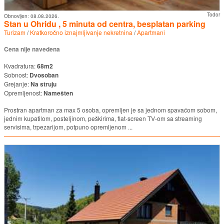
Todor
Obnovljen:
08.08.2026.
Stan u Ohridu , 5 minuta od centra, besplatan parking
Turizam
/
Kratkoročno iznajmljivanje nekretnina
/
Apartmani
Cena nije navedena
Kvadratura:
68m2
Sobnost:
Dvosoban
Grejanje:
Na struju
Opremljenost:
Namešten
Prostran apartman za max 5 osoba, opremljen je sa jednom spavaćom sobom,
jednim kupatilom, posteljinom, peškirima, flat-screen TV-om sa streaming
servisima, trpezarijom, potpuno opremljenom ...