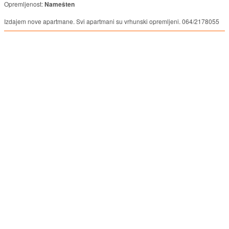
Opremljenost:
Namešten
Izdajem nove apartmane. Svi apartmani su vrhunski opremljeni. 064/2178055