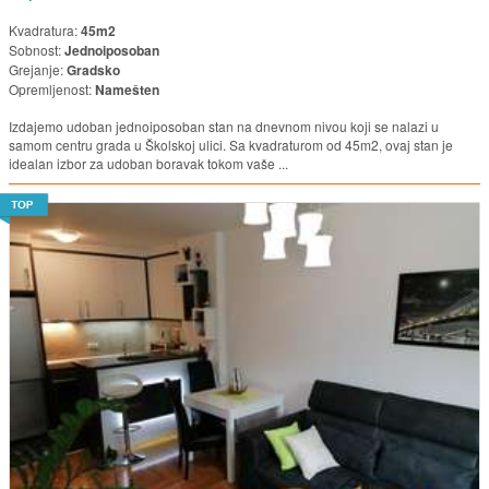
Kvadratura:
45m2
Sobnost:
Jednoiposoban
Grejanje:
Gradsko
Opremljenost:
Namešten
Izdajemo udoban jednoiposoban stan na dnevnom nivou koji se nalazi u
samom centru grada u Školskoj ulici. Sa kvadraturom od 45m2, ovaj stan je
idealan izbor za udoban boravak tokom vaše ...