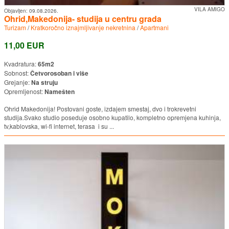
VILA AMIGO
Objavljen:
09.08.2026.
Ohrid,Makedonija- studija u centru grada
Turizam
/
Kratkoročno iznajmljivanje nekretnina
/
Apartmani
11,00 EUR
Kvadratura:
65m2
Sobnost:
Četvorosoban i više
Grejanje:
Na struju
Opremljenost:
Namešten
Ohrid Makedonija! Postovani goste, izdajem smestaj, dvo i trokrevetni
studija.Svako studio poseduje osobno kupatilo, kompletno opremjena kuhinja,
tv,kablovska, wi-fi internet, terasa i su ...