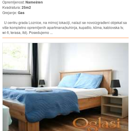
Opremljenost:
Namešten
Kvadratura:
25m2
Grejanje:
Gas
U centru grada Loznice, na mirnoj lokaciji, nalazi se novoizgrađeni objekat sa
više kompletno opremljenih apartmana(kuhinja, kupatilo, klima, kablovska tv,
wi-fi, terasa, itd). Posedujemo ...