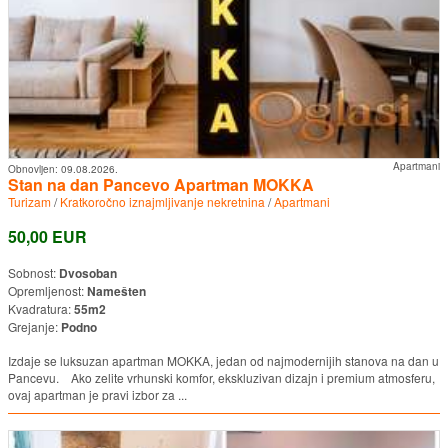
Apartmani
Obnovljen:
09.08.2026.
Stan na dan Pancevo Apartman MOKKA
Turizam
/
Kratkoročno iznajmljivanje nekretnina
/
Apartmani
50,00 EUR
Sobnost:
Dvosoban
Opremljenost:
Namešten
Kvadratura:
55m2
Grejanje:
Podno
Izdaje se luksuzan apartman MOKKA, jedan od najmodernijih stanova na dan u
Pancevu. Ako zelite vrhunski komfor, ekskluzivan dizajn i premium atmosferu,
ovaj apartman je pravi izbor za ...