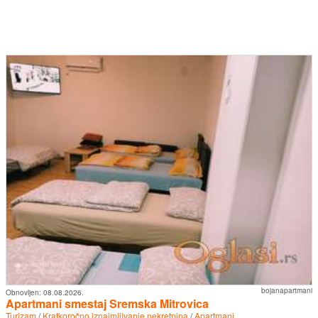
bojanapartmani
Obnovljen:
08.08.2026.
Apartmani smestaj Sremska Mitrovica
Turizam
/
Kratkoročno iznajmljivanje nekretnina
/
Apartmani