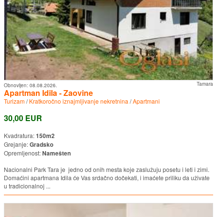
Tamara
Obnovljen:
08.08.2026.
Apartman Idila - Zaovine
Turizam
/
Kratkoročno iznajmljivanje nekretnina
/
Apartmani
30,00 EUR
Kvadratura:
150m2
Grejanje:
Gradsko
Opremljenost:
Namešten
Nacionalni Park Tara je jedno od onih mesta koje zaslužuju posetu i leti i zimi.
Domaćini apartmana Idila će Vas srdačno dočekati, i imaćete priliku da uživate
u tradicionalnoj ...