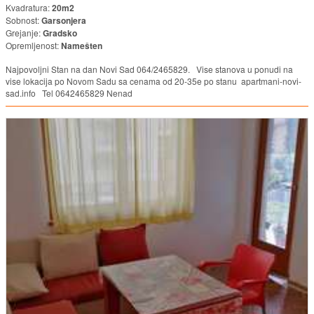
Kvadratura:
20m2
Sobnost:
Garsonjera
Grejanje:
Gradsko
Opremljenost:
Namešten
Najpovoljni Stan na dan Novi Sad 064/2465829. Vise stanova u ponudi na
vise lokacija po Novom Sadu sa cenama od 20-35e po stanu apartmani-novi-
sad.info Tel 0642465829 Nenad