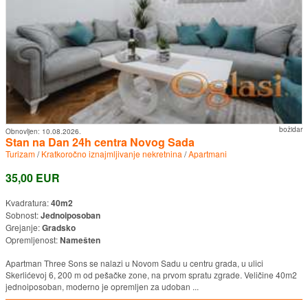
božidar
Obnovljen:
10.08.2026.
Stan na Dan 24h centra Novog Sada
Turizam
/
Kratkoročno iznajmljivanje nekretnina
/
Apartmani
35,00 EUR
Kvadratura:
40m2
Sobnost:
Jednoiposoban
Grejanje:
Gradsko
Opremljenost:
Namešten
Apartman Three Sons se nalazi u Novom Sadu u centru grada, u ulici
Skerlićevoj 6, 200 m od pešačke zone, na prvom spratu zgrade. Veličine 40m2
jednoiposoban, moderno je opremljen za udoban ...