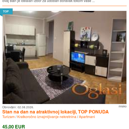
ovaj stan je idealan izbor za udoban boravak tokom vaše ...
mrako
Obnovljen:
02.08.2026.
Stan na dan na atraktivnoj lokaciji, TOP PONUDA
Turizam
/
Kratkoročno iznajmljivanje nekretnina
/
Apartmani
45,00 EUR