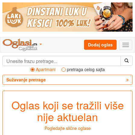
Dodaj oglas
Apartmani
pretraga celog sajta
Sužavanje pretrage
Oglas koji se tražili više
nije aktuelan
Pogledajte slične oglase