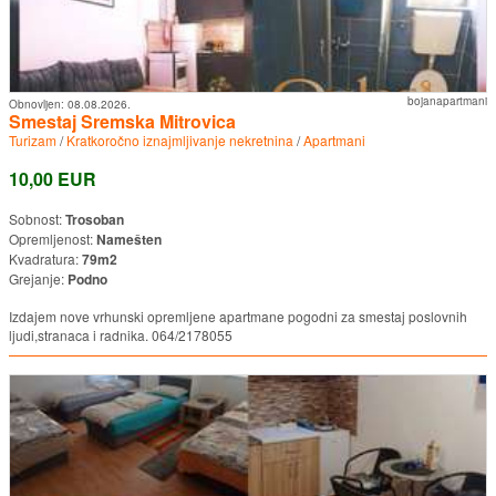
bojanapartmani
Obnovljen:
08.08.2026.
Smestaj Sremska Mitrovica
Turizam
/
Kratkoročno iznajmljivanje nekretnina
/
Apartmani
10,00 EUR
Sobnost:
Trosoban
Opremljenost:
Namešten
Kvadratura:
79m2
Grejanje:
Podno
Izdajem nove vrhunski opremljene apartmane pogodni za smestaj poslovnih
ljudi,stranaca i radnika. 064/2178055