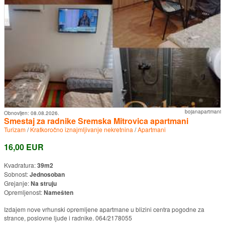
bojanapartmani
Obnovljen:
08.08.2026.
Smestaj za radnike Sremska Mitrovica apartmani
Turizam
/
Kratkoročno iznajmljivanje nekretnina
/
Apartmani
16,00 EUR
Kvadratura:
39m2
Sobnost:
Jednosoban
Grejanje:
Na struju
Opremljenost:
Namešten
Izdajem nove vrhunski opremljene apartmane u blizini centra pogodne za
strance, poslovne ljude i radnike. 064/2178055