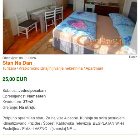
Darko
Obnovljen:
08.08.2026.
Stan Na Dan
Turizam
/
Kratkoročno iznajmljivanje nekretnina
/
Apartmani
25,00 EUR
Sobnost:
Jednoiposoban
Opremljenost:
Namešten
Kvadratura:
37m2
Grejanje:
Na struju
Potpuno opremljen stan. Za najvise 4 osobe. Kuhinja sa svim posudjem.
Klimatizovano Frižider / Šporet Kablovska Televizija BESPLATAN Wi-Fi
Posteljina / Peškiri VAZNO - ((smestaj NE ...