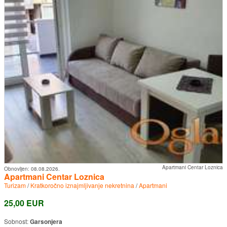
Apartmani Centar Loznica
Obnovljen:
08.08.2026.
Apartmani Centar Loznica
Turizam
/
Kratkoročno iznajmljivanje nekretnina
/
Apartmani
25,00 EUR
Sobnost:
Garsonjera