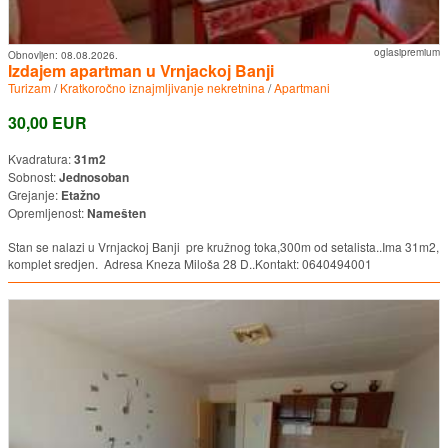
oglasipremium
Obnovljen:
08.08.2026.
Izdajem apartman u Vrnjackoj Banji
Turizam
/
Kratkoročno iznajmljivanje nekretnina
/
Apartmani
30,00 EUR
Kvadratura:
31m2
Sobnost:
Jednosoban
Grejanje:
Etažno
Opremljenost:
Namešten
Stan se nalazi u Vrnjackoj Banji pre kružnog toka,300m od setalista..Ima 31m2,
komplet sredjen. Adresa Kneza Miloša 28 D..Kontakt: 0640494001