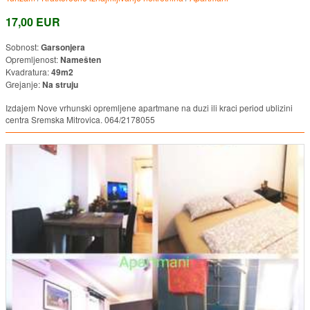
17,00 EUR
Sobnost:
Garsonjera
Opremljenost:
Namešten
Kvadratura:
49m2
Grejanje:
Na struju
Izdajem Nove vrhunski opremljene apartmane na duzi ili kraci period ublizini
centra Sremska Mitrovica. 064/2178055