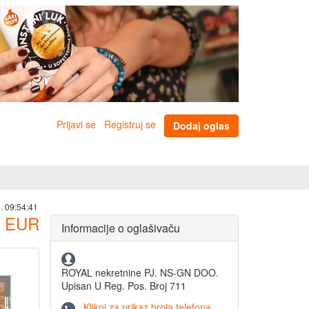
Prijavi se
Registruj se
Dodaj oglas
. 09:54:41
EUR
Informacije o oglašivaču
ROYAL nekretnine PJ. NS-GN DOO.
Upisan U Reg. Pos. Broj 711
Klikni za prikaz broja telefona