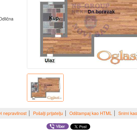
Odlična
vi nepravilnost
Pošalji prijatelju
Odštampaj kao HTML
Snimi ka