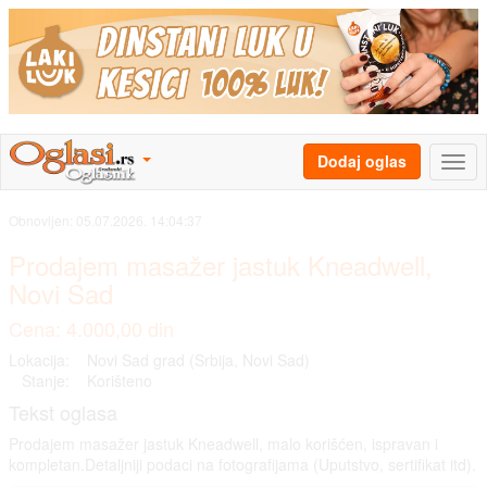
Dodaj oglas
Obnovljen:
05.07.2026. 14:04:37
Prodajem masažer jastuk Kneadwell,
Novi Sad
Cena: 4.000,00 din
Lokacija:
Novi Sad grad (Srbija, Novi Sad)
Stanje:
Korišteno
Tekst oglasa
Prodajem masažer jastuk Kneadwell, malo korišćen, ispravan i
kompletan.Detaljniji podaci na fotografijama (Uputstvo, sertifikat itd).