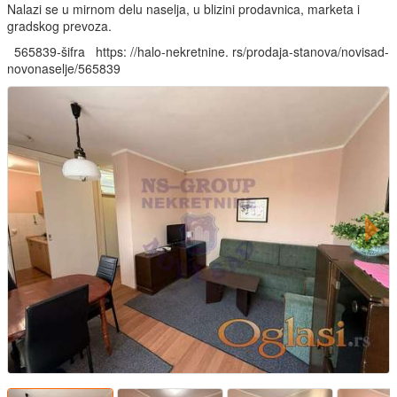
Nalazi se u mirnom delu naselja, u blizini prodavnica, marketa i
gradskog prevoza.
565839-šifra https: //halo-nekretnine. rs/prodaja-stanova/novisad-
novonaselje/565839