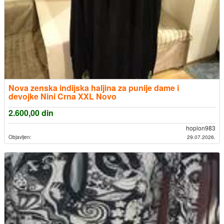
Nova zenska indijska haljina za punije dame i
devojke Nini Crna XXL Novo
2.600,00
din
hoplon983
Objavljen:
29.07.2026.