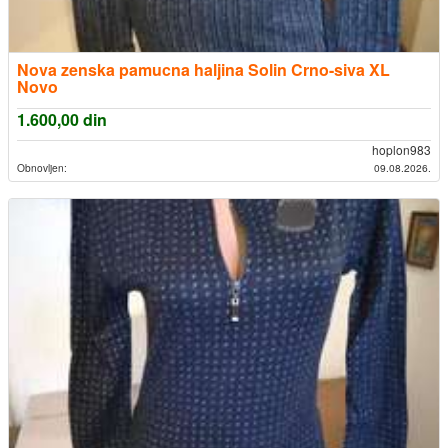
Nova zenska pamucna haljina Solin Crno-siva XL
Novo
1.600,00
din
hoplon983
Obnovljen:
09.08.2026.