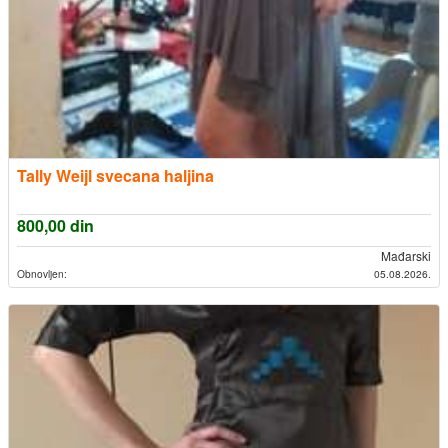
Tally Weijl svecana haljina
800,00
din
Mađarski
Obnovljen:
05.08.2026.