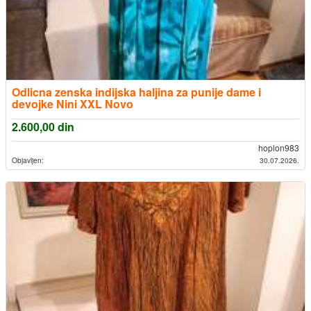
Odlicna zenska indijska haljina za punije dame i
devojke Nini XXL Novo
2.600,00
din
hoplon983
Objavljen:
30.07.2026.