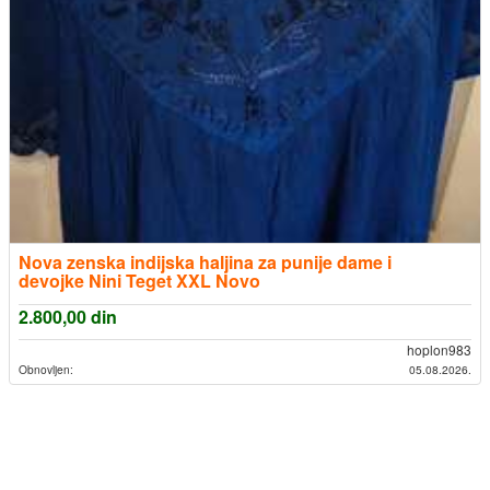
Nova zenska indijska haljina za punije dame i
devojke Nini Teget XXL Novo
2.800,00
din
hoplon983
Obnovljen:
05.08.2026.