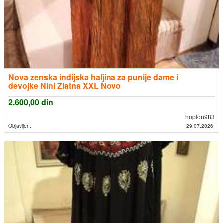
Nova zenska indijska haljina za punije dame i
devojke Nini Zlatna XXL Novo
2.600,00
din
hoplon983
Objavljen:
29.07.2026.