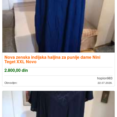
Nova zenska indijska haljina za punije dame Nini
Teget XXL Novo
2.800,00
din
hoplon983
Obnovljen:
22.07.2026.