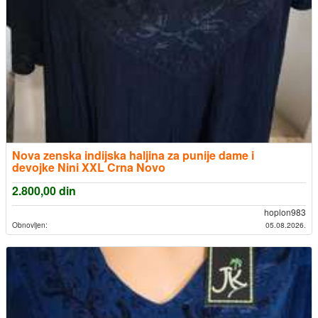
Nova zenska indijska haljina za punije dame i
devojke Nini XXL Crna Novo
2.800,00
din
hoplon983
Obnovljen:
05.08.2026.