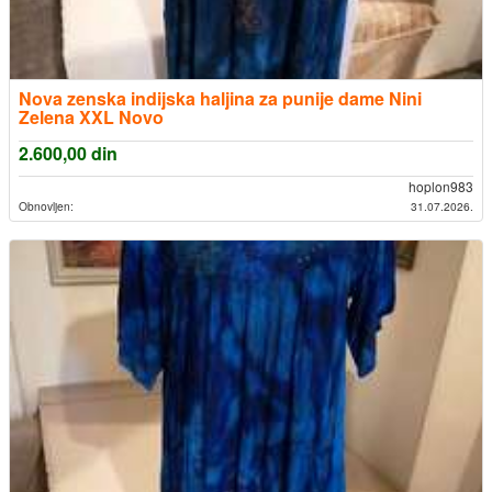
Nova zenska indijska haljina za punije dame Nini
Zelena XXL Novo
2.600,00
din
hoplon983
Obnovljen:
31.07.2026.