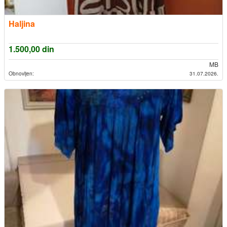
Haljina
1.500,00
din
MB
Obnovljen:
31.07.2026.