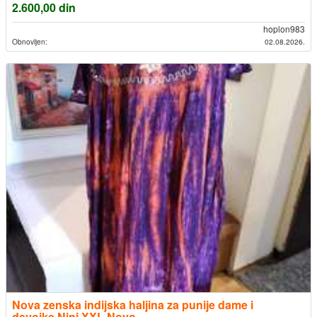
2.600,00
din
hoplon983
Obnovljen:
02.08.2026.
Nova zenska indijska haljina za punije dame i
devojke Nini XXL Novo