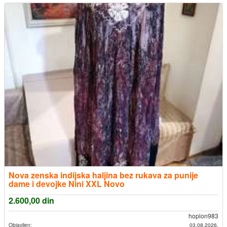
Nova zenska indijska haljina bez rukava za punije
dame i devojke Nini XXL Novo
2.600,00
din
hoplon983
Objavljen:
03.08.2026.