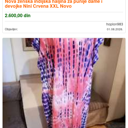
Nova zenska indijska haljina za punije dame i
devojke Nini Crvena XXL Novo
2.600,00
din
hoplon983
Objavljen:
01.08.2026.