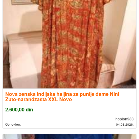
Nova zenska indijska haljina za punije dame Nini
Zuto-narandzasta XXL Novo
2.600,00
din
hoplon983
Obnovljen:
04.08.2026.