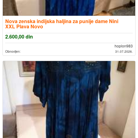
Nova zenska indijska haljina za punije dame Nini
XXL Plava Novo
2.600,00
din
hoplon983
Obnovljen:
31.07.2026.