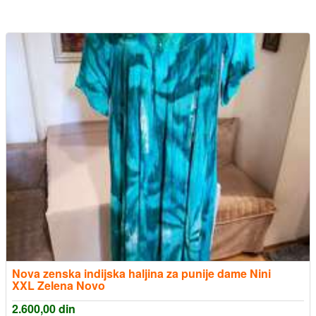
Nova zenska indijska haljina za punije dame Nini
XXL Zelena Novo
2.600,00
din