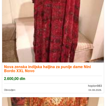
Nova zenska indijska haljina za punije dame Nini
Bordo XXL Novo
2.600,00
din
hoplon983
Obnovljen:
04.08.2026.