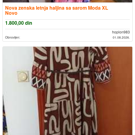
Nova zenska letnja haljina sa sarom Moda XL
Novo
1.800,00
din
hoplon983
Obnovljen:
01.08.2026.