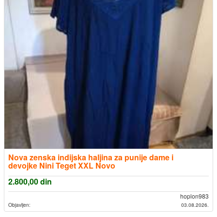
Nova zenska indijska haljina za punije dame i
devojke Nini Teget XXL Novo
2.800,00
din
hoplon983
Objavljen:
03.08.2026.