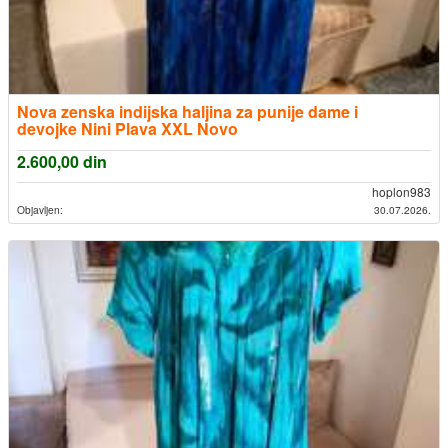
Nova zenska indijska haljina za punije dame i
devojke Nini Plava XXL Novo
2.600,00
din
hoplon983
Objavljen:
30.07.2026.