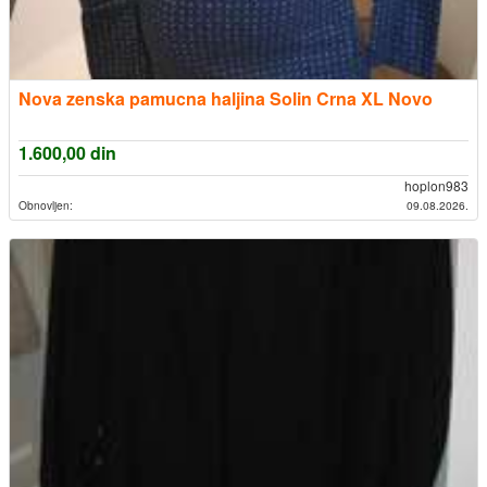
Nova zenska pamucna haljina Solin Crna XL Novo
1.600,00
din
hoplon983
Obnovljen:
09.08.2026.