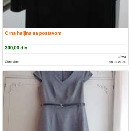
Crna haljina sa postavom
300,00
din
aiwa
Obnovljen:
08.08.2026.