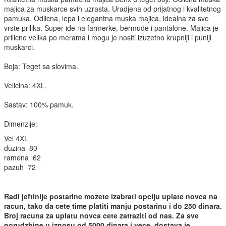
majica za muskarce svih uzrasta. Uradjena od prijatnog i kvalitetnog
pamuka. Odlicna, lepa i elegantna muska majica, idealna za sve
vrste prilika. Super ide na farmerke, bermude i pantalone. Majica je
prilicno velika po merama i mogu je nositi izuzetno krupniji i puniji
muskarci.
Boja: Teget sa slovima.
Velicina: 4XL.
Sastav: 100% pamuk.
Dimenzije:
Vel 4XL
duzina 80
ramena 62
pazuh 72
Radi jeftinije postarine mozete izabrati opciju uplate novca na
racun, tako da cete time platiti manju postarinu i do 250 dinara.
Broj racuna za uplatu novca cete zatraziti od nas. Za sve
porudzbine u iznosu od 5000 dinara i vece, dostava je