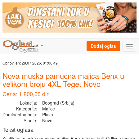
Dodaj oglas
Obnovljen:
29.07.2026. 01:06:49
Nova muska pamucna majica Benx u
velikom broju 4XL Teget Novo
Cena: 1.800,00 din
Lokacija:
Beograd (Srbija)
Kategorije:
Majice
Dominantna boja:
Plava
Stanje:
Novo
Tekst oglasa
Kvalitetna muska pamucna majica Benx u teget boji. Odlicna muska