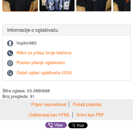
Informacije o oglašivaču
hoplon983
Klikni za prikaz broja telefona
Postavi pitanje oglašivaču
Ostali oglasi oglašivača (529)
Šifra oglasa: 03-3880688
Broj pregleda: 91
Prijavi nepravilnost
Pošalji prijatelju
Odštampaj kao HTML
Snimi kao PDF