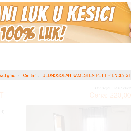
Sad grad
Centar
JEDNOSOBAN NAMEŠTEN PET FRIENDLY ST
Obnovljen:
13.07.2026
T
Cena:
220,00
ad)