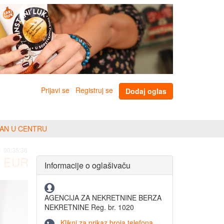
Prijavi se
Registruj se
Dodaj oglas
AN U CENTRU
. 00:35:36
EUR
Informacije o oglašivaču
AGENCIJA ZA NEKRETNINE BERZA
NEKRETNINE Reg. br. 1020
Klikni za prikaz broja telefona