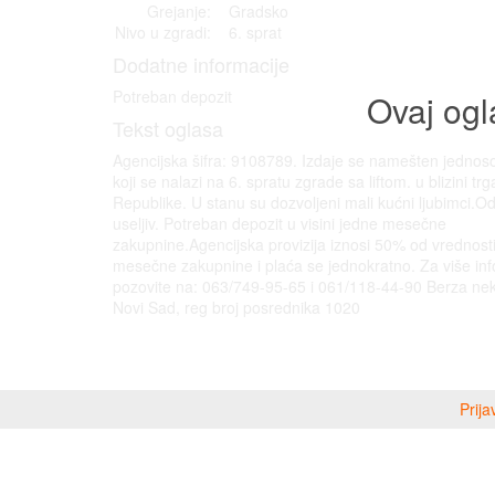
Grejanje:
Gradsko
Nivo u zgradi:
6. sprat
Dodatne informacije
Potreban depozit
Ovaj ogl
Tekst oglasa
Agencijska šifra: 9108789. Izdaje se namešten jednos
koji se nalazi na 6. spratu zgrade sa liftom. u blizini trg
Republike. U stanu su dozvoljeni mali kućni ljubimci.O
useljiv. Potreban depozit u visini jedne mesečne
zakupnine.Agencijska provizija iznosi 50% od vrednost
mesečne zakupnine i plaća se jednokratno. Za više inf
pozovite na: 063/749-95-65 i 061/118-44-90 Berza nek
Novi Sad, reg broj posrednika 1020
Prija