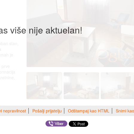
as više nije aktuelan!
oban stan,
a
dmah je
i prve
ormacija
retnine,
vi nepravilnost
Pošalji prijatelju
Odštampaj kao HTML
Snimi ka