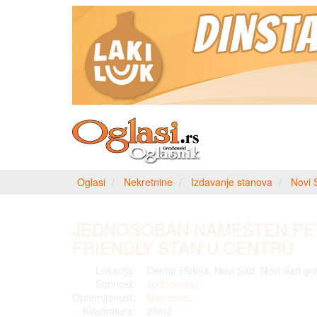
Oglasi
Nekretnine
Izdavanje stanova
Novi 
JEDNOSOBAN NAMEŠTEN PE
FRIENDLY STAN U CENTRU
Lokacija:
Centar (Srbija, Novi Sad, Novi Sad gr
Sobnost:
Jednosoban
Opremljenost:
Namešten
Kvadratura:
28m2