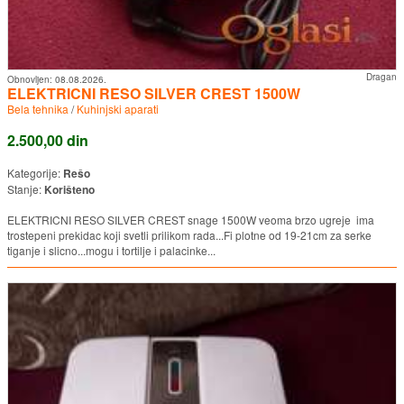
Dragan
Obnovljen:
08.08.2026.
ELEKTRICNI RESO SILVER CREST 1500W
Bela tehnika
/
Kuhinjski aparati
2.500,00 din
Kategorije:
Rešo
Stanje:
Korišteno
ELEKTRICNI RESO SILVER CREST snage 1500W veoma brzo ugreje ima
trostepeni prekidac koji svetli prilikom rada...Fi plotne od 19-21cm za serke
tiganje i slicno...mogu i tortilje i palacinke...