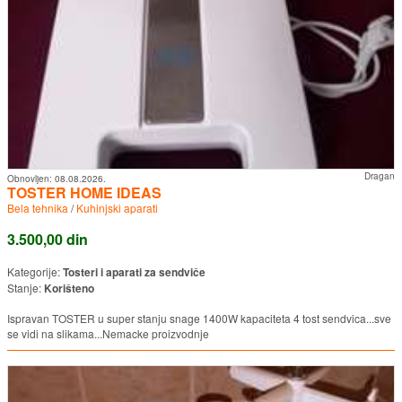
Dragan
Obnovljen:
08.08.2026.
TOSTER HOME IDEAS
Bela tehnika
/
Kuhinjski aparati
3.500,00 din
Kategorije:
Tosteri i aparati za sendviče
Stanje:
Korišteno
Ispravan TOSTER u super stanju snage 1400W kapaciteta 4 tost sendvica...sve
se vidi na slikama...Nemacke proizvodnje