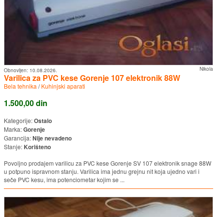
Nikola
Obnovljen:
10.08.2026.
Varilica za PVC kese Gorenje 107 elektronik 88W
Bela tehnika
/
Kuhinjski aparati
1.500,00 din
Kategorije:
Ostalo
Marka:
Gorenje
Garancija:
Nije nevadeno
Stanje:
Korišteno
Povoljno prodajem varilicu za PVC kese Gorenje SV 107 elektronik snage 88W
u potpuno ispravnom stanju. Varilica ima jednu grejnu nit koja ujedno vari i
seče PVC kesu, ima potenciometar kojim se ...