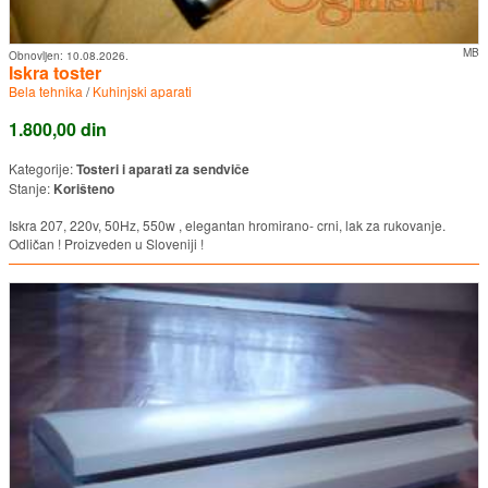
MB
Obnovljen:
10.08.2026.
Iskra toster
Bela tehnika
/
Kuhinjski aparati
1.800,00 din
Kategorije:
Tosteri i aparati za sendviče
Stanje:
Korišteno
Iskra 207, 220v, 50Hz, 550w , elegantan hromirano- crni, lak za rukovanje.
Odličan ! Proizveden u Sloveniji !