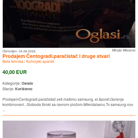
Mihajlo Milosevic
Obnovljen:
04.08.2026.
Prodajem Ćentogradi.paračistač i druge stvari
Bela tehnika
/
Kuhinjski aparati
40,00 EUR
Kategorije:
Ostalo
Stanje:
Korišteno
ProdajemĆentogradi.paračistač.veš mašimu samsung. el.šporet.Gorenje
kombinovani...Sloboda široki sa ravnom pločom.Mikrotalasnu.Tv samsung.nov
...