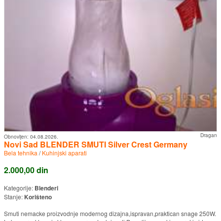
Dragan
Obnovljen:
04.08.2026.
Novi Sad BLENDER SMUTI Silver Crest Germany
Bela tehnika
/
Kuhinjski aparati
2.000,00 din
Kategorije:
Blenderi
Stanje:
Korišteno
Smuti nemacke proizvodnje modernog dizajna,ispravan,praktican snage 250W.