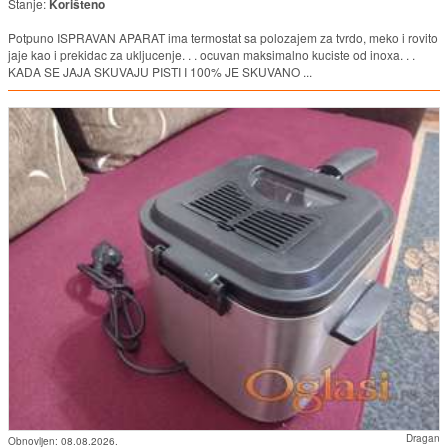
Stanje:
Korišteno
Potpuno ISPRAVAN APARAT ima termostat sa polozajem za tvrdo, meko i rovito
jaje kao i prekidac za ukljucenje. . . ocuvan maksimalno kuciste od inoxa. . .
KADA SE JAJA SKUVAJU PISTI I 100% JE SKUVANO ...
Dragan
Obnovljen:
08.08.2026.