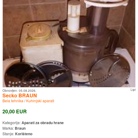
Lipi
Obnovljen:
05.08.2026.
Secko BRAUN
Bela tehnika
/
Kuhinjski aparati
20,00 EUR
Kategorije:
Aparati za obradu hrane
Marka:
Braun
Stanje:
Korišteno