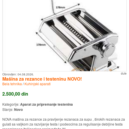
dule
Obnovljen:
04.08.2026.
Mašina za rezance i testeninu NOVO!
Bela tehnika
/
Kuhinjski aparati
2.500,00 din
Kategorije:
Aparat za pripremanje testenina
Stanje:
Novo
NOVA mašina za rezance za pravljenje rezanaca za supu , širokih rezanaca za
gulaš sa valjkom za razvijanje testa i podeocima za regulisanje debljine testa
renomiranog Italijanskog proizvođača W. ...