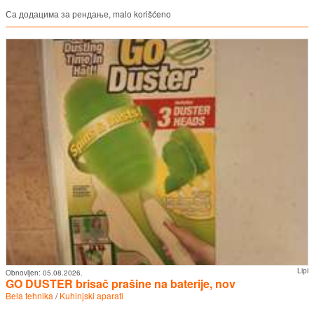
Са додацима за рендање, malo korišćeno
Lipi
Obnovljen:
05.08.2026.
GO DUSTER brisač prašine na baterije, nov
Bela tehnika
/
Kuhinjski aparati