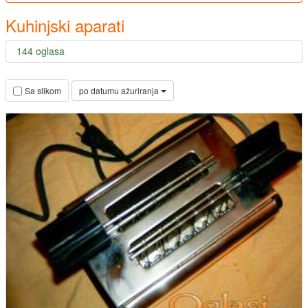
Kuhinjski aparati
144 oglasa
po datumu ažuriranja
Sa slikom