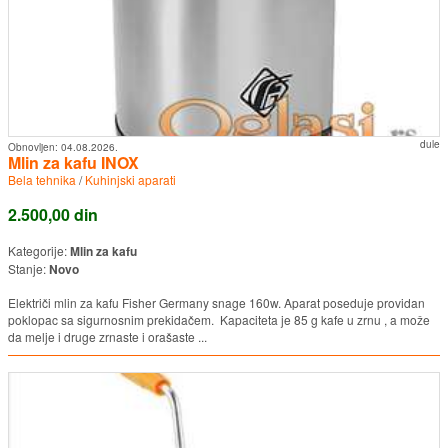
dule
Obnovljen:
04.08.2026.
Mlin za kafu INOX
Bela tehnika
/
Kuhinjski aparati
2.500,00 din
Kategorije:
Mlin za kafu
Stanje:
Novo
Električi mlin za kafu Fisher Germany snage 160w. Aparat poseduje providan
poklopac sa sigurnosnim prekidačem. Kapaciteta je 85 g kafe u zrnu , a može
da melje i druge zrnaste i orašaste ...