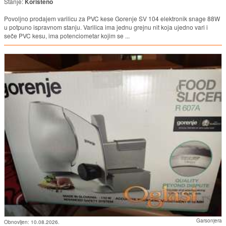
Stanje:
Korišteno
Povoljno prodajem varilicu za PVC kese Gorenje SV 104 elektronik snage 88W
u potpuno ispravnom stanju. Varilica ima jednu grejnu nit koja ujedno vari i
seče PVC kesu, ima potenciometar kojim se ...
Garsonjera
Obnovljen:
10.08.2026.