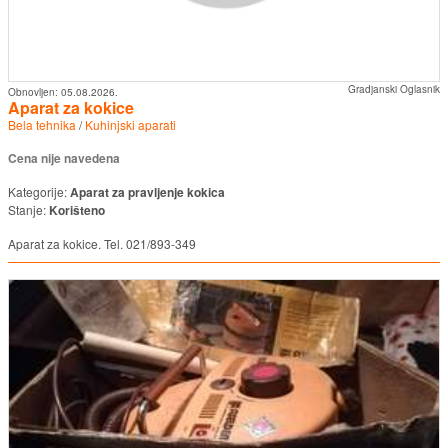
Gradjanski Oglasnik
Obnovljen:
05.08.2026.
Aparat za kokice
Bela tehnika
/
Kuhinjski aparati
Cena nije navedena
Kategorije:
Aparat za pravljenje kokica
Stanje:
Korišteno
Aparat za kokice. Tel. 021/893-349