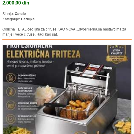
2.000,00 din
Stanje:
Ostalo
Kategorije:
Cediljke
Odlicna TEFAL cediljka za citruse KAO NOVA ...dvosmerna,sa nastavcima za
manje i vece citruse. Radi kao sat.