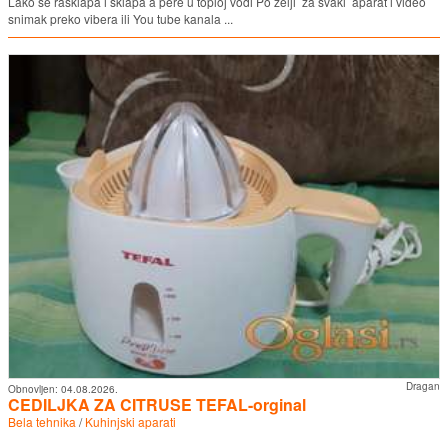
Lako se rasklapa i sklapa a pere u toploj vodi Po zelji za svaki aparat i video
snimak preko vibera ili You tube kanala ...
Dragan
Obnovljen:
04.08.2026.
CEDILJKA ZA CITRUSE TEFAL-orginal
Bela tehnika
/
Kuhinjski aparati