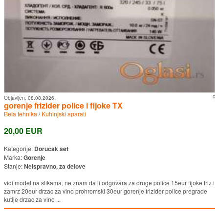
c
Objavljen:
08.08.2026.
gorenje frizider police i fijoke TX
Bela tehnika
/
Kuhinjski aparati
20,00 EUR
Kategorije:
Doručak set
Marka:
Gorenje
Stanje:
Neispravno, za delove
vidi model na slikama, ne znam da li odgovara za druge police 15eur fijoke friz i
zamrz 20eur drzac za vino prohromski 30eur gorenje frizider police pregrade
kutije drzac za vino ...