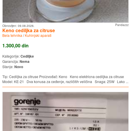
Pandazzz
Obnovljen:
09.08.2026.
Keno cediljka za citruse
Bela tehnika
/
Kuhinjski aparati
1.300,00 din
Kategorije:
Cediljke
Garancija:
Nema
Stanje:
Novo
Tip: Cediljka za citruse Proizvođač: Keno Keno elektricna cediljka za citruse
Model: KE-21 Dva konusa za ceđenje, različitih veličina Snaga: 25W Lako ...