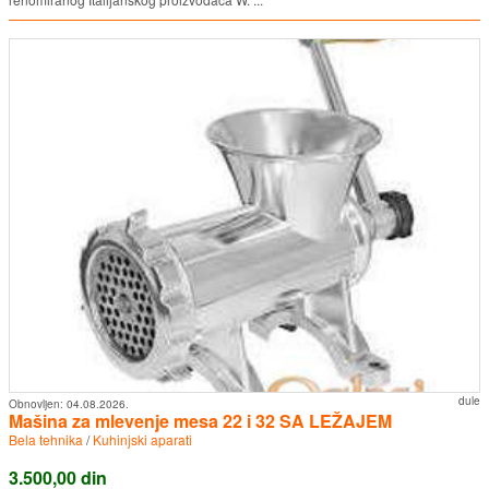
dule
Obnovljen:
04.08.2026.
Mašina za mlevenje mesa 22 i 32 SA LEŽAJEM
Bela tehnika
/
Kuhinjski aparati
3.500,00 din