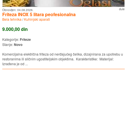
dule
Obnovljen:
04.08.2026.
Friteza INOX 5 litara peofesionalna
Bela tehnika
/
Kuhinjski aparati
9.000,00 din
Kategorije:
Friteze
Stanje:
Novo
Komercijalna električna friteza od nerđajućeg čelika, dizajnirana za upotrebu u
restoranima ili sličnim ugostiteljskim objektima. Karakteristike: Materijal:
Izrađena je od ...