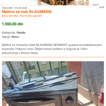
dule
Obnovljen:
04.08.2026.
Mašina za mak BLAUMANN
Bela tehnika
/
Kuhinjski aparati
1.500,00 din
Kategorije:
Ostalo
Stanje:
Novo
Mašina za mlevenje maka BLAUMANN GERMANY, gusana sa podešavanjem
krupnoće. Potpuno novo. Šaljem brzom poštom a moguće je i lično
preuzimanje u Novom Sadu.