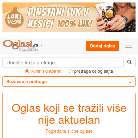
Dodaj oglas
Kuhinjski aparati
pretraga celog sajta
Sužavanje pretrage
Oglas koji se tražili više
nije aktuelan
Pogledajte slične oglase