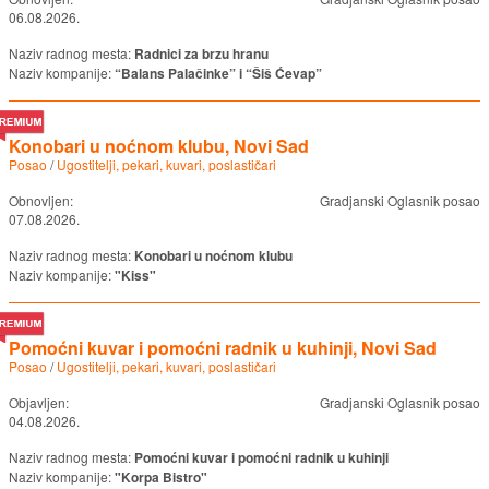
06.08.2026.
Naziv radnog mesta:
Radnici za brzu hranu
Naziv kompanije:
“Balans Palačinke” i “Šiš Ćevap”
Konobari u noćnom klubu, Novi Sad
Posao
/
Ugostitelji, pekari, kuvari, poslastičari
Obnovljen:
Gradjanski Oglasnik posao
07.08.2026.
Naziv radnog mesta:
Konobari u noćnom klubu
Naziv kompanije:
"Kiss"
Pomoćni kuvar i pomoćni radnik u kuhinji, Novi Sad
Posao
/
Ugostitelji, pekari, kuvari, poslastičari
Objavljen:
Gradjanski Oglasnik posao
04.08.2026.
Naziv radnog mesta:
Pomoćni kuvar i pomoćni radnik u kuhinji
Naziv kompanije:
"Korpa Bistro"