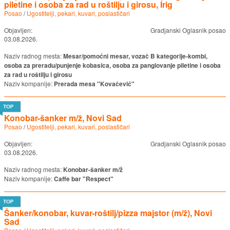
piletine i osoba za rad u roštilju i girosu, Irig
Posao
/
Ugostitelji, pekari, kuvari, poslastičari
Objavljen:
Gradjanski Oglasnik posao
03.08.2026.
Naziv radnog mesta:
Mesar/pomoćni mesar, vozač B kategorije-kombi,
osoba za preradu/punjenje kobasica, osoba za panglovanje piletine i osoba
za rad u roštilju i girosu
Naziv kompanije:
Prerada mesa "Kovačević"
Konobar-šanker m/ž, Novi Sad
Posao
/
Ugostitelji, pekari, kuvari, poslastičari
Objavljen:
Gradjanski Oglasnik posao
03.08.2026.
Naziv radnog mesta:
Konobar-šanker m/ž
Naziv kompanije:
Caffe bar "Respect"
Šanker/konobar, kuvar-roštilj/pizza majstor (m/ž), Novi
Sad