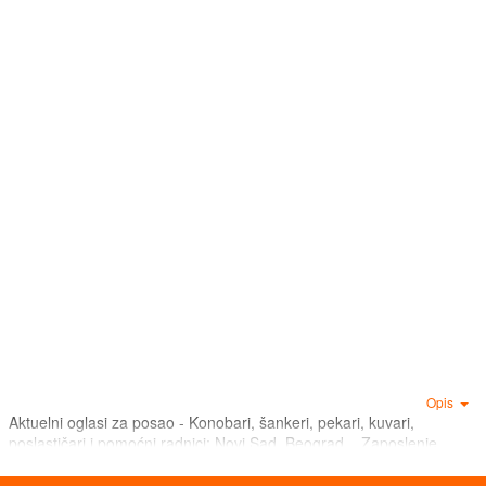
Opis
Aktuelni oglasi za posao - Konobari, šankeri, pekari, kuvari,
poslastičari i pomoćni radnici: Novi Sad, Beograd... Zaposlenje,
poslovi, radnici, sve na jednom mestu