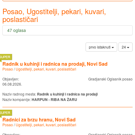
Posao, Ugostitelji, pekari, kuvari,
poslastičari
47 oglasa
prvo istaknuti
24
Radnik u kuhinji i radnica na prodaji, Novi Sad
Posao
/
Ugostitelji, pekari, kuvari, poslastičari
Objavljen:
Gradjanski Oglasnik posao
06.08.2026.
Naziv radnog mesta:
Radnik u kuhinji i radnica na prodaji
Naziv kompanije:
HARPUN - RIBA NA ŽARU
Radnici za brzu hranu, Novi Sad
Posao
/
Ugostitelji, pekari, kuvari, poslastičari
Obnovljen:
Gradjanski Oglasnik posao