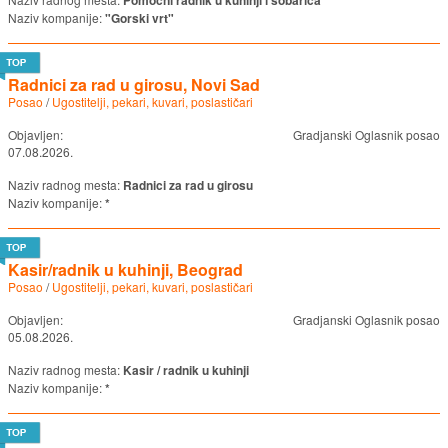
Pomoćni radnik u kuhinji i sobarica
Naziv kompanije:
"Gorski vrt"
Radnici za rad u girosu, Novi Sad
Posao
/
Ugostitelji, pekari, kuvari, poslastičari
Objavljen:
Gradjanski Oglasnik posao
07.08.2026.
Naziv radnog mesta:
Radnici za rad u girosu
Naziv kompanije:
*
Kasir/radnik u kuhinji, Beograd
Posao
/
Ugostitelji, pekari, kuvari, poslastičari
Objavljen:
Gradjanski Oglasnik posao
05.08.2026.
Naziv radnog mesta:
Kasir / radnik u kuhinji
Naziv kompanije:
*