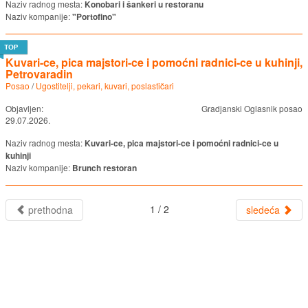
Naziv radnog mesta:
Konobari i šankeri u restoranu
Naziv kompanije:
"Portofino"
Kuvari-ce, pica majstori-ce i pomoćni radnici-ce u kuhinji,
Petrovaradin
Posao
/
Ugostitelji, pekari, kuvari, poslastičari
Objavljen:
Gradjanski Oglasnik posao
29.07.2026.
Naziv radnog mesta:
Kuvari-ce, pica majstori-ce i pomoćni radnici-ce u
kuhinji
Naziv kompanije:
Brunch restoran
1 / 2
prethodna
sledeća