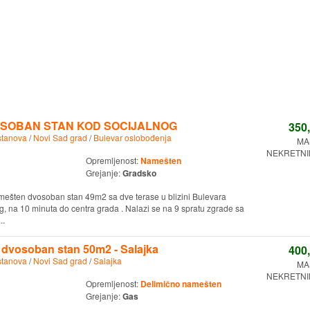
SOBAN STAN KOD SOCIJALNOG
350
stanova
/
Novi Sad grad
/
Bulevar oslobođenja
MA
NEKRETNIN
Opremljenost:
Namešten
Grejanje:
Gradsko
mešten dvosoban stan 49m2 sa dve terase u blizini Bulevara
g, na 10 minuta do centra grada . Nalazi se na 9 spratu zgrade sa
..
 dvosoban stan 50m2 - Salajka
400
stanova
/
Novi Sad grad
/
Salajka
MA
NEKRETNIN
Opremljenost:
Delimično namešten
Grejanje:
Gas