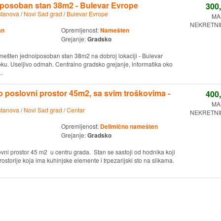
posoban stan 38m2 - Bulevar Evrope
300
stanova
/
Novi Sad grad
/
Bulevar Evrope
MA
NEKRETNIN
an
Opremljenost:
Namešten
Grejanje:
Gradsko
mešten jednoiposoban stan 38m2 na dobroj lokaciji - Bulevar
ku. Useljivo odmah. Centralno gradsko grejanje, informatika oko
..
ao poslovni prostor 45m2, sa svim troškovima -
400
MA
stanova
/
Novi Sad grad
/
Centar
NEKRETNIN
Opremljenost:
Delimično namešten
Grejanje:
Gradsko
ovni prostor 45 m2 u centru grada. Stan se sastoji od hodnika koji
ostorije koja ima kuhinjske elemente i trpezarijski sto na slikama.