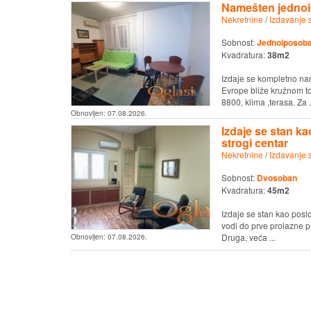
Namešten jednoi
Nekretnine
/
Izdavanje 
Sobnost:
Jednoiposob
Kvadratura:
38m2
Izdaje se kompletno na
Evrope bliže kružnom to
8800, klima ,terasa. Za .
Obnovljen:
07.08.2026.
Izdaje se stan k
strogi centar
Nekretnine
/
Izdavanje 
Sobnost:
Dvosoban
Kvadratura:
45m2
Izdaje se stan kao posl
vodi do prve prolazne pr
Druga, veća ...
Obnovljen:
07.08.2026.