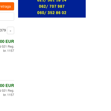
retraga
d 379
»
,00
EUR
 021 Reg.
br. 1157
,00
EUR
 021 Reg.
br. 1157