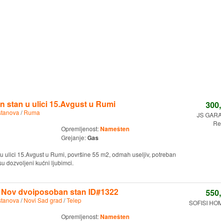
 stan u ulici 15.Avgust u Rumi
300
stanova
/
Ruma
JS GAR
Re
Opremljenost:
Namešten
Grejanje:
Gas
 ulici 15.Avgust u Rumi, površine 55 m2, odmah useljiv, potreban
isu dozvoljeni kućni ljubimci.
- Nov dvoiposoban stan ID#1322
550
stanova
/
Novi Sad grad
/
Telep
SOFISI HOM
Opremljenost:
Namešten