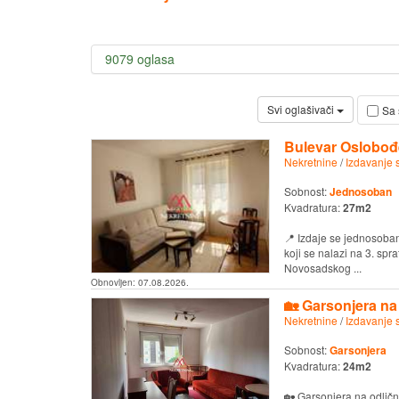
9079 oglasa
Svi oglašivači
Sa 
Bulevar Oslobođe
Nekretnine
/
Izdavanje 
Sobnost:
Jednosoban
Kvadratura:
27m2
📍 Izdaje se jednosoba
koji se nalazi na 3. spr
Novosadskog ...
Obnovljen:
07.08.2026.
🏡 Garsonjera na 
Nekretnine
/
Izdavanje 
Sobnost:
Garsonjera
Kvadratura:
24m2
🏡 Garsonjera na odlično