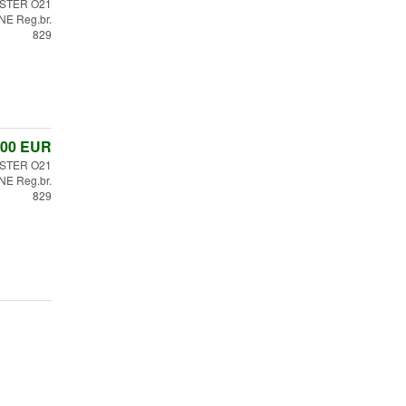
STER O21
E Reg.br.
829
,00
EUR
STER O21
E Reg.br.
829