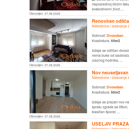
neposrednoj blizini fak
svakodnevni život, ...
Obnovljen:
07.08.2026.
Renoviran odliča
Nekretnine
/
Izdavanje 
Sobnost:
Dvosoban
Kvadratura:
44m2
Izdaje se odličan dvoso
nema buke od saobraćaja
ulaznog hodnika, ...
Obnovljen:
07.08.2026.
Nov neuseljavan
Nekretnine
/
Izdavanje 
Sobnost:
Dvosoban
Kvadratura:
50m2
Izdaje se prazan nov n
spratu zgrade sa liftom
klasičan šporet, ...
Obnovljen:
07.08.2026.
USELJIV PRAZA
Nekretnine
/
Izdavanje 