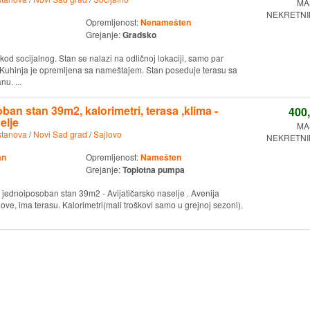
MA
NEKRETNIN
Opremljenost:
Nenamešten
Grejanje:
Gradsko
od socijalnog. Stan se nalazi na odličnoj lokaciji, samo par
 Kuhinja je opremljena sa nameštajem. Stan poseduje terasu sa
u. ...
ban stan 39m2, kalorimetri, terasa ,klima -
400
elje
MA
stanova
/
Novi Sad grad
/
Sajlovo
NEKRETNIN
an
Opremljenost:
Namešten
Grejanje:
Toplotna pumpa
jednoiposoban stan 39m2 - Avijatičarsko naselje . Avenija
ove, ima terasu. Kalorimetri(mali troškovi samo u grejnoj sezoni).