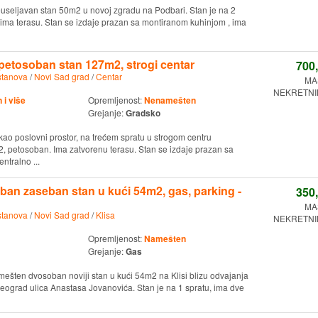
euseljavan stan 50m2 u novoj zgradu na Podbari. Stan je na 2
, ima terasu. Stan se izdaje prazan sa montiranom kuhinjom , ima
 petosoban stan 127m2, strogi centar
700
stanova
/
Novi Sad grad
/
Centar
MA
NEKRETNIN
i više
Opremljenost:
Nenamešten
Grejanje:
Gradsko
kao poslovni prostor, na trećem spratu u strogom centru
2, petosoban. Ima zatvorenu terasu. Stan se izdaje prazan sa
ntralno ...
an zaseban stan u kući 54m2, gas, parking -
350
MA
stanova
/
Novi Sad grad
/
Klisa
NEKRETNIN
Opremljenost:
Namešten
Grejanje:
Gas
ešten dvosoban noviji stan u kući 54m2 na Klisi blizu odvajanja
Beograd ulica Anastasa Jovanovića. Stan je na 1 spratu, ima dve