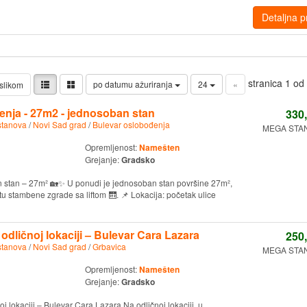
Detaljna p
stranica 1 o
po datumu ažuriranja
24
«
slikom
nja - 27m2 - jednosoban stan
330
stanova
/
Novi Sad grad
/
Bulevar oslobođenja
MEGA STAN
Opremljenost:
Namešten
Grejanje:
Gradsko
n stan – 27m² 🏡✨ U ponudi je jednosoban stan površine 27m²,
atu stambene zgrade sa liftom 🛗. 📌 Lokacija: početak ulice
odličnoj lokaciji – Bulevar Cara Lazara
250
stanova
/
Novi Sad grad
/
Grbavica
MEGA STAN
Opremljenost:
Namešten
Grejanje:
Gradsko
j lokaciji – Bulevar Cara Lazara Na odličnoj lokaciji, u