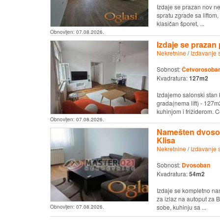
Izdaje se prazan nov n
spratu zgrade sa liftom
klasičan šporet, ...
Obnovljen:
07.08.2026.
Izdaje se prazan
Nekretnine
/
Izdavanje 
Sobnost:
Četvorosoban 
Kvadratura:
127m2
Izdajemo salonski stan 
grada(nema lift) - 127m
kuhinjom i frižiderom. Ce
Obnovljen:
07.08.2026.
Namešten dvosob
Klisa
Nekretnine
/
Izdavanje 
Sobnost:
Dvosoban
Kvadratura:
54m2
Izdaje se kompletno nam
za izlaz na autoput za 
sobe, kuhinju sa ...
Obnovljen:
07.08.2026.