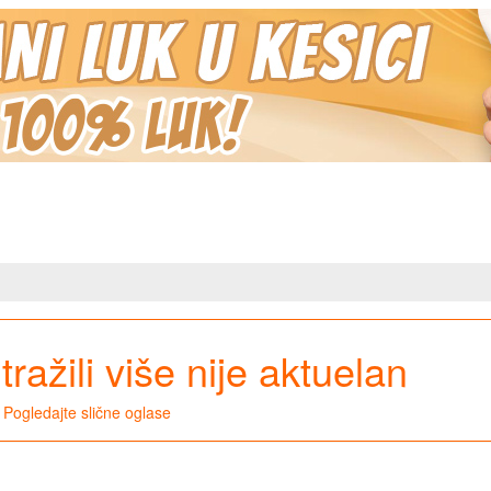
tražili više nije aktuelan
Pogledajte slične oglase