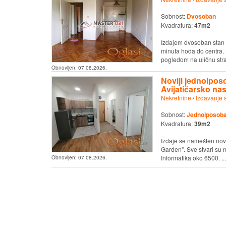
Sobnost:
Dvosoban
Kvadratura:
47m2
Izdajem dvosoban stan k
minuta hoda do centra.
pogledom na uličnu stran
Obnovljen:
07.08.2026.
Noviji jednoiposo
Avijatičarsko nas
Nekretnine
/
Izdavanje 
Sobnost:
Jednoiposob
Kvadratura:
39m2
Izdaje se namešten nov 
Garden". Sve stvari su n
Informatika oko 6500. ...
Obnovljen:
07.08.2026.