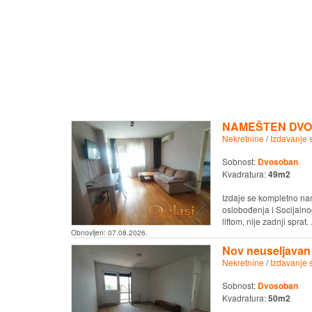
NAMEŠTEN DVO
Nekretnine
/
Izdavanje 
Sobnost:
Dvosoban
Kvadratura:
49m2
Izdaje se kompletno na
oslobođenja i Socijalno
liftom, nije zadnji sprat. .
Obnovljen:
07.08.2026.
Nov neuseljavan
Nekretnine
/
Izdavanje 
Sobnost:
Dvosoban
Kvadratura:
50m2