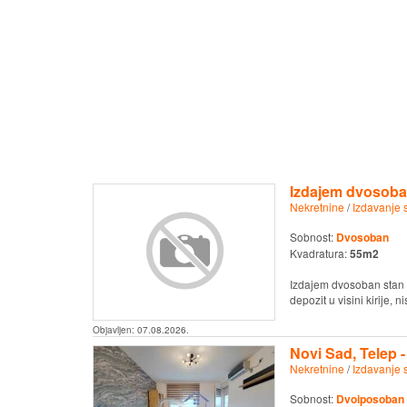
Izdajem dvosoban
Nekretnine
/
Izdavanje 
Sobnost:
Dvosoban
Kvadratura:
55m2
Izdajem dvosoban stan u
depozit u visini kirije, n
Objavljen:
07.08.2026.
Novi Sad, Telep 
Nekretnine
/
Izdavanje 
Sobnost:
Dvoiposoban