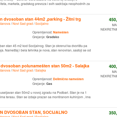
ulteta, marketa, gradskog prevoza i svih sadržaja neophodnih za
n dvosoban stan 44m2 ,parking - Žitni trg
450
stanova
/
Novi Sad grad
/
Socijalno
MA
NEKRETNIN
Opremljenost:
Namešten
Grejanje:
Gradsko
ban stan 45 m2 kod Socijalnog. Stan je okrenut ka dvorištu pa
. Nameštaj i bela tehnika je nova, stan renoviran, sastoji se od
 dvosoban polunamešten stan 50m2 - Salajka
400
stanova
/
Novi Sad grad
/
Salajka
MA
NEKRETNIN
Opremljenost:
Delimično namešten
Grejanje:
Gas
euseljavan stan 50m2 u novoj zgradu na Podbari. Stan je na 1
, ima terasu. Stan se izdaje prazan sa montiranom kuhinjom , ima
N DVOSOBAN STAN, SOCIJALNO
350
stanova
/
Novi Sad grad
/
Socijalno