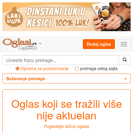
Dodaj oglas
Oprema za pozicioniranje
pretraga celog sajta
Sužavanje pretrage
Oglas koji se tražili više
nije aktuelan
Pogledajte slične oglase