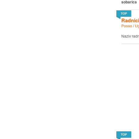
sobarica
Radnici
Posao
/
Ug
Naziv rad