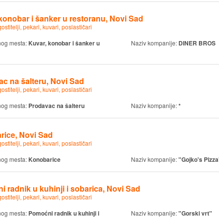
konobar i šanker u restoranu, Novi Sad
ostitelji, pekari, kuvari, poslastičari
nog mesta:
Kuvar, konobar i šanker u
Naziv kompanije:
DINER BROS
c na šalteru, Novi Sad
ostitelji, pekari, kuvari, poslastičari
nog mesta:
Prodavac na šalteru
Naziv kompanije:
*
rice, Novi Sad
ostitelji, pekari, kuvari, poslastičari
nog mesta:
Konobarice
Naziv kompanije:
"Gojko's Pizza
 radnik u kuhinji i sobarica, Novi Sad
ostitelji, pekari, kuvari, poslastičari
nog mesta:
Pomoćni radnik u kuhinji i
Naziv kompanije:
"Gorski vrt"