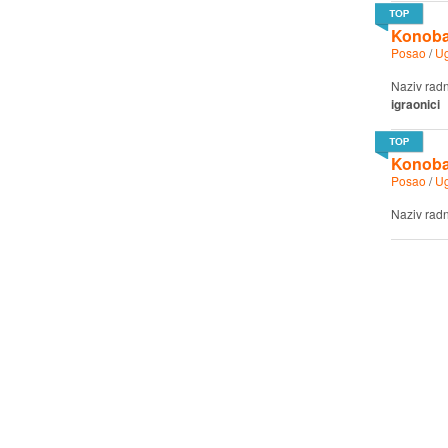
Konobar
Posao
/
Ug
Naziv rad
igraonici
Konobar
Posao
/
Ug
Naziv rad