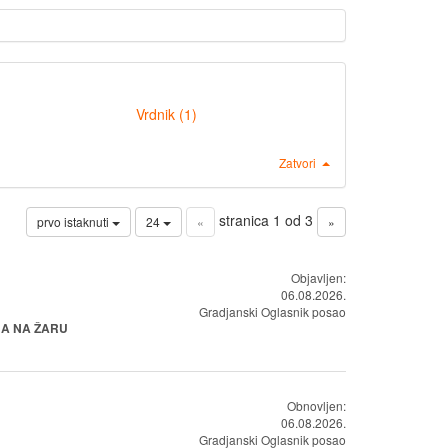
Vrdnik (1)
Zatvori
stranica 1 od 3
prvo istaknuti
24
«
»
Objavljen:
06.08.2026.
Gradjanski Oglasnik posao
BA NA ŽARU
Obnovljen:
06.08.2026.
Gradjanski Oglasnik posao