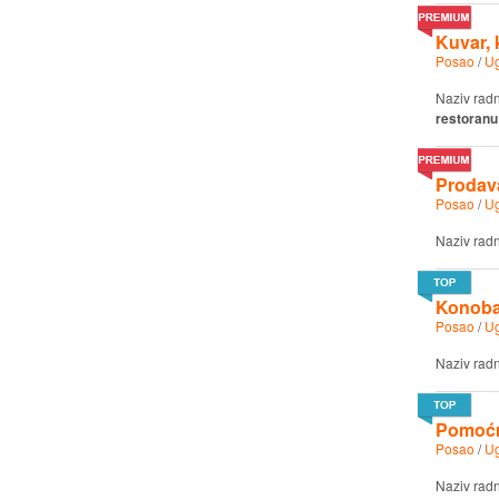
Kuvar, 
Posao
/
Ug
Naziv rad
restoranu
Prodava
Posao
/
Ug
Naziv rad
Konoba
Posao
/
Ug
Naziv rad
Pomoćni
Posao
/
Ug
Naziv rad