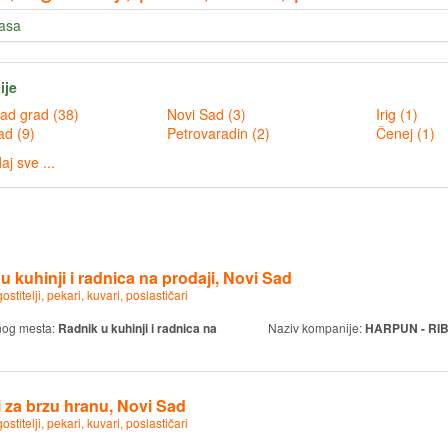
lasa
ije
Novi Sad grad (38)
Novi Sad (3)
Irig (1)
Beograd (9)
Petrovaradin (2)
Čenej (1)
aj sve ...
u kuhinji i radnica na prodaji, Novi Sad
ostitelji, pekari, kuvari, poslastičari
nog mesta:
Radnik u kuhinji i radnica na
Naziv kompanije:
HARPUN - RI
 za brzu hranu, Novi Sad
ostitelji, pekari, kuvari, poslastičari