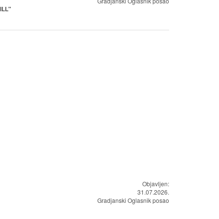
Gradjanski Oglasnik posao
ILL"
Objavljen:
31.07.2026.
Gradjanski Oglasnik posao