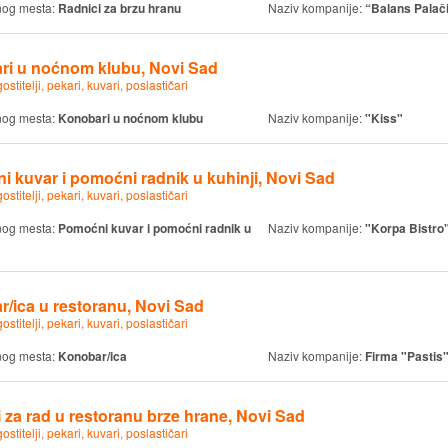
nog mesta:
Radnici za brzu hranu
Naziv kompanije:
“Balans Palač
ri u noćnom klubu, Novi Sad
ostitelji, pekari, kuvari, poslastičari
nog mesta:
Konobari u noćnom klubu
Naziv kompanije:
"Kiss"
 kuvar i pomoćni radnik u kuhinji, Novi Sad
ostitelji, pekari, kuvari, poslastičari
nog mesta:
Pomoćni kuvar i pomoćni radnik u
Naziv kompanije:
"Korpa Bistro
/ica u restoranu, Novi Sad
ostitelji, pekari, kuvari, poslastičari
nog mesta:
Konobar/ica
Naziv kompanije:
Firma "Pastis
 za rad u restoranu brze hrane, Novi Sad
ostitelji, pekari, kuvari, poslastičari