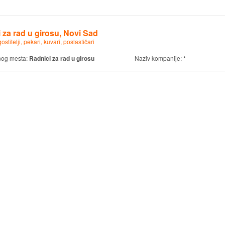
 za rad u girosu, Novi Sad
ostitelji, pekari, kuvari, poslastičari
nog mesta:
Radnici za rad u girosu
Naziv kompanije:
*