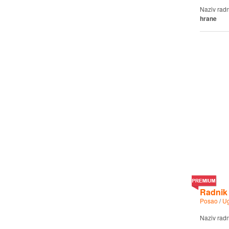
Naziv rad
hrane
Radnik 
Posao
/
Ug
Naziv rad