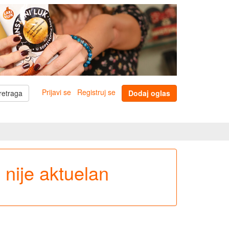
Prijavi se
Registruj se
retraga
Dodaj oglas
e nije aktuelan