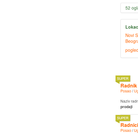
52 og
Lokac
pogled
Radnik 
Posao
/
Ug
Naziv rad
prodaji
Radnici
Posao
/
Ug