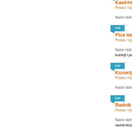
Kasir/r
Posao
/
Ug
Naziv rad
Pica ma
Posao
/
Ug
Naziv rad
kuhinji i
Kuvar/p
Posao
/
Ug
Naziv rad
Radnik 
Posao
/
Ug
Naziv rad
namirnica