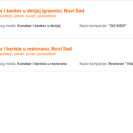
 i šanker u dečjoj igraonici, Novi Sad
ostitelji, pekari, kuvari, poslastičari
nog mesta:
Konobar i šanker u dečjoj
Naziv kompanije:
"GO KIDS"
 i barista u restoranu, Novi Sad
ostitelji, pekari, kuvari, poslastičari
nog mesta:
Konobar i barista u restoranu
Naziv kompanije:
Restoran "Vid