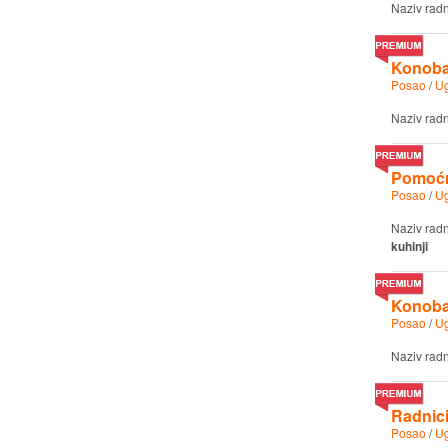
Naziv rad
Konoba
Posao
/
Ug
Naziv rad
Pomoćni
Posao
/
Ug
Naziv rad
kuhinji
Konobar
Posao
/
Ug
Naziv rad
Radnici
Posao
/
Ug