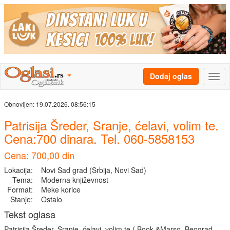
Dodaj oglas
Obnovljen:
19.07.2026. 08:56:15
Patrisija Šreder, Sranje, ćelavi, volim te.
Cena:700 dinara. Tel. 060-5858153
Cena: 700,00 din
Lokacija:
Novi Sad grad (Srbija, Novi Sad)
Tema:
Moderna književnost
Format:
Meke korice
Stanje:
Ostalo
Tekst oglasa
Patrisija Šreder, Sranje, ćelavi, volim te ( Book &Marso, Beograd,