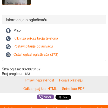
Informacije o oglašivaču
Miso
Klikni za prikaz broja telefona
Postavi pitanje oglašivaču
Ostali oglasi oglašivača (273)
Šifra oglasa: 03-3873452
Broj pregleda: 123
Prijavi nepravilnost
Pošalji prijatelju
Odštampaj kao HTML
Snimi kao PDF