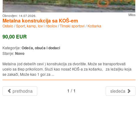
Milos
Obnovljen:
14.07.2026.
Metalna konstrukcija sa KOŠ-em
Ostalo
/
Sport, kamp, lov i ribolov
/
Timski sportovi
/
Košarka
90,00 EUR
Kategorije:
Odeća, obuća i dodaci
Stanje:
Novo
Metalna (od debelih cevi ) konstrukcija za dvorište. Može se transportovati
ucelo sa šlep prikolicom. Služi kao nosač KOŠ-a za košarku, za ležaljku koja
se zakači, Može kao 1 gol za ...
1 / 1
prethodna
sledeća