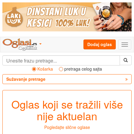
Dodaj oglas
Košarka
pretraga celog sajta
Sužavanje pretrage
Oglas koji se tražili više
nije aktuelan
Pogledajte slične oglase