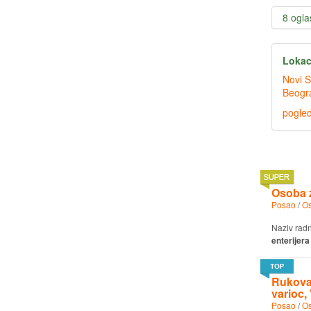
8 ogla
Lokac
pogled
Osoba z
Posao
/
Os
Naziv rad
enterijera
Rukoval
varioc,
Posao
/
Os