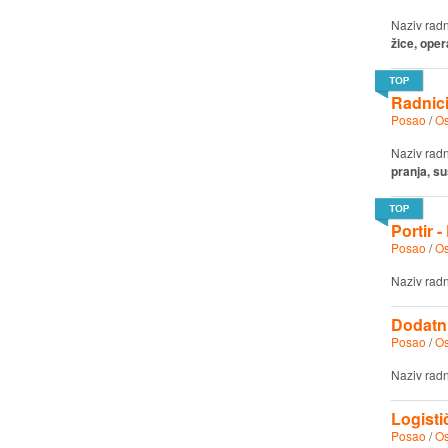
Naziv rad
žice, oper
Radnici
Posao
/
Os
Naziv rad
pranja, s
Portir 
Posao
/
Os
Naziv rad
Dodatni
Posao
/
Os
Naziv rad
Logisti
Posao
/
Os