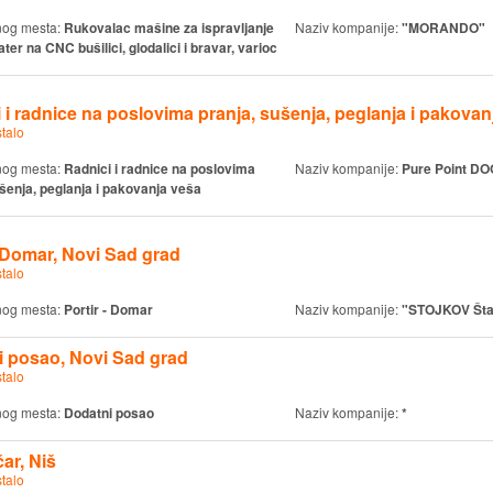
nog mesta:
Rukovalac mašine za ispravljanje
Naziv kompanije:
"MORANDO"
ater na CNC bušilici, glodalici i bravar, varioc
 i radnice na poslovima pranja, sušenja, peglanja i pakovan
talo
nog mesta:
Radnici i radnice na poslovima
Naziv kompanije:
Pure Point DO
ušenja, peglanja i pakovanja veša
- Domar, Novi Sad grad
talo
nog mesta:
Portir - Domar
Naziv kompanije:
"STOJKOV Šta
 posao, Novi Sad grad
talo
nog mesta:
Dodatni posao
Naziv kompanije:
*
čar, Niš
talo