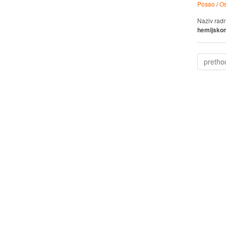
Posao
/
Os
Naziv rad
hemijskom
pretho