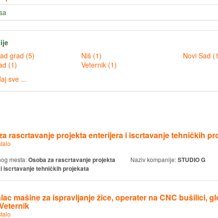
sa
ije
Novi Sad grad (5)
Niš (1)
Novi Sa
Beograd (1)
Veternik (1)
aj sve ...
a rascrtavanje projekta enterijera i iscrtavanje tehničkih pr
talo
nog mesta:
Osoba za rascrtavanje projekta
Naziv kompanije:
STUDIO G
 i iscrtavanje tehničkih projekata
ac mašine za ispravljanje žice, operater na CNC bušilici, glo
 Veternik
talo