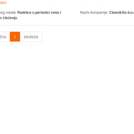
talo
nog mesta:
Radnica u perionici veša i
Naziv kompanije:
Clean&Go d.o.
 čišćenju
dna
1
sledeća