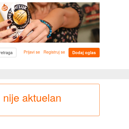
Prijavi se
Registruj se
retraga
Dodaj oglas
e nije aktuelan