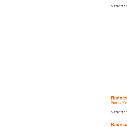
Naziv rad
Radnice
Posao
/
Os
Naziv rad
Radnica