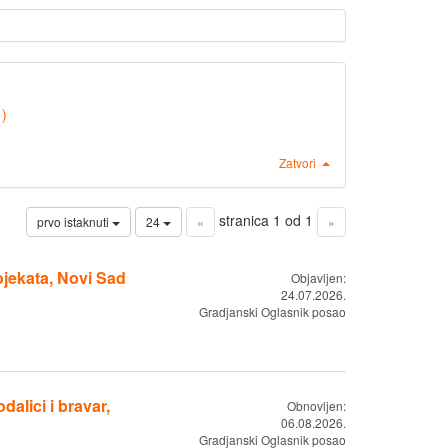
d (1)
Zatvori
stranica 1 od 1
prvo istaknuti
24
«
»
ojekata, Novi Sad
Objavljen:
24.07.2026.
Gradjanski Oglasnik posao
dalici i bravar,
Obnovljen:
06.08.2026.
Gradjanski Oglasnik posao