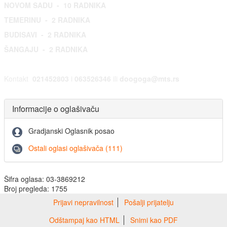
NOVOM SADU - 10 RADNIKA
TEMERINU - 2 RADNIKA
BUDISAVI - 2 RADNIKA
ŠANGAJU - 2 RADNIKA
Kontakt
021452803
i
063526346
ili
doogoga@mts.rs
Informacije o oglašivaču
Gradjanski Oglasnik posao
Ostali oglasi oglašivača (111)
Šifra oglasa: 03-3869212
Broj pregleda: 1755
Prijavi nepravilnost
Pošalji prijatelju
Odštampaj kao HTML
Snimi kao PDF