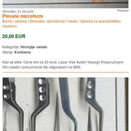
Profesor
Obnovljen:
01.08.2026.
Pincete microform
Biznis i oprema
/
Zdravstvo, laboratorije i nauka
/
Oprema za specijalističku
medicinu
20,00 EUR
Kategorije:
Hirurgija -ostalo
Stanje:
Korišteno
Kao sa slika Cene već od 20 eura Lazar Vise Austin Yasargil Preporučujem
lični odabir i preuzimanje Ne odgovaram na SMS