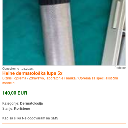
Profesor
Obnovljen:
01.08.2026.
Heine dermatološka lupa 5x
Biznis i oprema
/
Zdravstvo, laboratorije i nauka
/
Oprema za specijalističku
medicinu
140,00 EUR
Kategorije:
Dermatologija
Stanje:
Korišteno
Kao sa slika Ne odgovaram na SMS