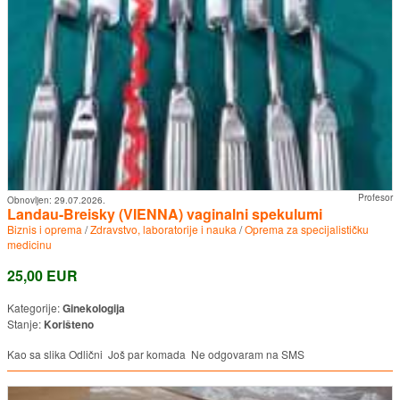
Profesor
Obnovljen:
29.07.2026.
Landau-Breisky (VIENNA) vaginalni spekulumi
Biznis i oprema
/
Zdravstvo, laboratorije i nauka
/
Oprema za specijalističku
medicinu
25,00 EUR
Kategorije:
Ginekologija
Stanje:
Korišteno
Kao sa slika Odlični Još par komada Ne odgovaram na SMS