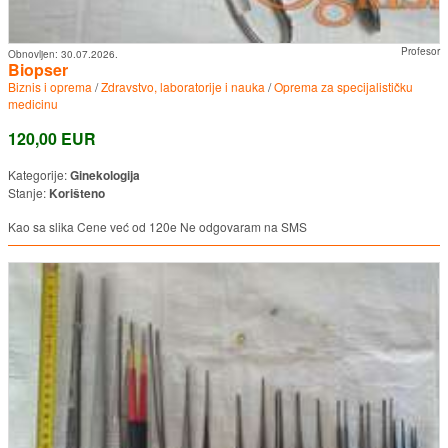
Profesor
Obnovljen:
30.07.2026.
Biopser
Biznis i oprema
/
Zdravstvo, laboratorije i nauka
/
Oprema za specijalističku
medicinu
120,00 EUR
Kategorije:
Ginekologija
Stanje:
Korišteno
Kao sa slika Cene već od 120e Ne odgovaram na SMS