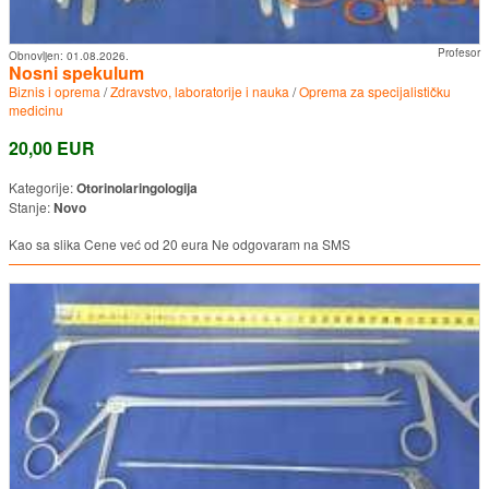
Profesor
Obnovljen:
01.08.2026.
Nosni spekulum
Biznis i oprema
/
Zdravstvo, laboratorije i nauka
/
Oprema za specijalističku
medicinu
20,00 EUR
Kategorije:
Otorinolaringologija
Stanje:
Novo
Kao sa slika Cene već od 20 eura Ne odgovaram na SMS