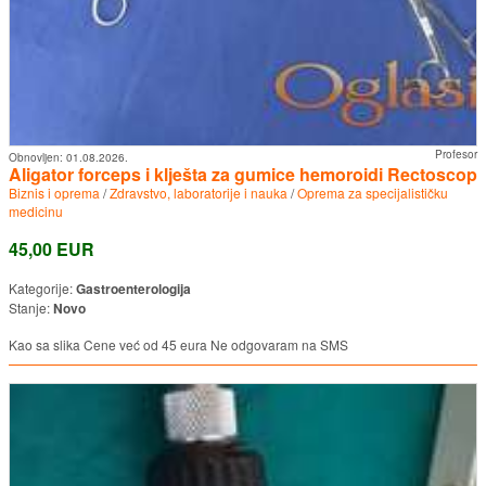
Profesor
Obnovljen:
01.08.2026.
Aligator forceps i klješta za gumice hemoroidi Rectoscop
Biznis i oprema
/
Zdravstvo, laboratorije i nauka
/
Oprema za specijalističku
medicinu
45,00 EUR
Kategorije:
Gastroenterologija
Stanje:
Novo
Kao sa slika Cene već od 45 eura Ne odgovaram na SMS