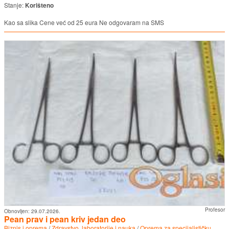
Stanje:
Korišteno
Kao sa slika Cene već od 25 eura Ne odgovaram na SMS
Profesor
Obnovljen:
29.07.2026.
Pean prav i pean kriv jedan deo
Biznis i oprema
/
Zdravstvo, laboratorije i nauka
/
Oprema za specijalističku