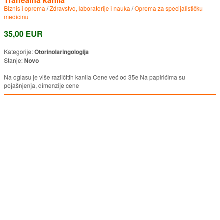
Biznis i oprema
/
Zdravstvo, laboratorije i nauka
/
Oprema za specijalističku
medicinu
35,00 EUR
Kategorije:
Otorinolaringologija
Stanje:
Novo
Na oglasu je više različitih kanila Cene već od 35e Na papirićima su
pojašnjenja, dimenzije cene