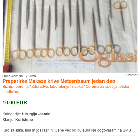
Profesor
Obnovljen:
30.07.2026.
Preparirke Makaze krive Metzenbaum jedan deo
Biznis i oprema
/
Zdravstvo, laboratorije i nauka
/
Oprema za specijalističku
medicinu
10,00 EUR
Kategorije:
Hirurgija -ostalo
Stanje:
Korišteno
Kao sa slika. Ima ih još raznih Cene već od 10 eura Ne odgovaram na SMS