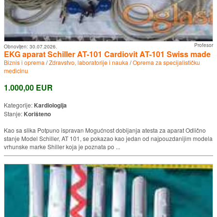
Profesor
Obnovljen:
30.07.2026.
EKG aparat Schiller AT-101 Cardiovit AT-101 Swiss made
Biznis i oprema
/
Zdravstvo, laboratorije i nauka
/
Oprema za specijalističku
medicinu
1.000,00 EUR
Kategorije:
Kardiologija
Stanje:
Korišteno
Kao sa slika Potpuno ispravan Mogućnost dobijanja atesta za aparat Odlično
stanje Model Schiller, AT 101, se pokazao kao jedan od najpouzdanijim modela
vrhunske marke Shiller koja je poznata po ...