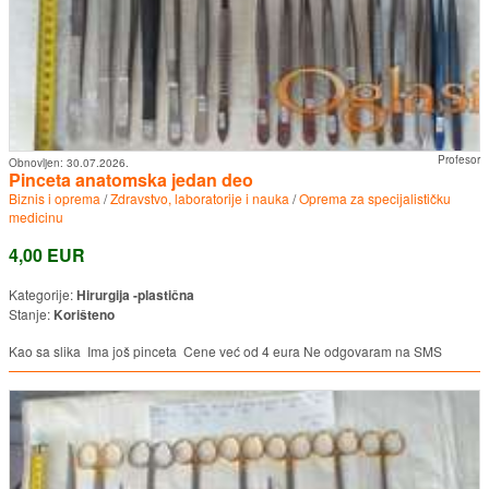
Profesor
Obnovljen:
30.07.2026.
Pinceta anatomska jedan deo
Biznis i oprema
/
Zdravstvo, laboratorije i nauka
/
Oprema za specijalističku
medicinu
4,00 EUR
Kategorije:
Hirurgija -plastična
Stanje:
Korišteno
Kao sa slika Ima još pinceta Cene već od 4 eura Ne odgovaram na SMS