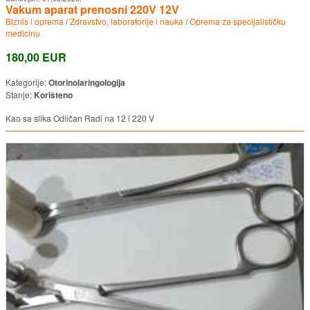
Vakum aparat prenosni 220V 12V
Biznis i oprema
/
Zdravstvo, laboratorije i nauka
/
Oprema za specijalističku
medicinu
180,00 EUR
Kategorije:
Otorinolaringologija
Stanje:
Korišteno
Kao sa slika Odličan Radi na 12 i 220 V