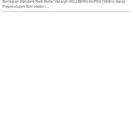
Barraquer Standard Reill Muller Yasargil HELLBERG-KUPKA Odlično stanje.
Preporučujem lični odabir i ...