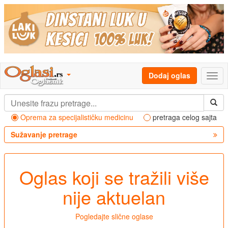
Dodaj oglas
Oprema za specijalističku medicinu
pretraga celog sajta
Sužavanje pretrage
Oglas koji se tražili više
nije aktuelan
Pogledajte slične oglase