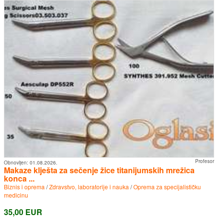
Profesor
Obnovljen:
01.08.2026.
Makaze klješta za sečenje žice titanijumskih mrežica
konca ...
Biznis i oprema
/
Zdravstvo, laboratorije i nauka
/
Oprema za specijalističku
medicinu
35,00 EUR