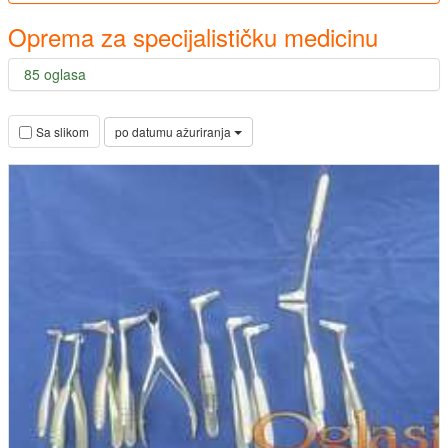
Oprema za specijalističku medicinu
85 oglasa
po datumu ažuriranja
Sa slikom