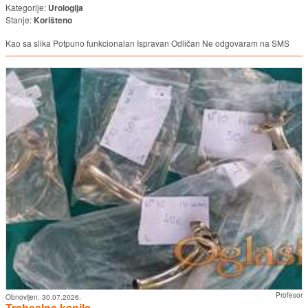
Kategorije:
Urologija
Stanje:
Korišteno
Kao sa slika Potpuno funkcionalan Ispravan Odličan Ne odgovaram na SMS
Profesor
Obnovljen:
30.07.2026.
Trahealna kanila