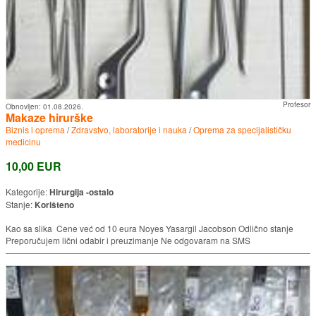
Profesor
Obnovljen:
01.08.2026.
Makaze hirurške
Biznis i oprema
/
Zdravstvo, laboratorije i nauka
/
Oprema za specijalističku
medicinu
10,00 EUR
Kategorije:
Hirurgija -ostalo
Stanje:
Korišteno
Kao sa slika Cene već od 10 eura Noyes Yasargil Jacobson Odlično stanje
Preporučujem lični odabir i preuzimanje Ne odgovaram na SMS