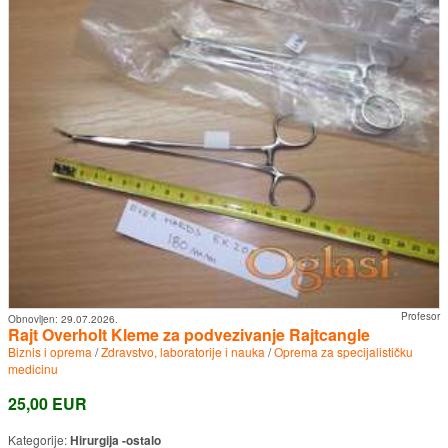
Profesor
Obnovljen:
29.07.2026.
Rajt Overholt Kleme za podvezivanje Rajtcangle
Biznis i oprema
/
Zdravstvo, laboratorije i nauka
/
Oprema za specijalističku
medicinu
25,00 EUR
Kategorije:
Hirurgija -ostalo