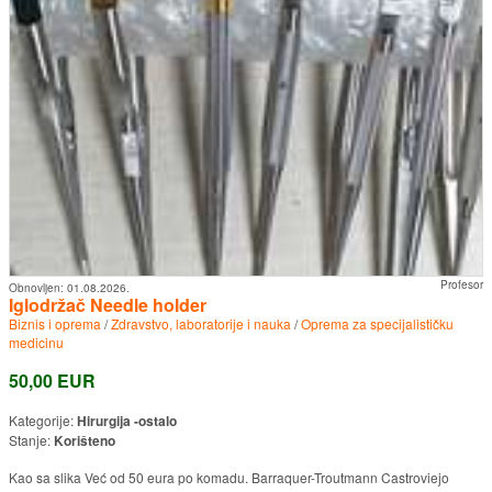
Profesor
Obnovljen:
01.08.2026.
Iglodržač Needle holder
Biznis i oprema
/
Zdravstvo, laboratorije i nauka
/
Oprema za specijalističku
medicinu
50,00 EUR
Kategorije:
Hirurgija -ostalo
Stanje:
Korišteno
Kao sa slika Već od 50 eura po komadu. Barraquer-Troutmann Castroviejo