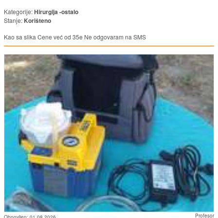
Kategorije:
Hirurgija -ostalo
Stanje:
Korišteno
Kao sa slika Cene već od 35e Ne odgovaram na SMS
Profesor
Obnovljen:
01.08.2026.