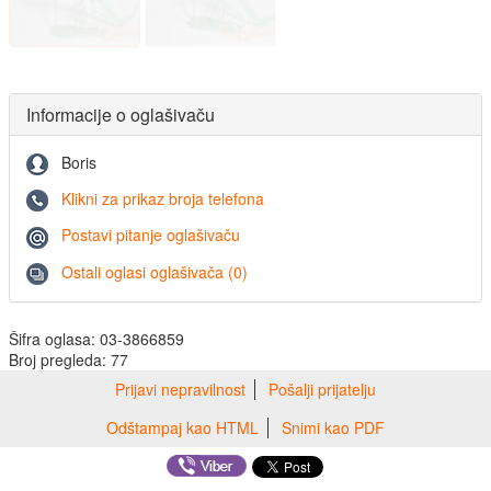
Informacije o oglašivaču
Boris
Klikni za prikaz broja telefona
Postavi pitanje oglašivaču
Ostali oglasi oglašivača (0)
Šifra oglasa: 03-3866859
Broj pregleda: 77
Prijavi nepravilnost
Pošalji prijatelju
Odštampaj kao HTML
Snimi kao PDF