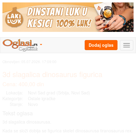
Dodaj oglas
Obnovljen:
05.07.2026. 17:09:00
3d slagalica dinosaurus figurica
Cena: 400,00 din
Lokacija:
Novi Sad grad (Srbija, Novi Sad)
Kategorije:
Ostale igračke
Stanje:
Novo
Tekst oglasa
3d slagalica dinosaurusa.
Kada se složi dobija se figurica skelet dinosaurusa tiranosaurus rex.