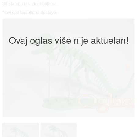
3d štampa u raznim bojama.
Novi sad besplatna dostava.
Ovaj oglas više nije aktuelan!